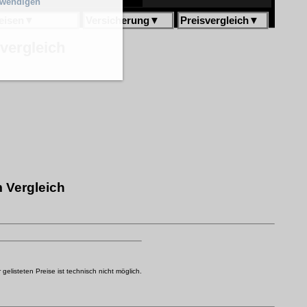
twendigen
eisen
▼
Versicherung
▼
Preisvergleich
▼
svergleich
 Vergleich
elisteten Preise ist technisch nicht möglich.