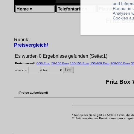
und Inform
Partner in
Home
▼
Telefontarife
▼
Flatratetarife
▼
Analysen w
Cookies au
Fritz Box
Rubrik:
Preisvergleich/
Es wurden 0 Ergebnisse gefunden (Seite:1):
Preisintervall:
0-50 Euro
50-100 Euro
100-150 Euro
150-200 Euro
200-300 Euro
3
oder von:
€ bis:
€
Fritz Box
(Preise aufsteigend)
* Auf dieser Seite gibt es Affilate Links, die 
** Seitdem können Preisänderungen aufgetrete