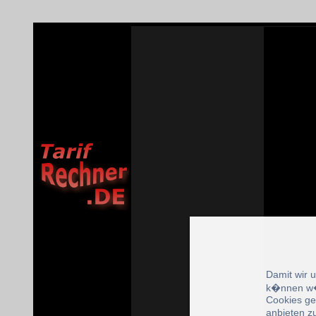
Damit wir 
k�nnen w�
Cookies ge
anbieten z