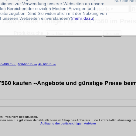
Nur die No
ationen zur Verwendung unserer Webseiten an unsere
 den Bereichen der sozialen Medien, Anzeigen und
Handytarife
▼
Stromtarife
▼
Gastarife
▼
R
eiterzugeben. Sind Sie widerruflich mit der Nutzung von
f unseren Webseiten einverstanden?(
mehr dazu
)
 7560 Preise: Billige Fritz Box 7560 im Prei
Produktsuche:
00-400 Euro
400-600 Euro
Ab 600 Euro
 7560 kaufen --Angebote und günstige Preise beim
den Preis nicht beeinflussen.
n sein. Es gilt immer der aktuelle Preis im Shop des Anbieters. Eine Echtzeit-Aktualisierung der g
Auflistung der berücksichtigten Anbieter