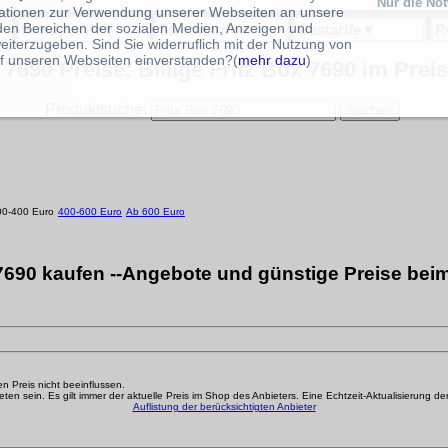
Nur die No
ationen zur Verwendung unserer Webseiten an unsere
 den Bereichen der sozialen Medien, Anzeigen und
Handytarife
▼
Stromtarife
▼
Gastarife
▼
R
eiterzugeben. Sind Sie widerruflich mit der Nutzung von
f unseren Webseiten einverstanden?(
mehr dazu
)
 7690 Preise: Billige Fritz Box 7690 im Prei
Produktsuche:
00-400 Euro
400-600 Euro
Ab 600 Euro
 7690 kaufen --Angebote und günstige Preise beim
den Preis nicht beeinflussen.
n sein. Es gilt immer der aktuelle Preis im Shop des Anbieters. Eine Echtzeit-Aktualisierung der g
Auflistung der berücksichtigten Anbieter