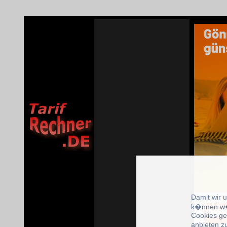
Damit wir 
k�nnen w�
Cookies ge
anbieten z