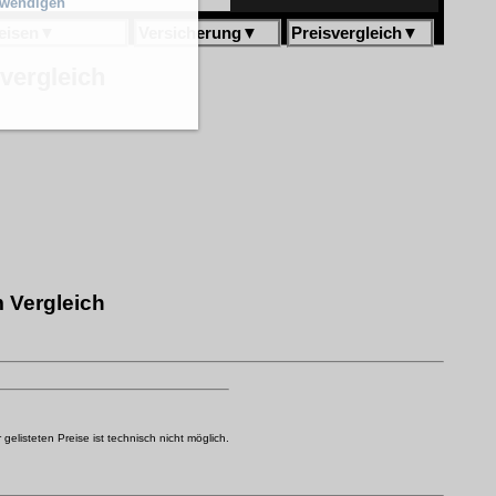
twendigen
eisen
▼
Versicherung
▼
Preisvergleich
▼
svergleich
 Vergleich
elisteten Preise ist technisch nicht möglich.