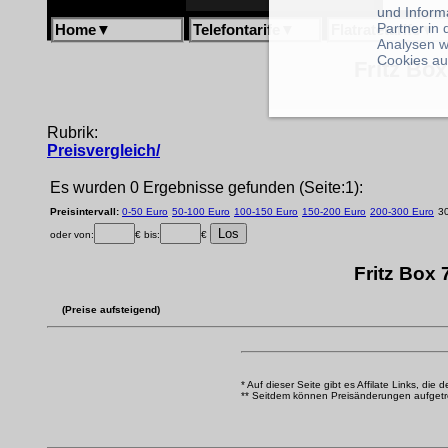
und Inform
Partner in
Home
▼
Telefontarife
▼
Flatratetarife
▼
Analysen w
Cookies au
Fritz Box
Rubrik:
Preisvergleich/
Es wurden 0 Ergebnisse gefunden (Seite:1):
Preisintervall:
0-50 Euro
50-100 Euro
100-150 Euro
150-200 Euro
200-300 Euro
3
oder von:
€ bis:
€
Fritz Box
(Preise aufsteigend)
* Auf dieser Seite gibt es Affilate Links, die 
** Seitdem können Preisänderungen aufgetrete