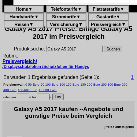
Home
▼
Telefontarife
▼
Flatratetarife
▼
Handytarife
▼
Stromtarife
▼
Gastarife
▼
Reisen
▼
Versicherung
▼
Preisvergleich
▼
Galaxy A5 2017 Preise: Billige Galaxy A5
2017 im Preisvergleich
Produktsuche:
Rubrik:
Preisvergleich/
/Displayschutzfolien /Schutzfolien für Handys
Es wurden 1 Ergebnisse gefunden (Seite:1):
1
Preisintervall:
0-50 Euro
50-100 Euro
100-150 Euro
150-200 Euro
200-300 Euro
300-
400 Euro
400-600 Euro
Ab 600 Euro
oder von:
€ bis:
€
Galaxy A5 2017 kaufen --Angebote und
günstige Preise beim Vergleich
(Preise aufsteigend)