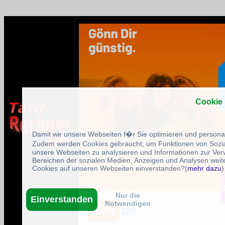
Cookie
Damit wir unsere Webseiten f�r Sie optimieren und person
Zudem werden Cookies gebraucht, um Funktionen von Sozial
unsere Webseiten zu analysieren und Informationen zur Ve
Bereichen der sozialen Medien, Anzeigen und Analysen weite
Cookies auf unseren Webseiten einverstanden?(
mehr dazu
)
Nur die
Einverstanden
Notwendigen