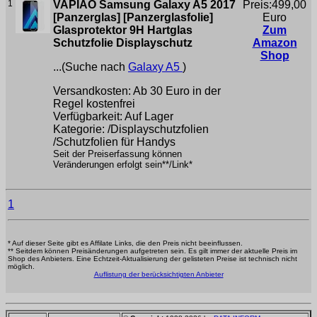
1
VAPIAO Samsung Galaxy A5 2017
Preis:499,00
[Panzerglas] [Panzerglasfolie]
Euro
Glasprotektor 9H Hartglas
Zum
Schutzfolie Displayschutz
Amazon
Shop
...(Suche nach
Galaxy A5
)
Versandkosten: Ab 30 Euro in der
Regel kostenfrei
Verfügbarkeit: Auf Lager
Kategorie: /Displayschutzfolien
/Schutzfolien für Handys
Seit der Preiserfassung können
Veränderungen erfolgt sein**/Link*
1
* Auf dieser Seite gibt es Affilate Links, die den Preis nicht beeinflussen.
** Seitdem können Preisänderungen aufgetreten sein. Es gilt immer der aktuelle Preis im
Shop des Anbieters. Eine Echtzeit-Aktualisierung der gelisteten Preise ist technisch nicht
möglich.
Auflistung der berücksichtigten Anbieter