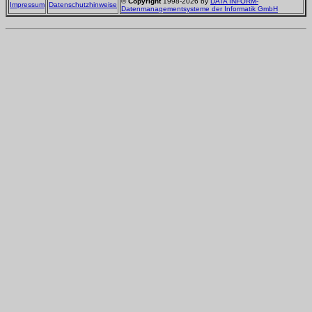
©
Copyright
1998-2026 by
DATA INFORM-
Impressum
Datenschutzhinweise
Datenmanagementsysteme der Informatik GmbH