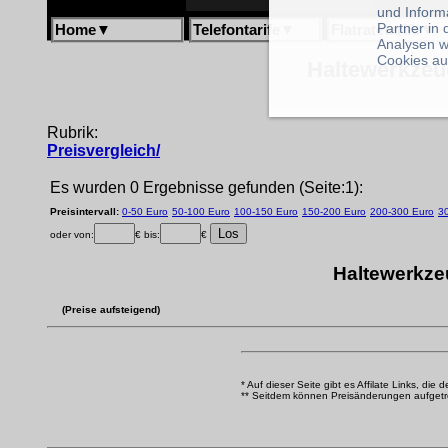
und Inform
Partner in
Home
▼
Telefontarife
▼
Flatratetarife
▼
Analysen w
Cookies au
Haltewerkzeug
Rubrik:
Preisvergleich/
Es wurden 0 Ergebnisse gefunden (Seite:1):
Preisintervall:
0-50 Euro
50-100 Euro
100-150 Euro
150-200 Euro
200-300 Euro
3
oder von:
€ bis:
€
Haltewerkze
(Preise aufsteigend)
* Auf dieser Seite gibt es Affilate Links, die 
** Seitdem können Preisänderungen aufgetrete