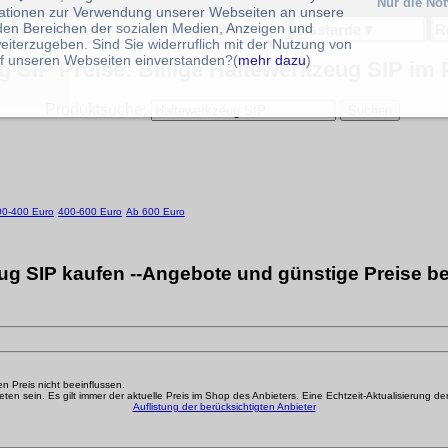
Nur die No
ationen zur Verwendung unserer Webseiten an unsere
 den Bereichen der sozialen Medien, Anzeigen und
Handytarife
▼
Stromtarife
▼
Gastarife
▼
R
eiterzugeben. Sind Sie widerruflich mit der Nutzung von
f unseren Webseiten einverstanden?(
mehr dazu
)
 SIP Preise: Billige Haltewerkzeug SIP im 
Produktsuche:
00-400 Euro
400-600 Euro
Ab 600 Euro
ug SIP kaufen --Angebote und günstige Preise be
den Preis nicht beeinflussen.
n sein. Es gilt immer der aktuelle Preis im Shop des Anbieters. Eine Echtzeit-Aktualisierung der g
Auflistung der berücksichtigten Anbieter