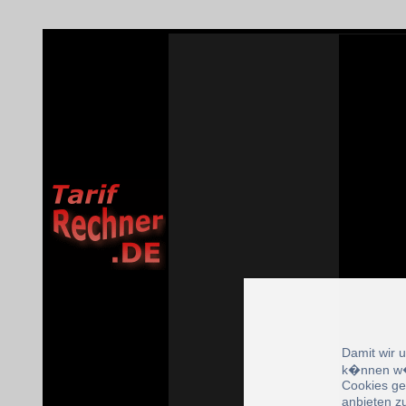
Damit wir 
k�nnen w�
Cookies ge
anbieten z