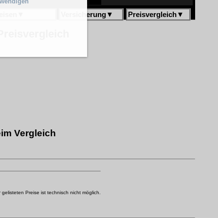
twendigen
eisen
▼
Versicherung
▼
Preisvergleich
▼
Preisvergleich
im Vergleich
elisteten Preise ist technisch nicht möglich.