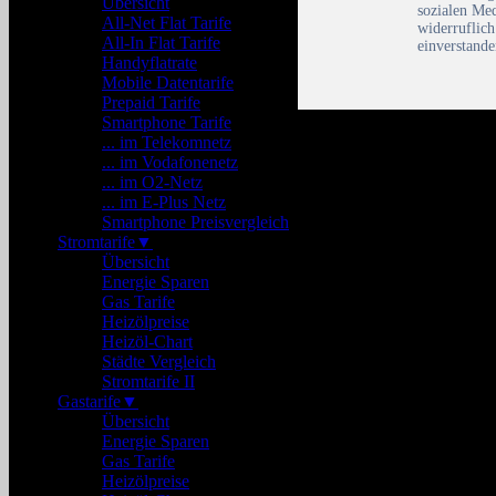
Übersicht
sozialen Me
All-Net Flat Tarife
widerruflic
All-In Flat Tarife
einverstande
Handyflatrate
Mobile Datentarife
Prepaid Tarife
Smartphone Tarife
... im Telekomnetz
... im Vodafonenetz
... im O2-Netz
... im E-Plus Netz
Smartphone Preisvergleich
Stromtarife
▼
Übersicht
Energie Sparen
Gas Tarife
Heizölpreise
Heizöl-Chart
Städte Vergleich
Stromtarife II
Gastarife
▼
Übersicht
Energie Sparen
Gas Tarife
Heizölpreise