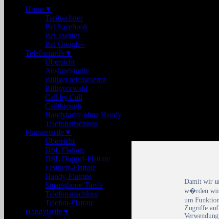
Home
▼
Tarifrechner
Bei Facebook
Bei Twitter
Bei Google+
Telefontarife
▼
Übersicht
Auslandstarife
Billiger telefonieren
Billigvorwahl
Call by Call
Callthrough
Handytarife ohne Handy
Telefonanschluss
Flatratetarife
▼
Übersicht
DSL Flatrate
DSL Doppel-Flatrate
Festnetz-Flatrate
Handy-Flatrate
Damit wir u
Smartphone-Tarife
w�rden wir 
Telefonanschluss
um Funktion
Telefon-Flatrate
Zugriffe auf
Handytarife
▼
Verwendung 