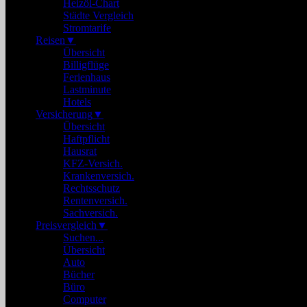
Heizöl-Chart
Städte Vergleich
Stromtarife
Reisen
▼
Übersicht
Billigflüge
Ferienhaus
Lastminute
Hotels
Versicherung
▼
Übersicht
Haftpflicht
Hausrat
KFZ-Versich.
Krankenversich.
Rechtsschutz
Rentenversich.
Sachversich.
Preisvergleich
▼
Suchen...
Übersicht
Auto
Bücher
Büro
Computer