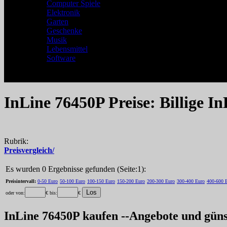
Computer Spiele
Elektronik
Garten
Geschenke
Musik
Lebensmittel
Software
InLine 76450P Preise: Billige I
Rubrik:
Preisvergleich/
Es wurden 0 Ergebnisse gefunden (Seite:1):
Preisintervall:
0-50 Euro
50-100 Euro
100-150 Euro
150-200 Euro
200-300 Euro
300-400 Euro
400-600 
oder von:
€ bis:
€
InLine 76450P kaufen --Angebote und güns