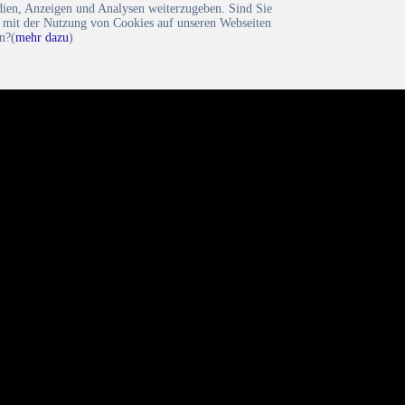
dien, Anzeigen und Analysen weiterzugeben. Sind Sie
h mit der Nutzung von Cookies auf unseren Webseiten
n?(
mehr dazu
)