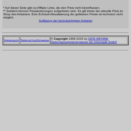
* Auf dieser Seite gibt es Affilate Links, die den Preis nicht beeinflussen.
** Seitdem können Preisänderungen aufgetreten sein. Es gilt immer der aktuelle Preis im
Shop des Anbieters. Eine Echtzeit-Aktualisierung der gelisteten Preise ist technisch nicht
möglich.
Auflistung der berücksichtigten Anbieter
©
Copyright
1998-2026 by
DATA INFORM-
Impressum
Datenschutzhinweise
Datenmanagementsysteme der Informatik GmbH