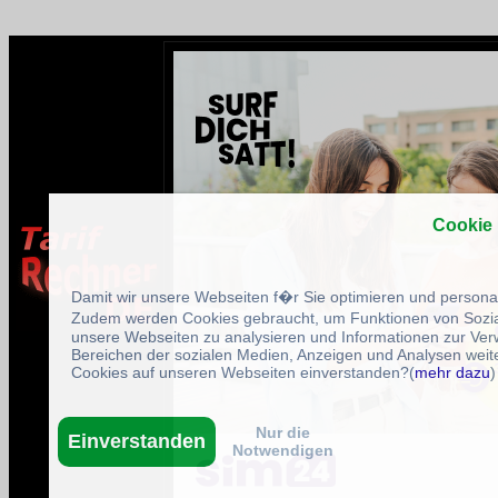
Cookie
Damit wir unsere Webseiten f�r Sie optimieren und person
Zudem werden Cookies gebraucht, um Funktionen von Sozial
unsere Webseiten zu analysieren und Informationen zur Ve
Bereichen der sozialen Medien, Anzeigen und Analysen weite
Cookies auf unseren Webseiten einverstanden?(
mehr dazu
)
Nur die
Einverstanden
Notwendigen