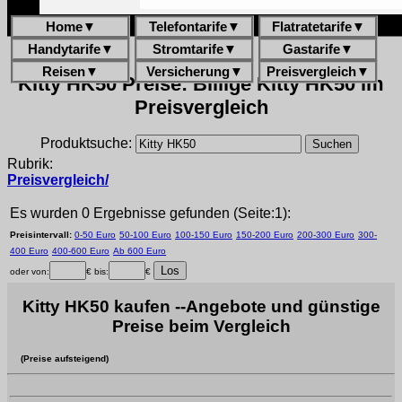
Home
▼
Telefontarife
▼
Flatratetarife
▼
Handytarife
▼
Stromtarife
▼
Gastarife
▼
Reisen
▼
Versicherung
▼
Preisvergleich
▼
Kitty HK50 Preise: Billige Kitty HK50 im
Preisvergleich
Produktsuche:
Rubrik:
Preisvergleich/
Es wurden 0 Ergebnisse gefunden (Seite:1):
Preisintervall:
0-50 Euro
50-100 Euro
100-150 Euro
150-200 Euro
200-300 Euro
300-
400 Euro
400-600 Euro
Ab 600 Euro
oder von:
€ bis:
€
Kitty HK50 kaufen --Angebote und günstige
Preise beim Vergleich
(Preise aufsteigend)