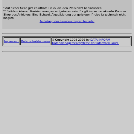
* Auf dieser Seite gibt es Affilate Links, die den Preis nicht beeinflussen.
** Seitdem können Preisänderungen aufgetreten sein. Es gilt immer der aktuelle Preis im
Shop des Anbieters. Eine Echtzeit-Aktualisierung der gelisteten Preise ist technisch nicht
möglich.
Auflistung der berücksichtigten Anbieter
©
Copyright
1998-2026 by
DATA INFORM-
Impressum
Datenschutzhinweise
Datenmanagementsysteme der Informatik GmbH