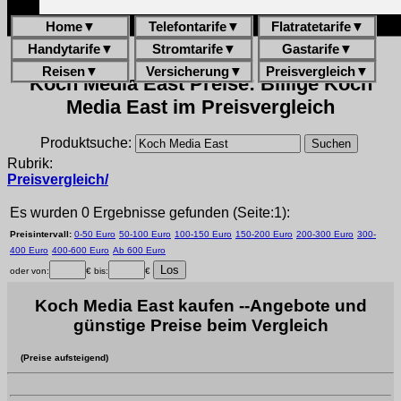
Home
▼
Telefontarife
▼
Flatratetarife
▼
Handytarife
▼
Stromtarife
▼
Gastarife
▼
Reisen
▼
Versicherung
▼
Preisvergleich
▼
Koch Media East Preise: Billige Koch
Media East im Preisvergleich
Produktsuche:
Rubrik:
Preisvergleich/
Es wurden 0 Ergebnisse gefunden (Seite:1):
Preisintervall:
0-50 Euro
50-100 Euro
100-150 Euro
150-200 Euro
200-300 Euro
300-
400 Euro
400-600 Euro
Ab 600 Euro
oder von:
€ bis:
€
Koch Media East kaufen --Angebote und
günstige Preise beim Vergleich
(Preise aufsteigend)