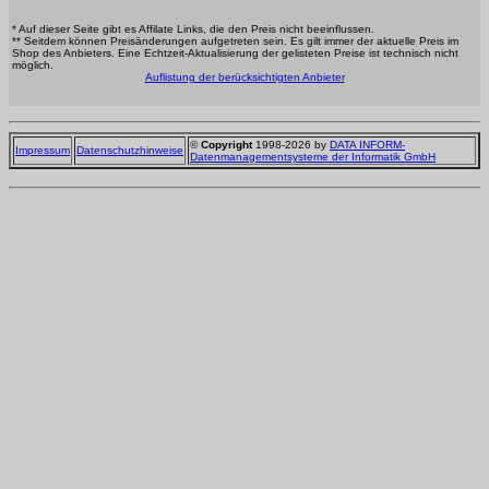
* Auf dieser Seite gibt es Affilate Links, die den Preis nicht beeinflussen.
** Seitdem können Preisänderungen aufgetreten sein. Es gilt immer der aktuelle Preis im
Shop des Anbieters. Eine Echtzeit-Aktualisierung der gelisteten Preise ist technisch nicht
möglich.
Auflistung der berücksichtigten Anbieter
©
Copyright
1998-2026 by
DATA INFORM-
Impressum
Datenschutzhinweise
Datenmanagementsysteme der Informatik GmbH