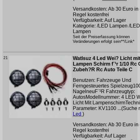
Versandkosten: Ab 30 Euro in 
Regel kostenfrei
Verfügbarkeit: Auf Lager
Kategorie: /LED Lampen /LED
Lampen
Seit der Preiserfassung können
Veränderungen erfolgt sein**/Link*
21
Watlsuz 4 Led Wei? Licht mi
Lampen Schirm f¨¹r 1/10 Rc 
Zubeh?R Rc Auto Teile C
Benutzen: Fahrzeuge Und
Ferngesteuertes Spielzeug1
NagelneuF¨¹R Fahrzeugtyp:
AutosModellnummer: 4 LED 
Licht Mit LampenschirmTechn
Parameter: KV1100 ...(Suche 
Led
)
Versandkosten: Ab 30 Euro in 
Regel kostenfrei
Verfügbarkeit: Auf Lager