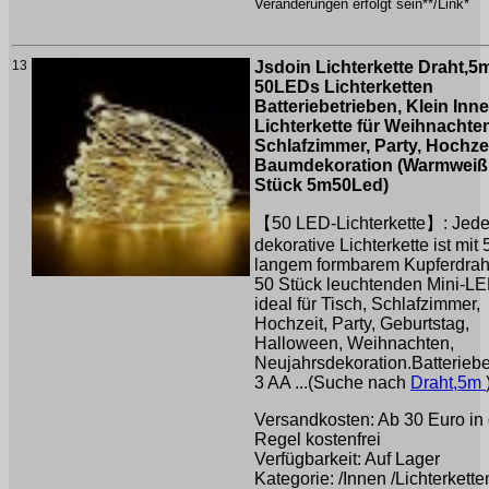
Veränderungen erfolgt sein**/Link*
13
Jsdoin Lichterkette Draht,5
50LEDs Lichterketten
Batteriebetrieben, Klein Inn
Lichterkette für Weihnachte
Schlafzimmer, Party, Hochzei
Baumdekoration (Warmweiß,
Stück 5m50Led)
【50 LED-Lichterkette】: Jed
dekorative Lichterkette ist mit 
langem formbarem Kupferdrah
50 Stück leuchtenden Mini-LE
ideal für Tisch, Schlafzimmer,
Hochzeit, Party, Geburtstag,
Halloween, Weihnachten,
Neujahrsdekoration.Batteriebe
3 AA ...(Suche nach
Draht,5m
Versandkosten: Ab 30 Euro in 
Regel kostenfrei
Verfügbarkeit: Auf Lager
Kategorie: /Innen /Lichterkette