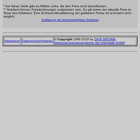
* Auf dieser Seite gibt es Affilate Links, die den Preis nicht beeinflussen.
** Seitdem können Preisänderungen aufgetreten sein. Es gilt immer der aktuelle Preis im
Shop des Anbieters. Eine Echtzeit-Aktualisierung der gelisteten Preise ist technisch nicht
möglich.
Auflistung der berücksichtigten Anbieter
©
Copyright
1998-2026 by
DATA INFORM-
Impressum
Datenschutzhinweise
Datenmanagementsysteme der Informatik GmbH