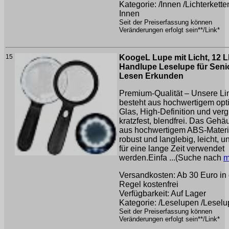
Kategorie: /Innen /Lichterkette
Innen
Seit der Preiserfassung können
Veränderungen erfolgt sein**/Link*
15
KoogeL Lupe mit Licht, 12 
Handlupe Leselupe für Seni
Lesen Erkunden
Premium-Qualität – Unsere Li
besteht aus hochwertigem op
Glas, High-Definition und verg
kratzfest, blendfrei. Das Gehäu
aus hochwertigem ABS-Materi
robust und langlebig, leicht, 
für eine lange Zeit verwendet
werden.Einfa ...(Suche nach
m
Versandkosten: Ab 30 Euro in 
Regel kostenfrei
Verfügbarkeit: Auf Lager
Kategorie: /Leselupen /Lesel
Seit der Preiserfassung können
Veränderungen erfolgt sein**/Link*