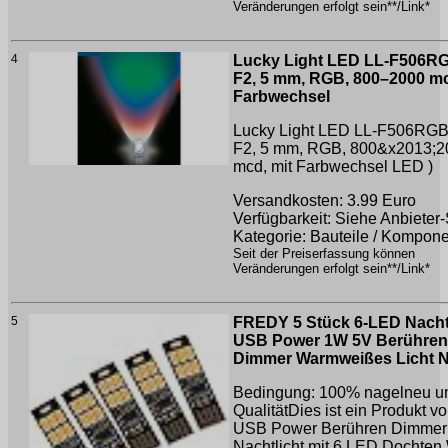
Veränderungen erfolgt sein**/Link*
4
Lucky Light LED LL-F506R
F2, 5 mm, RGB, 800–2000 mc
Farbwechsel
Lucky Light LED LL-F506RG
F2, 5 mm, RGB, 800&x2013;2
mcd, mit Farbwechsel
LED )
Versandkosten: 3.99 Euro
Verfügbarkeit: Siehe Anbieter-
Kategorie: Bauteile / Kompon
Seit der Preiserfassung können
Veränderungen erfolgt sein**/Link*
5
FREDY 5 Stück 6-LED Nacht
USB Power 1W 5V Berühren
Dimmer Warmweißes Licht 
Bedingung: 100% nagelneu u
QualitätDies ist ein Produkt v
USB Power Berühren Dimmer
Nachtlicht mit 6 LED Dochte