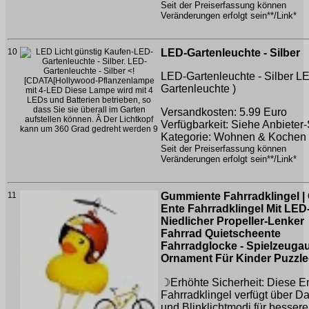
Seit der Preiserfassung können
Veränderungen erfolgt sein**/Link*
10
LED-Gartenleuchte - Silber
LED-Gartenleuchte - Silber
LE
Gartenleuchte )
Versandkosten: 5.99 Euro
Verfügbarkeit: Siehe Anbieter-
Kategorie: Wohnen & Kochen
Seit der Preiserfassung können
Veränderungen erfolgt sein**/Link*
11
Gummiente Fahrradklingel 
Ente Fahrradklingel Mit LED-
Niedlicher Propeller-Lenker
Fahrrad Quietscheente
Fahrradglocke - Spielzeugau
Ornament Für Kinder Puzzl
☽Erhöhte Sicherheit: Diese E
Fahrradklingel verfügt über D
und Blinklichtmodi für bessere