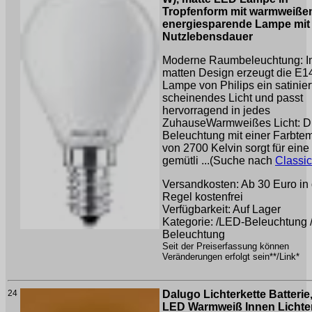
Tropfenform mit warmweißem
energiesparende Lampe mit 
Nutzlebensdauer
Moderne Raumbeleuchtung: I
matten Design erzeugt die E1
Lampe von Philips ein satinier
scheinendes Licht und passt
hervorragend in jedes
ZuhauseWarmweißes Licht: D
Beleuchtung mit einer Farbte
von 2700 Kelvin sorgt für ein
gemütli ...(Suche nach
Classi
Versandkosten: Ab 30 Euro in 
Regel kostenfrei
Verfügbarkeit: Auf Lager
Kategorie: /LED-Beleuchtung 
Beleuchtung
Seit der Preiserfassung können
Veränderungen erfolgt sein**/Link*
24
Dalugo Lichterkette Batterie
LED Warmweiß Innen Lichte