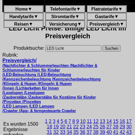
Home
▼
Telefontarife
▼
Flatratetarife
▼
Handytarife
▼
Stromtarife
▼
Gastarife
▼
Reisen
▼
Versicherung
▼
Preisvergleich
▼
LED Licht Preise: Billige LED Licht im
Preisvergleich
Produktsuche:
Rubrik:
Preisvergleich/
/Nachtlichter & Schlummerleuchten /Nachtlichter &
Schlummerleuchten für Kinder
/LED-Beleuchtung /LED-Beleuchtung
/Kennzeichenbeleuchtung /Kennzeichenbeleuchtung
/Klingeln & Hupen /Klingeln & Hupen
/Innen /Lichterketten für Innen
/Leselupen /Leselupen
/Zauberstäbe /Zauberstäbe für Kostüme für Kinder
/Pinzetten /Pinzetten
/LED Lampen /LED Lampen
/Crawler /App- & ferngesteuerte Crawler
1
2
3
4
5
6
7
8
9
10
11
12
13
14
15
16
17
Es wurden 1500
18
19
20
21
22
23
24
25
26
27
28
29
30
Ergebnisse
31
32
33
34
35
36
37
38
39
40
41
42
43
gefunden