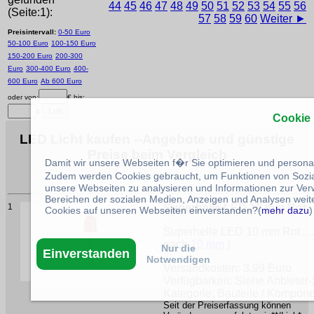
44
45
46
47
48
49
50
51
52
53
54
55
56
(Seite:1):
57
58
59
60
Weiter ►
Preisintervall:
0-50 Euro
50-100 Euro
100-150 Euro
150-200 Euro
200-300
Euro
300-400 Euro
400-
600 Euro
Ab 600 Euro
oder von:
€ bis:
€
Cookie
LED Licht kaufen --Angebote und günstige
Preise beim Vergleich
Damit wir unsere Webseiten f�r Sie optimieren und person
Zudem werden Cookies gebraucht, um Funktionen von Sozial
unsere Webseiten zu analysieren und Informationen zur Ve
Bereichen der sozialen Medien, Anzeigen und Analysen weite
1
Superhelle LED 10 mm Rot
Cookies auf unseren Webseiten einverstanden?(
mehr dazu
)
Superhelle LED 10 mm Rot . .
nach
10 mm
)
Nur die
Einverstanden
Notwendigen
Versandkosten: 3.99 Euro
Verfügbarkeit: Siehe Anbieter-
Kategorie: Bauteile / Kompon
Seit der Preiserfassung können