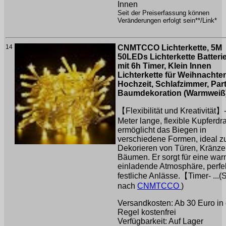
Innen
Seit der Preiserfassung können
Veränderungen erfolgt sein**/Link*
14
CNMTCCO Lichterkette, 5M
50LEDs Lichterkette Batteri
mit 6h Timer, Klein Innen
Lichterkette für Weihnachte
Hochzeit, Schlafzimmer, Part
Baumdekoration (Warmweiß
【Flexibilität und Kreativität】
Meter lange, flexible Kupferdr
ermöglicht das Biegen in
verschiedene Formen, ideal 
Dekorieren von Türen, Kränz
Bäumen. Er sorgt für eine war
einladende Atmosphäre, perfek
festliche Anlässe.【Timer- ...
nach
CNMTCCO
)
Versandkosten: Ab 30 Euro in 
Regel kostenfrei
Verfügbarkeit: Auf Lager