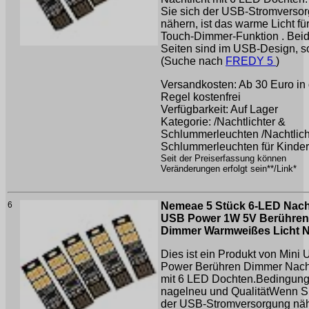
Sie sich der USB-Stromverso
nähern, ist das warme Licht für
Touch-Dimmer-Funktion . Bei
Seiten sind im USB-Design, so 
(Suche nach
FREDY 5
)
Versandkosten: Ab 30 Euro in 
Regel kostenfrei
Verfügbarkeit: Auf Lager
Kategorie: /Nachtlichter &
Schlummerleuchten /Nachtlich
Schlummerleuchten für Kinder
Seit der Preiserfassung können
Veränderungen erfolgt sein**/Link*
6
Nemeae 5 Stück 6-LED Nacht
USB Power 1W 5V Berühren
Dimmer Warmweißes Licht 
Dies ist ein Produkt von Mini
Power Berühren Dimmer Nacht
mit 6 LED Dochten.Bedingun
nagelneu und QualitätWenn Si
der USB-Stromversorgung nähe