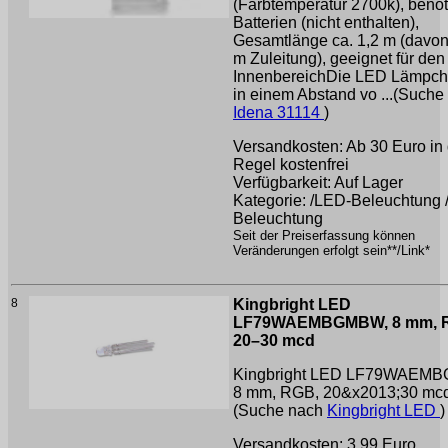
(Farbtemperatur 2700k), benöt
Batterien (nicht enthalten),
Gesamtlänge ca. 1,2 m (davon
m Zuleitung), geeignet für den
InnenbereichDie LED Lämpch
in einem Abstand vo ...(Suche
Idena 31114
)
Versandkosten: Ab 30 Euro in 
Regel kostenfrei
Verfügbarkeit: Auf Lager
Kategorie: /LED-Beleuchtung 
Beleuchtung
Seit der Preiserfassung können
Veränderungen erfolgt sein**/Link*
8
Kingbright LED
LF79WAEMBGMBW, 8 mm, 
20–30 mcd
Kingbright LED LF79WAEM
8 mm, RGB, 20&x2013;30 mcd .
(Suche nach
Kingbright LED
)
Versandkosten: 3.99 Euro