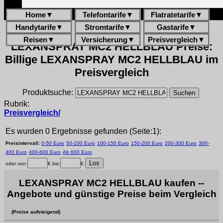
Home
▼
Telefontarife
▼
Flatratetarife
▼
Handytarife
▼
Stromtarife
▼
Gastarife
▼
Reisen
▼
Versicherung
▼
Preisvergleich
▼
LEXANSPRAY MC2 HELLBLAU Preise:
Billige LEXANSPRAY MC2 HELLBLAU im
Preisvergleich
Produktsuche:
Rubrik:
Preisvergleich/
Es wurden 0 Ergebnisse gefunden (Seite:1):
Preisintervall:
0-50 Euro
50-100 Euro
100-150 Euro
150-200 Euro
200-300 Euro
300-
400 Euro
400-600 Euro
Ab 600 Euro
oder von:
€ bis:
€
LEXANSPRAY MC2 HELLBLAU kaufen --
Angebote und günstige Preise beim Vergleich
(Preise aufsteigend)