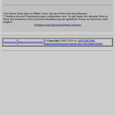
* Auf dieser Seite gibt es Affilate Links, die den Preis nicht beeinflussen.
** Seitdem können Preisänderungen aufgetreten sein. Es gilt immer der aktuelle Preis im
Shop des Anbieters. Eine Echtzeit-Aktualisierung der gelisteten Preise ist technisch nicht
möglich.
Auflistung der berücksichtigten Anbieter
©
Copyright
1998-2026 by
DATA INFORM-
Impressum
Datenschutzhinweise
Datenmanagementsysteme der Informatik GmbH