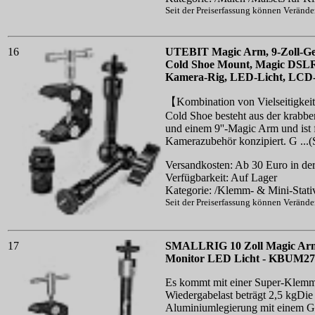
Seit der Preiserfassung können Veränd
16
UTEBIT Magic Arm, 9-Zoll-Ge
Cold Shoe Mount, Magic DSLR S
Kamera-Rig, LED-Licht, LCD-M
【Kombination von Vielseitigkei
Cold Shoe besteht aus der krab
und einem 9''-Magic Arm und ist fü
Kamerazubehör konzipiert. G ...
Versandkosten: Ab 30 Euro in der
Verfügbarkeit: Auf Lager
Kategorie: /Klemm- & Mini-Stati
Seit der Preiserfassung können Veränd
17
SMALLRIG 10 Zoll Magic Arm 
Monitor LED Licht - KBUM27
Es kommt mit einer Super-Klemm
Wiedergabelast beträgt 2,5 kgDie
Aluminiumlegierung mit einem Ge