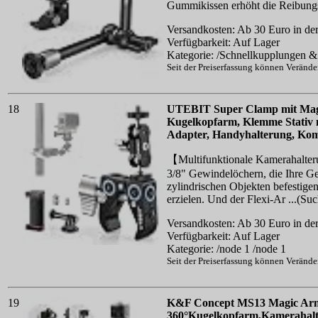
Gummikissen erhöht die Reibungs
Versandkosten: Ab 30 Euro in der
Verfügbarkeit: Auf Lager
Kategorie: /Schnellkupplungen & 
Seit der Preiserfassung können Veränd
18
UTEBIT Super Clamp mit Mag
Kugelkopfarm, Klemme Stativ 
Adapter, Handyhalterung, Komp
【Multifunktionale Kamerahalter
3/8" Gewindelöchern, die Ihre Ger
zylindrischen Objekten befestige
erzielen. Und der Flexi-Ar ...(S
Versandkosten: Ab 30 Euro in der
Verfügbarkeit: Auf Lager
Kategorie: /node 1 /node 1
Seit der Preiserfassung können Veränd
19
K&F Concept MS13 Magic Arm
360°Kugelkopfarm,Kamerahalte