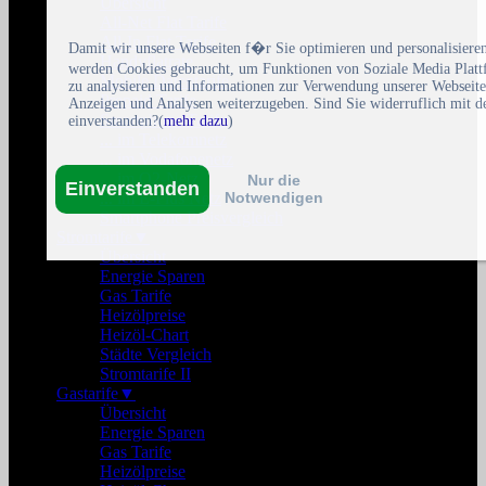
Übersicht
All-Net Flat Tarife
All-In Flat Tarife
Damit wir unsere Webseiten f�r Sie optimieren und personalisi
Handyflatrate
werden Cookies gebraucht, um Funktionen von Soziale Media Platt
Mobile Datentarife
zu analysieren und Informationen zur Verwendung unserer Webseiten
Prepaid Tarife
Anzeigen und Analysen weiterzugeben. Sind Sie widerruflich mit d
Smartphone Tarife
einverstanden?(
mehr dazu
)
... im Telekomnetz
... im Vodafonenetz
... im O2-Netz
Nur die
Einverstanden
Notwendigen
... im E-Plus Netz
Smartphone Preisvergleich
Stromtarife
▼
Übersicht
Energie Sparen
Gas Tarife
Heizölpreise
Heizöl-Chart
Städte Vergleich
Stromtarife II
Gastarife
▼
Übersicht
Energie Sparen
Gas Tarife
Heizölpreise