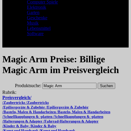
Computer Spiele
Elektronik
Garten
Geschenke
Musik
Lebensmittel
Software
Magic Arm Preise: Billige
Magic Arm im Preisvergleich
Produktsuche:
Rubrik:
Preisvergleich/
/Zaubertricks /Zaubertricks
/Epiliergeräte & Zubehör /Epiliergeräte & Zubehör
/Basteln, Malen & Handarbeiten /Basteln, Malen & Handarbeiten
/Schnellkupplungen & -platten /Schnellkupplungen & -platten
/Halterungen & Adapter /Fahrrad-Halterungen & Adapter
/Kinder & Baby /Kinder & Baby
/Kunst und Handwerk /Kunst und Handwerk