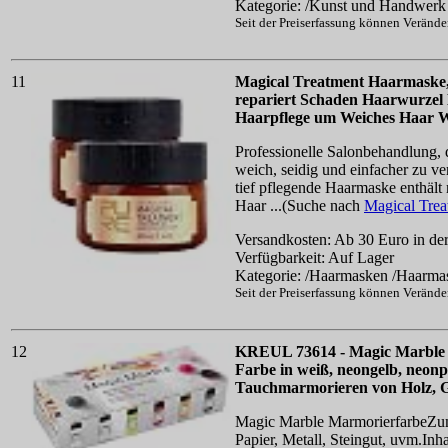
Kategorie: /Kunst und Handwer
Seit der Preiserfassung können Veränd
11
Magical Treatment Haarmaske
repariert Schaden Haarwurzel
Haarpflege um Weiches Haar W
Professionelle Salonbehandlung, d
weich, seidig und einfacher zu ve
tief pflegende Haarmaske enthält 
Haar ...(Suche nach
Magical Tre
Versandkosten: Ab 30 Euro in der
Verfügbarkeit: Auf Lager
Kategorie: /Haarmasken /Haarma
Seit der Preiserfassung können Veränd
12
KREUL 73614 - Magic Marble M
Farbe in weiß, neongelb, neon
Tauchmarmorieren von Holz, Gl
Magic Marble MarmorierfarbeZum
Papier, Metall, Steingut, uvm.Inh