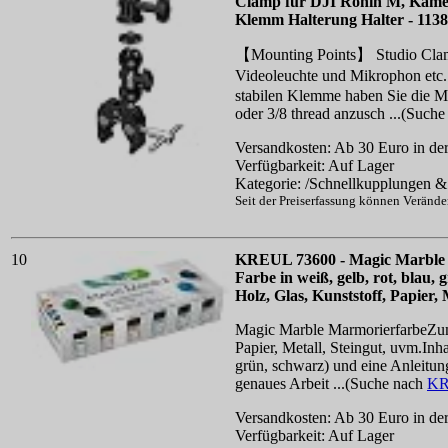
Clamp für DJI Ronin M, Kame
Klemm Halterung Halter - 1138
【Mounting Points】 Studio Clamp 
Videoleuchte und Mikrophon etc
stabilen Klemme haben Sie die Mö
oder 3/8 thread anzusch ...(Such
Versandkosten: Ab 30 Euro in der
Verfügbarkeit: Auf Lager
Kategorie: /Schnellkupplungen & 
Seit der Preiserfassung können Veränd
10
KREUL 73600 - Magic Marble M
Farbe in weiß, gelb, rot, bla
Holz, Glas, Kunststoff, Papier,
Magic Marble MarmorierfarbeZum
Papier, Metall, Steingut, uvm.Inha
grün, schwarz) und eine Anleitung
genaues Arbeit ...(Suche nach
KR
Versandkosten: Ab 30 Euro in der
Verfügbarkeit: Auf Lager