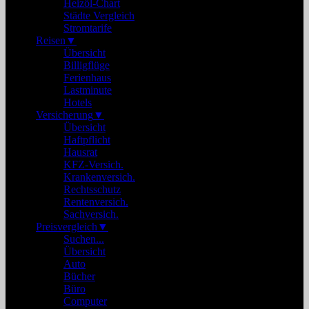
Heizöl-Chart
Städte Vergleich
Stromtarife
Reisen
▼
Übersicht
Billigflüge
Ferienhaus
Lastminute
Hotels
Versicherung
▼
Übersicht
Haftpflicht
Hausrat
KFZ-Versich.
Krankenversich.
Rechtsschutz
Rentenversich.
Sachversich.
Preisvergleich
▼
Suchen...
Übersicht
Auto
Bücher
Büro
Computer