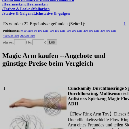
/Haarmasken /Haarmasken
/Farben & Lacke /Malfarben
/Stative & Galgen /Lichtstative & -galgen
Es wurden 22 Ergebnisse gefunden (Seite:1):
1
Preisintervall:
0-50 Euro
50-100 Euro
100-150 Euro
150-200 Euro
200-300 Euro
300-400 Euro
400-600 Euro
Ab 600 Euro
oder von:
€ bis:
€
Magic Arm kaufen --Angebote und
günstige Preise beim Vergleich
1
Cuackamily Durchflussringe S
Durchflussring, Multisensorisc
Antistress Spielzeug Magic Fl
ADH
【Flow Ring Arm Toy】Dieses Spielz
Unendlichkeitsschleife Flow Rin
Arm eines Freundes und teilen Si