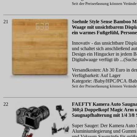
Seit der Preiserfassung können Veränd
21
Soehnle Style Sense Bamboo Ma
Waage mit unsichtbarem Displa
ein warmes Fußgefühl, Persone
Innovativ - das unsichtbare Displ
und schaltet sich anschließend aut
Design ein Hingucker in jedem B
Digitalwaage verfügt üb ...(Such
Versandkosten: Ab 30 Euro in der
Verfügbarkeit: Auf Lager
Kategorie: /Baby/HPC/PCA /B
Seit der Preiserfassung können Veränd
22
FAEFTY Kamera Auto Saugnap
360¡ã Doppelkopf Magic Arm 
Saugnapfhalterung mit 1/4 3/8
Super Sauger: Der Kamera Auto S
Aluminiumlegierung und Gummi gef
und Vakuum-Saugnäpfe für größer