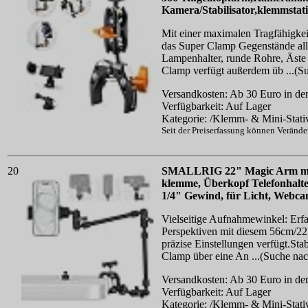
Kamera/Stabilisator,klemmstat
Mit einer maximalen Tragfähigke
das Super Clamp Gegenstände alle
Lampenhalter, runde Rohre, Äste
Clamp verfügt außerdem üb ...(
Versandkosten: Ab 30 Euro in der
Verfügbarkeit: Auf Lager
Kategorie: /Klemm- & Mini-Stati
Seit der Preiserfassung können Veränd
20
SMALLRIG 22" Magic Arm mit
klemme, Überkopf Telefonhalt
1/4" Gewind, für Licht, Webca
Vielseitige Aufnahmewinkel: Erf
Perspektiven mit diesem 56cm/2
präzise Einstellungen verfügt.Sta
Clamp über eine An ...(Suche na
Versandkosten: Ab 30 Euro in der
Verfügbarkeit: Auf Lager
Kategorie: /Klemm- & Mini-Stati