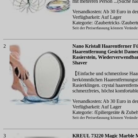
mit mehreren Person ...(Suche n
Versandkosten: Ab 30 Euro in der
Verfügbarkeit: Auf Lager
Kategorie: /Zaubertricks /Zaubert
Seit der Preiserfassung können Veränd
2
Nano Kristall Haarentferner 
Haarentfernung Gesicht Damen
Rasierstein, Wiederverwendba
Shaver
【Einfache und schmerzlose Haar
herkömmlichen Haarentfernungsm
Rasierklingen. crystal haarentferne
schmerzfreies, höchst komfortabl
Versandkosten: Ab 30 Euro in der
Verfügbarkeit: Auf Lager
Kategorie: /Epiliergeräte & Zube
Seit der Preiserfassung können Veränd
3
KREUL 73220 Magic Marble Ma