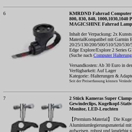
6
KMRDND Fahrrad Computer Hal
800, 830, 840, 1000,1030,1040
MAGICSHINE Fahrrad Lampe,
Inhalt der Verpackung: 2x Kunsts
MaterialKompatibel mit Garmin 
20/25/130/200/500/510/520/530/
Edge Explore/Explore 2 Series G
(Suche nach
Computer Halterun
Versandkosten: Ab 30 Euro in der
Verfügbarkeit: Auf Lager
Kategorie: /Halterungen & Adapt
Seit der Preiserfassung können Veränd
7
2 Stück Kameras Super Clamps
Gewindeclips, Kugelkopf-Stativ
Monitor, LED-Leuchten
【Premium-Material】 Die Kugelk
Aluminiumlegierungsmaterial mit 
aufweisen, robust und langlebi