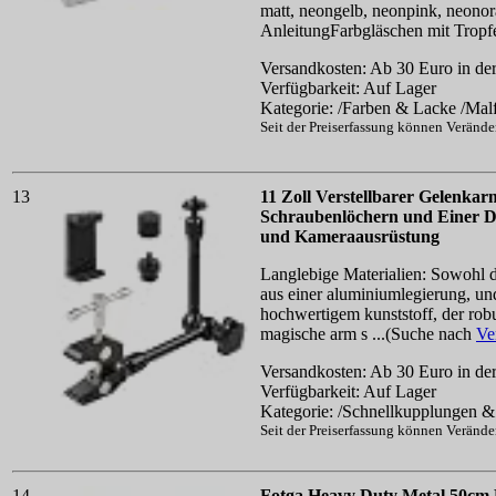
matt, neongelb, neonpink, neonor
AnleitungFarbgläschen mit Tropf
Versandkosten: Ab 30 Euro in der
Verfügbarkeit: Auf Lager
Kategorie: /Farben & Lacke /Mal
Seit der Preiserfassung können Veränd
13
11 Zoll Verstellbarer Gelenka
Schraubenlöchern und Einer Do
und Kameraausrüstung
Langlebige Materialien: Sowohl d
aus einer aluminiumlegierung, und
hochwertigem kunststoff, der robu
magische arm s ...(Suche nach
Ve
Versandkosten: Ab 30 Euro in der
Verfügbarkeit: Auf Lager
Kategorie: /Schnellkupplungen & 
Seit der Preiserfassung können Veränd
14
Fotga Heavy Duty Metal 50cm M