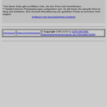
* Auf dieser Seite gibt es Affilate Links, die den Preis nicht beeinflussen.
** Seitdem können Preisänderungen aufgetreten sein. Es gilt immer der aktuelle Preis im
Shop des Anbieters. Eine Echtzeit-Aktualisierung der gelisteten Preise ist technisch nicht
möglich.
Auflistung der berücksichtigten Anbieter
©
Copyright
1998-2026 by
DATA INFORM-
Impressum
Datenschutzhinweise
Datenmanagementsysteme der Informatik GmbH