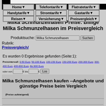
Home
▼
Telefontarife
▼
Flatratetarife
▼
Handytarife
▼
Stromtarife
▼
Gastarife
▼
Reisen
▼
Versicherung
▼
Preisvergleich
▼
Milka Schmunzelhasen Preise: Billige
Milka Schmunzelhasen im Preisvergleich
Produktsuche:
Rubrik:
Preisvergleich/
Es wurden 0 Ergebnisse gefunden (Seite:1):
Preisintervall:
0-50 Euro
50-100 Euro
100-150 Euro
150-200 Euro
200-300 Euro
300-
400 Euro
400-600 Euro
Ab 600 Euro
oder von:
€ bis:
€
Milka Schmunzelhasen kaufen --Angebote und
günstige Preise beim Vergleich
(Preise aufsteigend)