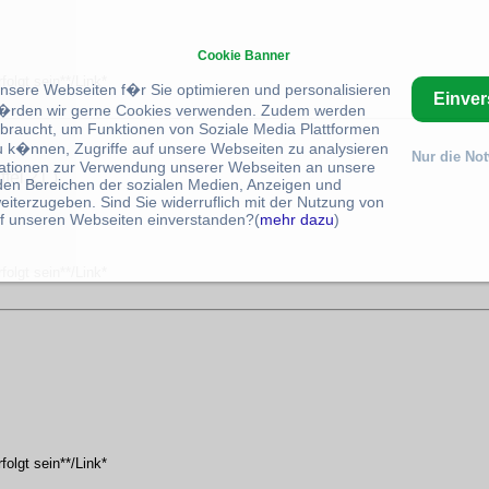
Cookie Banner
olgt sein**/Link*
unsere Webseiten f�r Sie optimieren und personalisieren
Einve
rden wir gerne Cookies verwenden. Zudem werden
braucht, um Funktionen von Soziale Media Plattformen
u k�nnen, Zugriffe auf unsere Webseiten zu analysieren
Nur die No
ationen zur Verwendung unserer Webseiten an unsere
ffel 21 )
 den Bereichen der sozialen Medien, Anzeigen und
eiterzugeben. Sind Sie widerruflich mit der Nutzung von
f unseren Webseiten einverstanden?(
mehr dazu
)
olgt sein**/Link*
olgt sein**/Link*