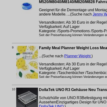
M520/M8040/M8140/M820/M828 Fahrr
Geeignet für die Demontage und Mont
andere Modelle. ...(Suche nach
Jenny 
Versandkosten: Ab 30 Euro in der Regel 
Verfügbarkeit: Auf Lager
Kategorie: /Sports-Promotions /Sports-
Seit der Preiserfassung können Veränderungen erf
9
Family Meal Planner Weight Loss Mea
...(Suche nach
Planner Weight
)
Versandkosten: Ab 30 Euro in der Regel 
Verfügbarkeit: Auf Lager
Kategorie: /Taschenbücher /Taschenbüc
Seit der Preiserfassung können Veränderungen erf
10
DollaTek UNO R3 Gehäuse Neu Transp
Schutzhülle von UNO R3Befestigung mit
AussehenEinzigartiges Design für UNO 
DollaTek UNO
)