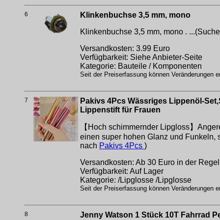
6
Klinkenbuchse 3,5 mm, mono
Klinkenbuchse 3,5 mm, mono . ...(Such
Versandkosten: 3.99 Euro
Verfügbarkeit: Siehe Anbieter-Seite
Kategorie: Bauteile / Komponenten
Seit der Preiserfassung können Veränderungen erf
7
Pakivs 4Pcs Wässriges Lippenöl-Set,
Lippenstift für Frauen
【Hoch schimmernder Lipgloss】Angereich
einen super hohen Glanz und Funkeln, s
nach
Pakivs 4Pcs
)
Versandkosten: Ab 30 Euro in der Regel 
Verfügbarkeit: Auf Lager
Kategorie: /Lipglosse /Lipglosse
Seit der Preiserfassung können Veränderungen erf
8
Jenny Watson 1 Stück 10T Fahrrad 