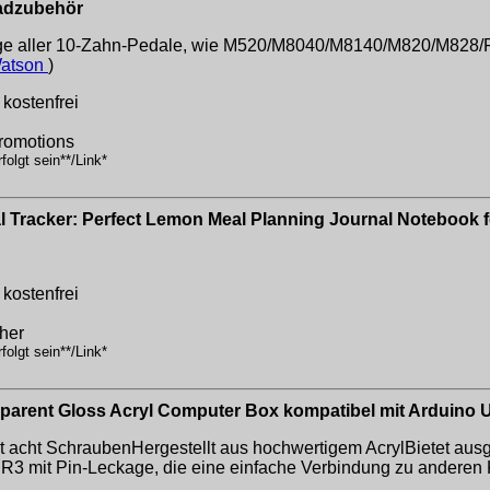
adzubehör
age aller 10-Zahn-Pedale, wie M520/M8040/M8140/M820/M82
Watson
)
kostenfrei
Promotions
olgt sein**/Link*
l Tracker: Perfect Lemon Meal Planning Journal Notebook
kostenfrei
her
olgt sein**/Link*
arent Gloss Acryl Computer Box kompatibel mit Arduino
 acht SchraubenHergestellt aus hochwertigem AcrylBietet au
R3 mit Pin-Leckage, die eine einfache Verbindung zu anderen 