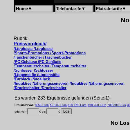
Home
▼
Telefontarife
▼
Flatratetarife
▼
No 
Rubrik:
Preisvergleich/
/Lipglosse /Lipglosse
/Sports-Promotions /Sports-Promotions
/Taschenbücher /Taschenbücher
/PC-Gehäuse /PC-Gehäuse
/Temperaturschalter /Temperaturschalter
/Schlösser /Schlösser
/Lippenstifte /Lippenstifte
/Farblack /Nagellack
/Induktive Näherungssensoren /Induktive Näherungssensoren
/Druckschalter /Druckschalter
Es wurden 283 Ergebnisse gefunden (Seite:1):
Preisintervall:
0-50 Euro
50-100 Euro
100-150 Euro
150-200 Euro
200-300 Euro
3
oder von:
€ bis:
€
No Los