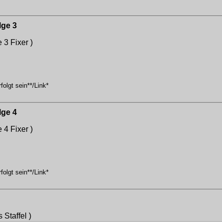
lge 3
e 3
Fixer )
olgt sein**/Link*
lge 4
e 4
Fixer )
olgt sein**/Link*
Staffel )