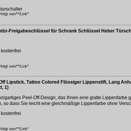
turschalter
olgt sein**/Link*
ntür-Freigabeschlüssel für Schrank Schlüssel Heber Türsc
kostenfrei
olgt sein**/Link*
l Off Lipstick, Tattoo Colored Flüssiger Lippenstift, Lang A
t, 1)
nzigartiges Peel-Off-Design, das Ihnen eine glatte Lippenfarbe gi
en, so dass Sie leicht eine gleichmäßige Lippenfarbe ohne Vers
kostenfrei
olgt sein**/Link*