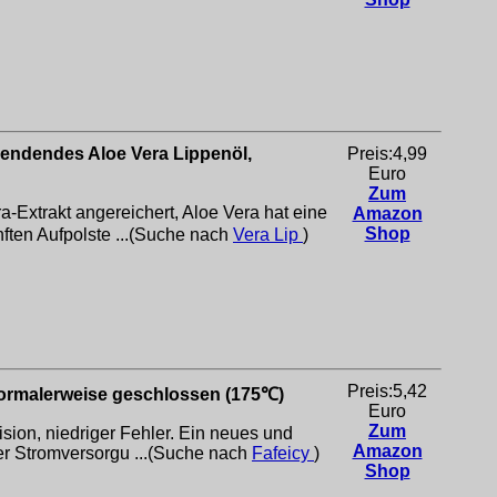
pendendes Aloe Vera Lippenöl,
Preis:4,99
Euro
Zum
Extrakt angereichert, Aloe Vera hat eine
Amazon
Shop
ften Aufpolste ...(Suche nach
Vera Lip
)
Preis:5,42
ormalerweise geschlossen (175℃)
Euro
Zum
sion, niedriger Fehler. Ein neues und
Amazon
er Stromversorgu ...(Suche nach
Fafeicy
)
Shop