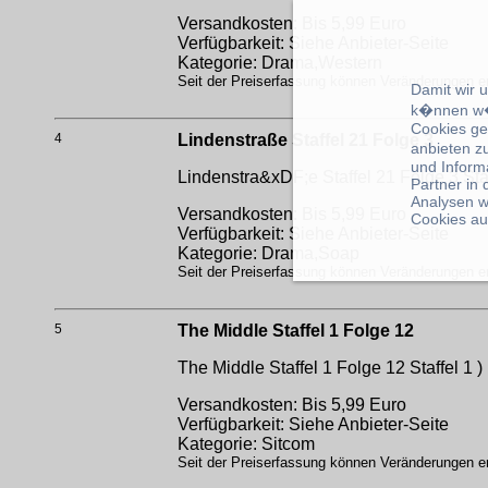
Versandkosten: Bis 5,99 Euro
Verfügbarkeit: Siehe Anbieter-Seite
Kategorie: Drama,Western
Seit der Preiserfassung können Veränderungen erf
Damit wir 
k�nnen w�
Cookies ge
4
Lindenstraße Staffel 21 Folge 3
anbieten z
und Inform
Lindenstra&xDF;e Staffel 21 Folge 3
Sta
Partner in
Analysen w
Versandkosten: Bis 5,99 Euro
Cookies au
Verfügbarkeit: Siehe Anbieter-Seite
Kategorie: Drama,Soap
Seit der Preiserfassung können Veränderungen erf
5
The Middle Staffel 1 Folge 12
The Middle Staffel 1 Folge 12
Staffel 1 )
Versandkosten: Bis 5,99 Euro
Verfügbarkeit: Siehe Anbieter-Seite
Kategorie: Sitcom
Seit der Preiserfassung können Veränderungen erf