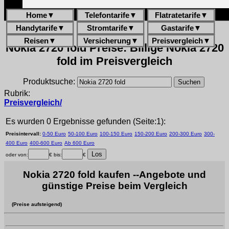
Home
▼
Telefontarife
▼
Flatratetarife
▼
Handytarife
▼
Stromtarife
▼
Gastarife
▼
Reisen
▼
Versicherung
▼
Preisvergleich
▼
Nokia 2720 fold Preise: Billige Nokia 2720
fold im Preisvergleich
Produktsuche:
Rubrik:
Preisvergleich/
Es wurden 0 Ergebnisse gefunden (Seite:1):
Preisintervall:
0-50 Euro
50-100 Euro
100-150 Euro
150-200 Euro
200-300 Euro
300-
400 Euro
400-600 Euro
Ab 600 Euro
oder von:
€ bis:
€
Nokia 2720 fold kaufen --Angebote und
günstige Preise beim Vergleich
(Preise aufsteigend)