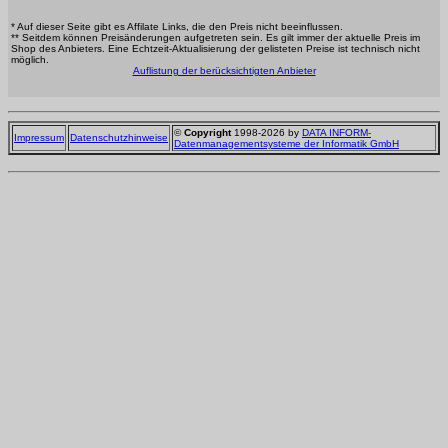
* Auf dieser Seite gibt es Affilate Links, die den Preis nicht beeinflussen.
** Seitdem können Preisänderungen aufgetreten sein. Es gilt immer der aktuelle Preis im
Shop des Anbieters. Eine Echtzeit-Aktualisierung der gelisteten Preise ist technisch nicht
möglich.
Auflistung der berücksichtigten Anbieter
©
Copyright
1998-2026 by
DATA INFORM-
Impressum
Datenschutzhinweise
Datenmanagementsysteme der Informatik GmbH