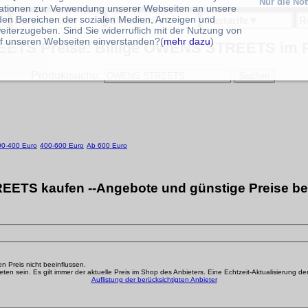
Nur die No
ationen zur Verwendung unserer Webseiten an unsere
 den Bereichen der sozialen Medien, Anzeigen und
Handytarife
▼
Stromtarife
▼
Gastarife
▼
R
eiterzugeben. Sind Sie widerruflich mit der Nutzung von
f unseren Webseiten einverstanden?(
mehr dazu
)
TS Preise: Billige OWENS STREETS im Pr
Produktsuche:
00-400 Euro
400-600 Euro
Ab 600 Euro
TS kaufen --Angebote und günstige Preise be
den Preis nicht beeinflussen.
n sein. Es gilt immer der aktuelle Preis im Shop des Anbieters. Eine Echtzeit-Aktualisierung der g
Auflistung der berücksichtigten Anbieter