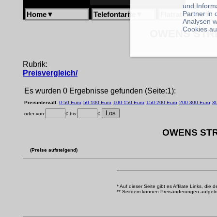
und Inform
Partner in
Home
▼
Telefontarife
▼
Flatratetarife
▼
Analysen w
Cookies au
OWENS STREE
Rubrik:
Preisvergleich/
Es wurden 0 Ergebnisse gefunden (Seite:1):
Preisintervall:
0-50 Euro
50-100 Euro
100-150 Euro
150-200 Euro
200-300 Euro
3
oder von:
€ bis:
€
OWENS STREE
(Preise aufsteigend)
* Auf dieser Seite gibt es Affilate Links, die 
** Seitdem können Preisänderungen aufgetrete