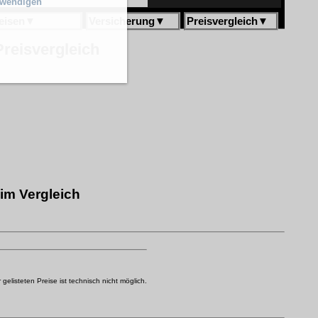
twendigen
eisen
▼
Versicherung
▼
Preisvergleich
▼
eisvergleich
im Vergleich
elisteten Preise ist technisch nicht möglich.