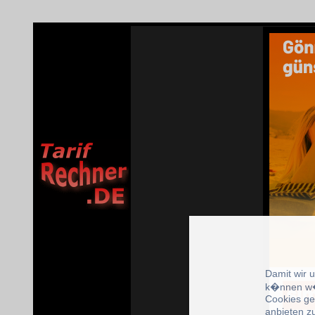
Damit wir 
k�nnen w�
Cookies ge
anbieten z