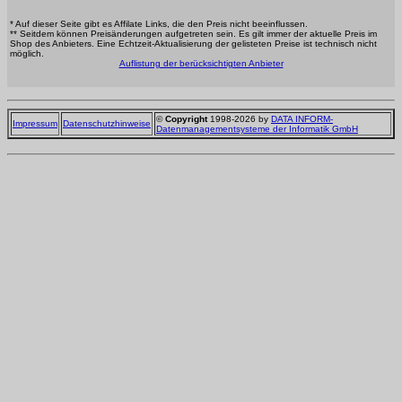
* Auf dieser Seite gibt es Affilate Links, die den Preis nicht beeinflussen.
** Seitdem können Preisänderungen aufgetreten sein. Es gilt immer der aktuelle Preis im
Shop des Anbieters. Eine Echtzeit-Aktualisierung der gelisteten Preise ist technisch nicht
möglich.
Auflistung der berücksichtigten Anbieter
©
Copyright
1998-2026 by
DATA INFORM-
Impressum
Datenschutzhinweise
Datenmanagementsysteme der Informatik GmbH