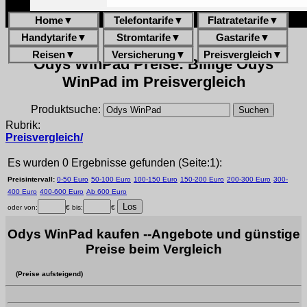
Home
▼
Telefontarife
▼
Flatratetarife
▼
Handytarife
▼
Stromtarife
▼
Gastarife
▼
Reisen
▼
Versicherung
▼
Preisvergleich
▼
Odys WinPad Preise: Billige Odys
WinPad im Preisvergleich
Produktsuche:
Rubrik:
Preisvergleich/
Es wurden 0 Ergebnisse gefunden (Seite:1):
Preisintervall:
0-50 Euro
50-100 Euro
100-150 Euro
150-200 Euro
200-300 Euro
300-
400 Euro
400-600 Euro
Ab 600 Euro
oder von:
€ bis:
€
Odys WinPad kaufen --Angebote und günstige
Preise beim Vergleich
(Preise aufsteigend)