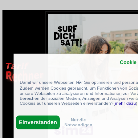
Cookie
Damit wir unsere Webseiten f�r Sie optimieren und person
Zudem werden Cookies gebraucht, um Funktionen von Sozial
unsere Webseiten zu analysieren und Informationen zur Ve
Bereichen der sozialen Medien, Anzeigen und Analysen weite
Cookies auf unseren Webseiten einverstanden?(
mehr dazu
)
Nur die
Einverstanden
Notwendigen