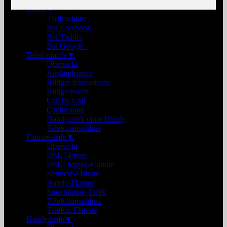
Home
▼
Tarifrechner
Bei Facebook
Bei Twitter
Bei Google+
Telefontarife
▼
Übersicht
Auslandstarife
Billiger telefonieren
Billigvorwahl
Call by Call
Callthrough
Handytarife ohne Handy
Telefonanschluss
Flatratetarife
▼
Übersicht
DSL Flatrate
DSL Doppel-Flatrate
Festnetz-Flatrate
Handy-Flatrate
Smartphone-Tarife
Telefonanschluss
Telefon-Flatrate
Handytarife
▼