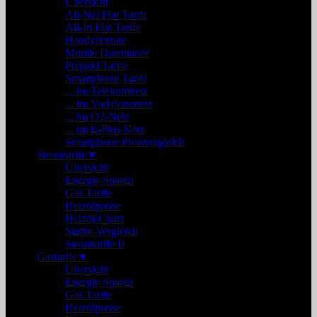
Übersicht
All-Net Flat Tarife
All-In Flat Tarife
Handyflatrate
Mobile Datentarife
Prepaid Tarife
Smartphone Tarife
... im Telekomnetz
... im Vodafonenetz
... im O2-Netz
... im E-Plus Netz
Smartphone Preisvergleich
Stromtarife
▼
Übersicht
Energie Sparen
Gas Tarife
Heizölpreise
Heizöl-Chart
Städte Vergleich
Stromtarife II
Gastarife
▼
Übersicht
Energie Sparen
Gas Tarife
Heizölpreise