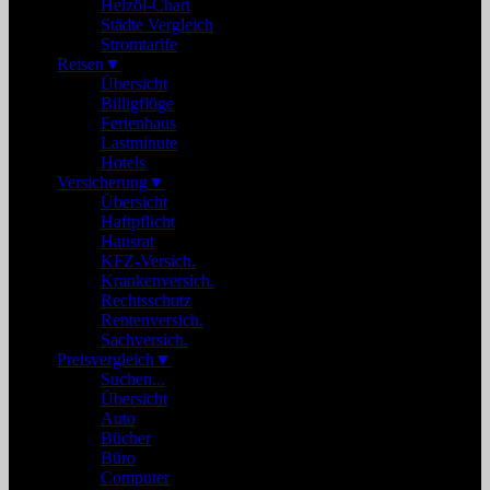
Heizöl-Chart
Städte Vergleich
Stromtarife
Reisen
▼
Übersicht
Billigflüge
Ferienhaus
Lastminute
Hotels
Versicherung
▼
Übersicht
Haftpflicht
Hausrat
KFZ-Versich.
Krankenversich.
Rechtsschutz
Rentenversich.
Sachversich.
Preisvergleich
▼
Suchen...
Übersicht
Auto
Bücher
Büro
Computer