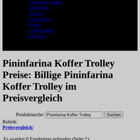
Computer Spiele
Elektronik
Garten
Geschenke
Musik
Lebensmittel
Software
Pininfarina Koffer Trolley
Preise: Billige Pininfarina
Koffer Trolley im
Preisvergleich
Produktsuche:
Rubrik:
Preisvergleich/
Es wurden 0 Ergebnisse gefunden (Seite:1):