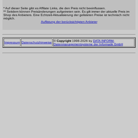
* Auf dieser Seite gibt es Affilate Links, die den Preis nicht beeinflussen.
** Seitdem können Preisänderungen aufgetreten sein. Es gilt immer der aktuelle Preis im
Shop des Anbieters. Eine Echtzeit-Aktualisierung der gelisteten Preise ist technisch nicht
möglich.
Auflistung der berücksichtigten Anbieter
©
Copyright
1998-2026 by
DATA INFORM-
Impressum
Datenschutzhinweise
Datenmanagementsysteme der Informatik GmbH