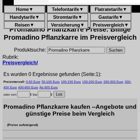
Home
▼
Telefontarife
▼
Flatratetarife
▼
Handytarife
▼
Stromtarife
▼
Gastarife
▼
Reisen
▼
Versicherung
▼
Preisvergleich
▼
Promadino Pflanzkarre Preise: Billige
Promadino Pflanzkarre im Preisvergleich
Produktsuche:
Rubrik:
Preisvergleich/
Es wurden 0 Ergebnisse gefunden (Seite:1):
Preisintervall:
0-50 Euro
50-100 Euro
100-150 Euro
150-200 Euro
200-300 Euro
300-
400 Euro
400-600 Euro
Ab 600 Euro
oder von:
€ bis:
€
Promadino Pflanzkarre kaufen --Angebote und
günstige Preise beim Vergleich
(Preise aufsteigend)