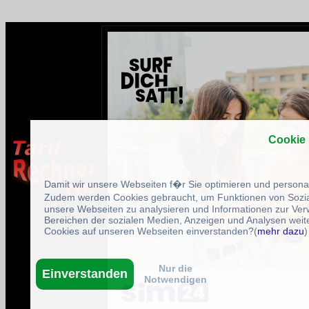
Cookie
Damit wir unsere Webseiten f�r Sie optimieren und person
Zudem werden Cookies gebraucht, um Funktionen von Sozial
unsere Webseiten zu analysieren und Informationen zur Ve
Bereichen der sozialen Medien, Anzeigen und Analysen weite
Cookies auf unseren Webseiten einverstanden?(
mehr dazu
)
Nur die
Einverstanden
Notwendigen