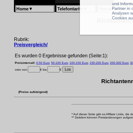
und Inform
Partner in
Home
▼
Telefontarife
▼
Flatratetarife
▼
Analysen w
Cookies au
Richtantenn
Rubrik:
Preisvergleich/
Es wurden 0 Ergebnisse gefunden (Seite:1):
Preisintervall:
0-50 Euro
50-100 Euro
100-150 Euro
150-200 Euro
200-300 Euro
3
oder von:
€ bis:
€
Richtantenn
(Preise aufsteigend)
* Auf dieser Seite gibt es Affilate Links, die 
** Seitdem können Preisänderungen aufgetrete