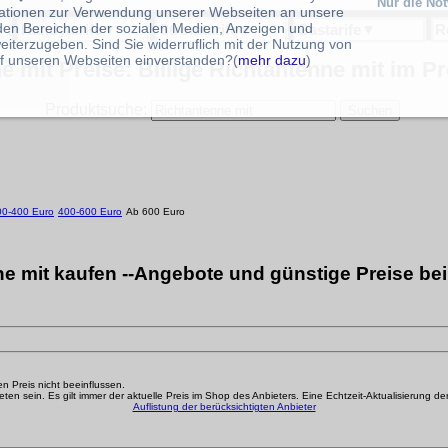
Nur die No
ationen zur Verwendung unserer Webseiten an unsere
 den Bereichen der sozialen Medien, Anzeigen und
Handytarife
▼
Stromtarife
▼
Gastarife
▼
R
eiterzugeben. Sind Sie widerruflich mit der Nutzung von
f unseren Webseiten einverstanden?(
mehr dazu
)
e mit Preise: Billige Richtantenne mit im Pr
Produktsuche:
00-400 Euro
400-600 Euro
Ab 600 Euro
e mit kaufen --Angebote und günstige Preise be
den Preis nicht beeinflussen.
n sein. Es gilt immer der aktuelle Preis im Shop des Anbieters. Eine Echtzeit-Aktualisierung der g
Auflistung der berücksichtigten Anbieter