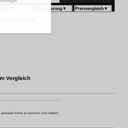
twendigen
eisen
▼
Versicherung
▼
Preisvergleich
▼
eisvergleich
im Vergleich
elisteten Preise ist technisch nicht möglich.