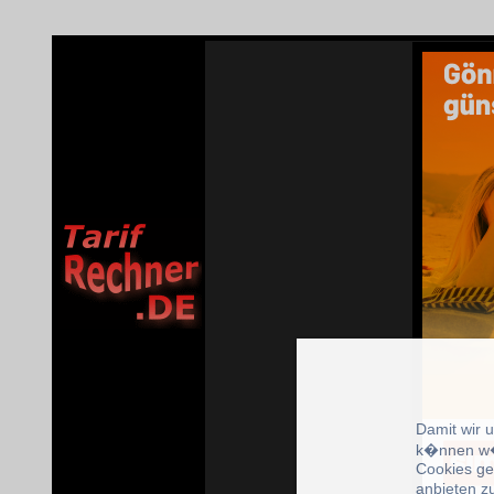
Damit wir 
k�nnen w�
Cookies ge
anbieten z