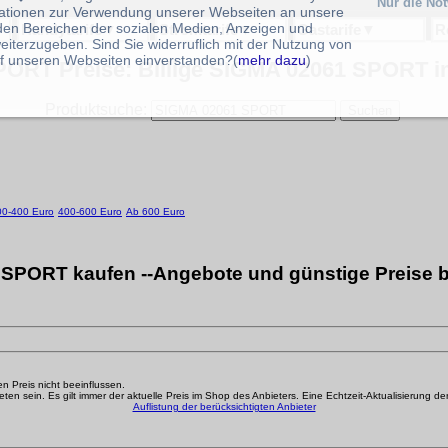
Nur die No
ationen zur Verwendung unserer Webseiten an unsere
 den Bereichen der sozialen Medien, Anzeigen und
Handytarife
▼
Stromtarife
▼
Gastarife
▼
R
eiterzugeben. Sind Sie widerruflich mit der Nutzung von
f unseren Webseiten einverstanden?(
mehr dazu
)
ORT Preise: Billige SIGMA 02061 SPORT im
Produktsuche:
00-400 Euro
400-600 Euro
Ab 600 Euro
SPORT kaufen --Angebote und günstige Preise b
den Preis nicht beeinflussen.
n sein. Es gilt immer der aktuelle Preis im Shop des Anbieters. Eine Echtzeit-Aktualisierung der g
Auflistung der berücksichtigten Anbieter