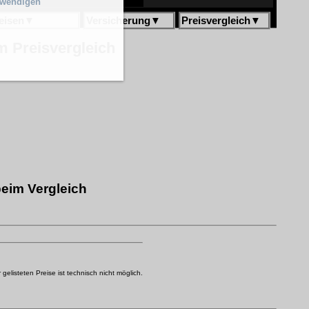
twendigen
eisen
▼
Versicherung
▼
Preisvergleich
▼
 Preisvergleich
eim Vergleich
elisteten Preise ist technisch nicht möglich.