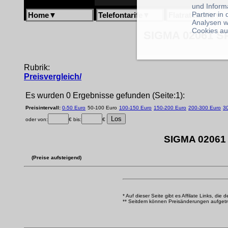
und Inform
Partner in
Home
▼
Telefontarife
▼
Flatratetarife
▼
Analysen w
Cookies au
SIGMA 02061 SP
Rubrik:
Preisvergleich/
Es wurden 0 Ergebnisse gefunden (Seite:1):
Preisintervall:
0-50 Euro
50-100 Euro
100-150 Euro
150-200 Euro
200-300 Euro
3
oder von:
€ bis:
€
SIGMA 02061 
(Preise aufsteigend)
* Auf dieser Seite gibt es Affilate Links, die 
** Seitdem können Preisänderungen aufgetrete