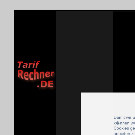
Damit wir 
k�nnen w�
Cookies ge
anbieten z