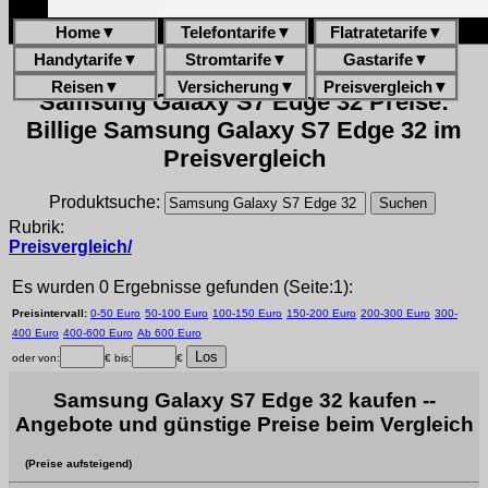
Home
▼
Telefontarife
▼
Flatratetarife
▼
Handytarife
▼
Stromtarife
▼
Gastarife
▼
Reisen
▼
Versicherung
▼
Preisvergleich
▼
Samsung Galaxy S7 Edge 32 Preise:
Billige Samsung Galaxy S7 Edge 32 im
Preisvergleich
Produktsuche:
Rubrik:
Preisvergleich/
Es wurden 0 Ergebnisse gefunden (Seite:1):
Preisintervall:
0-50 Euro
50-100 Euro
100-150 Euro
150-200 Euro
200-300 Euro
300-
400 Euro
400-600 Euro
Ab 600 Euro
oder von:
€ bis:
€
Samsung Galaxy S7 Edge 32 kaufen --
Angebote und günstige Preise beim Vergleich
(Preise aufsteigend)