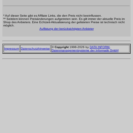
* Auf dieser Seite gibt es Affilate Links, die den Preis nicht beeinflussen.
** Seitdem können Preisänderungen aufgetreten sein. Es gilt immer der aktuelle Preis im
Shop des Anbieters. Eine Echtzeit-Aktualisierung der gelisteten Preise ist technisch nicht
möglich.
Auflistung der berücksichtigten Anbieter
©
Copyright
1998-2026 by
DATA INFORM-
Impressum
Datenschutzhinweise
Datenmanagementsysteme der Informatik GmbH