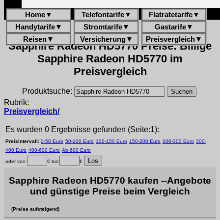
Home
▼
Telefontarife
▼
Flatratetarife
▼
Handytarife
▼
Stromtarife
▼
Gastarife
▼
Reisen
▼
Versicherung
▼
Preisvergleich
▼
Sapphire Radeon HD5770 Preise: Billige
Sapphire Radeon HD5770 im
Preisvergleich
Produktsuche:
Rubrik:
Preisvergleich/
Es wurden 0 Ergebnisse gefunden (Seite:1):
Preisintervall:
0-50 Euro
50-100 Euro
100-150 Euro
150-200 Euro
200-300 Euro
300-
400 Euro
400-600 Euro
Ab 600 Euro
oder von:
€ bis:
€
Sapphire Radeon HD5770 kaufen --Angebote
und günstige Preise beim Vergleich
(Preise aufsteigend)