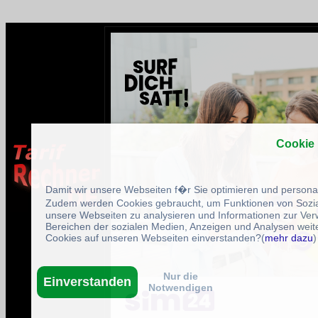
Cookie
Damit wir unsere Webseiten f�r Sie optimieren und person
Zudem werden Cookies gebraucht, um Funktionen von Sozial
unsere Webseiten zu analysieren und Informationen zur Ve
Bereichen der sozialen Medien, Anzeigen und Analysen weite
Cookies auf unseren Webseiten einverstanden?(
mehr dazu
)
Nur die
Einverstanden
Notwendigen