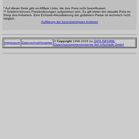
* Auf dieser Seite gibt es Affilate Links, die den Preis nicht beeinflussen.
** Seitdem können Preisänderungen aufgetreten sein. Es gilt immer der aktuelle Preis im
Shop des Anbieters. Eine Echtzeit-Aktualisierung der gelisteten Preise ist technisch nicht
möglich.
Auflistung der berücksichtigten Anbieter
©
Copyright
1998-2026 by
DATA INFORM-
Impressum
Datenschutzhinweise
Datenmanagementsysteme der Informatik GmbH