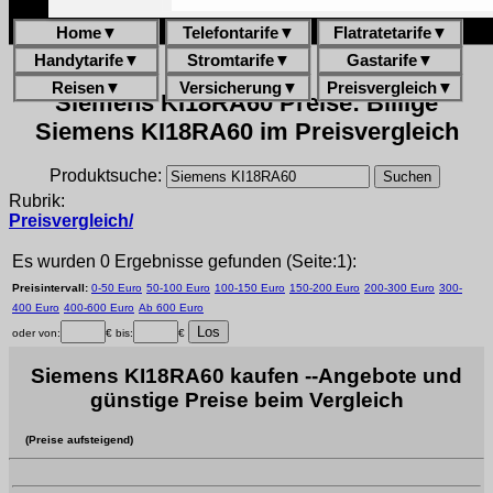
Home
▼
Telefontarife
▼
Flatratetarife
▼
Handytarife
▼
Stromtarife
▼
Gastarife
▼
Reisen
▼
Versicherung
▼
Preisvergleich
▼
Siemens KI18RA60 Preise: Billige
Siemens KI18RA60 im Preisvergleich
Produktsuche:
Rubrik:
Preisvergleich/
Es wurden 0 Ergebnisse gefunden (Seite:1):
Preisintervall:
0-50 Euro
50-100 Euro
100-150 Euro
150-200 Euro
200-300 Euro
300-
400 Euro
400-600 Euro
Ab 600 Euro
oder von:
€ bis:
€
Siemens KI18RA60 kaufen --Angebote und
günstige Preise beim Vergleich
(Preise aufsteigend)