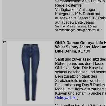
Versandkosten: Ab 30 Euro in 
Regel kostenfrei
Verfügbarkeit: Auf Lager
Kategorie: /10% Rabatt auf
ausgewählte Jeans /10% Raba
auf ausgewählte Jeans
Seit der Preiserfassung können
Veränderungen erfolgt sein**/Link*
12
ONLY Damen Onlroyal Life 
Waist Skinny Jeans, Mediu
Blue Denim, XL / 34
Sanft und zuverlässig sitzt die
Röhrenjeans aus dem Hause
ONLY am Bein. Die Hose ist
schmal geschnitten und beton
Bein zusätzlich dank des
Stretchanteils in der weichen
Fasermischung.Das 5-Pocket-
Modell mit Highwaist zaubert t
Kurven und schaff ...(Suche n
Onlroyal Life
)
Versandkosten: Ab 30 Euro in 