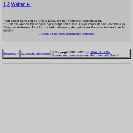
1
2
Weiter ►
* Auf dieser Seite gibt es Affilate Links, die den Preis nicht beeinflussen.
** Seitdem können Preisänderungen aufgetreten sein. Es gilt immer der aktuelle Preis im
Shop des Anbieters. Eine Echtzeit-Aktualisierung der gelisteten Preise ist technisch nicht
möglich.
Auflistung der berücksichtigten Anbieter
©
Copyright
1998-2026 by
DATA INFORM-
Impressum
Datenschutzhinweise
Datenmanagementsysteme der Informatik GmbH