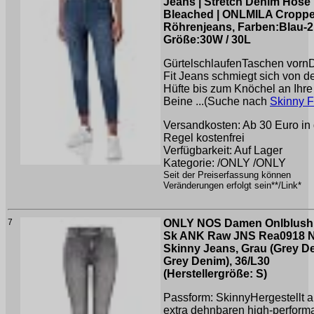
Jeans | Stretch Denim Hose
Bleached | ONLMILA Cropp
Röhrenjeans, Farben:Blau-2
Größe:30W / 30L
GürtelschlaufenTaschen vorn
Fit Jeans schmiegt sich von d
Hüfte bis zum Knöchel an Ihre
Beine ...(Suche nach
Skinny F
Versandkosten: Ab 30 Euro in 
Regel kostenfrei
Verfügbarkeit: Auf Lager
Kategorie: /ONLY /ONLY
Seit der Preiserfassung können
Veränderungen erfolgt sein**/Link*
7
ONLY NOS Damen Onlblush
Sk ANK Raw JNS Rea0918 
Skinny Jeans, Grau (Grey D
Grey Denim), 36/L30
(Herstellergröße: S)
Passform: SkinnyHergestellt 
extra dehnbaren high-perform