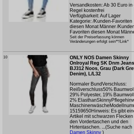
Versandkosten: Ab 30 Euro in 
Regel kostenfrei
Verfügbarkeit: Auf Lager
Kategorie: /Kunden-Favoriten
diesen Monat Männer /Kunde
Favoriten diesen Monat Männ
Seit der Preiserfassung können
Veränderungen erfolgt sein**/Link*
10
ONLY NOS Damen Skinny
Onlroyal Reg SK Dnm Jean
BJ312 Noos, Grau (Dark Gre
Denim), L/L32
Normaler BundVerschluss:
Reißverschluss50% Baumwoll
29% Polyester, 19% Baumwoll
2% ElasthanSkinnyPflegehinw
MaschinenwäscheModellnum
15159650Hinweis: Es gibt ei
Artikel mit schwarzen Flecken
den Vordertaschen und den
Hirtentaschen. ...(Suche nach
Damen Skinny
)