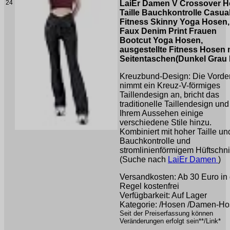
24
LaiEr Damen V Crossover 
Taille Bauchkontrolle Casua
Fitness Skinny Yoga Hosen,
Faux Denim Print Frauen
Bootcut Yoga Hosen,
ausgestellte Fitness Hosen 
Seitentaschen(Dunkel Grau 
Kreuzbund-Design: Die Vorder
nimmt ein Kreuz-V-förmiges
Taillendesign an, bricht das
traditionelle Taillendesign und
Ihrem Aussehen einige
verschiedene Stile hinzu.
Kombiniert mit hoher Taille un
Bauchkontrolle und
stromlinienförmigem Hüftschni 
(Suche nach
LaiEr Damen
)
Versandkosten: Ab 30 Euro in 
Regel kostenfrei
Verfügbarkeit: Auf Lager
Kategorie: /Hosen /Damen-H
Seit der Preiserfassung können
Veränderungen erfolgt sein**/Link*