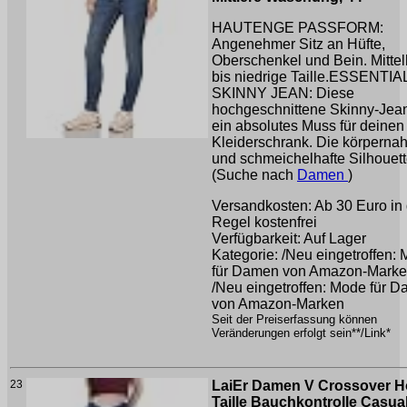
HAUTENGE PASSFORM:
Angenehmer Sitz an Hüfte,
Oberschenkel und Bein. Mitte
bis niedrige Taille.ESSENTIA
SKINNY JEAN: Diese
hochgeschnittene Skinny-Jean
ein absolutes Muss für deinen
Kleiderschrank. Die körperna
und schmeichelhafte Silhouette
(Suche nach
Damen
)
Versandkosten: Ab 30 Euro in 
Regel kostenfrei
Verfügbarkeit: Auf Lager
Kategorie: /Neu eingetroffen:
für Damen von Amazon-Mark
/Neu eingetroffen: Mode für 
von Amazon-Marken
Seit der Preiserfassung können
Veränderungen erfolgt sein**/Link*
23
LaiEr Damen V Crossover 
Taille Bauchkontrolle Casua