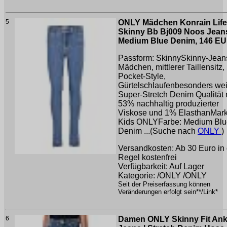
5
ONLY Mädchen Konrain Lif
Skinny Bb Bj009 Noos Jean
Medium Blue Denim, 146 EU
Passform: SkinnySkinny-Jeans
Mädchen, mittlerer Taillensitz, 
Pocket-Style,
Gürtelschlaufenbesonders we
Super-Stretch Denim Qualität 
53% nachhaltig produzierter
Viskose und 1% ElasthanMark
Kids ONLYFarbe: Medium Blu
Denim ...(Suche nach
ONLY
)
Versandkosten: Ab 30 Euro in 
Regel kostenfrei
Verfügbarkeit: Auf Lager
Kategorie: /ONLY /ONLY
Seit der Preiserfassung können
Veränderungen erfolgt sein**/Link*
6
Damen ONLY Skinny Fit Ank