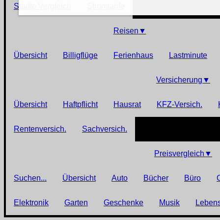
Städte Vergleich
Stromtarife
Reisen
▼
Übersicht
Billigflüge
Ferienhaus
Lastminute
Versicherung
▼
Übersicht
Haftpflicht
Hausrat
KFZ-Versich.
Rentenversich.
Sachversich.
Preisvergleich
▼
Suchen...
Übersicht
Auto
Bücher
Büro
Elektronik
Garten
Geschenke
Musik
Lebens