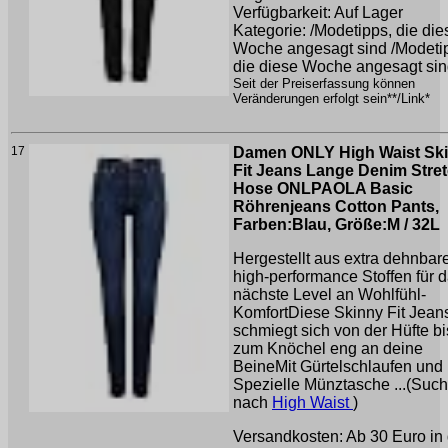
Verfügbarkeit: Auf Lager
Kategorie: /Modetipps, die die
Woche angesagt sind /Modeti
die diese Woche angesagt si
Seit der Preiserfassung können
Veränderungen erfolgt sein**/Link*
17
Damen ONLY High Waist Sk
Fit Jeans Lange Denim Stre
Hose ONLPAOLA Basic
Röhrenjeans Cotton Pants,
Farben:Blau, Größe:M / 32L
Hergestellt aus extra dehnbar
high-performance Stoffen für 
nächste Level an Wohlfühl-
KomfortDiese Skinny Fit Jean
schmiegt sich von der Hüfte bi
zum Knöchel eng an deine
BeineMit Gürtelschlaufen und
Spezielle Münztasche ...(Suc
nach
High Waist
)
Versandkosten: Ab 30 Euro in 