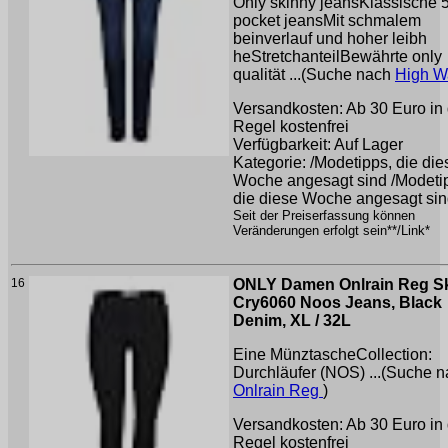
Only skinny jeansKlassische 5
pocket jeansMit schmalem
beinverlauf und hoher leibh
heStretchanteilBewährte only
qualität ...(Suche nach
High W
Versandkosten: Ab 30 Euro in 
Regel kostenfrei
Verfügbarkeit: Auf Lager
Kategorie: /Modetipps, die die
Woche angesagt sind /Modeti
die diese Woche angesagt si
Seit der Preiserfassung können
Veränderungen erfolgt sein**/Link*
16
ONLY Damen Onlrain Reg S
Cry6060 Noos Jeans, Black
Denim, XL / 32L
Eine MünztascheCollection:
Durchläufer (NOS) ...(Suche 
Onlrain Reg
)
Versandkosten: Ab 30 Euro in 
Regel kostenfrei