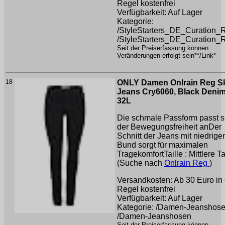
Regel kostenfrei
Verfügbarkeit: Auf Lager
Kategorie:
/StyleStarters_DE_Curation_
/StyleStarters_DE_Curation_
Seit der Preiserfassung können
Veränderungen erfolgt sein**/Link*
18
ONLY Damen Onlrain Reg S
Jeans Cry6060, Black Denim,
32L
Die schmale Passform passt s
der Bewegungsfreiheit anDer
Schnitt der Jeans mit niedrig
Bund sorgt für maximalen
TragekomfortTaille : Mittlere Tai
(Suche nach
Onlrain Reg
)
Versandkosten: Ab 30 Euro in 
Regel kostenfrei
Verfügbarkeit: Auf Lager
Kategorie: /Damen-Jeanshos
/Damen-Jeanshosen
Seit der Preiserfassung können