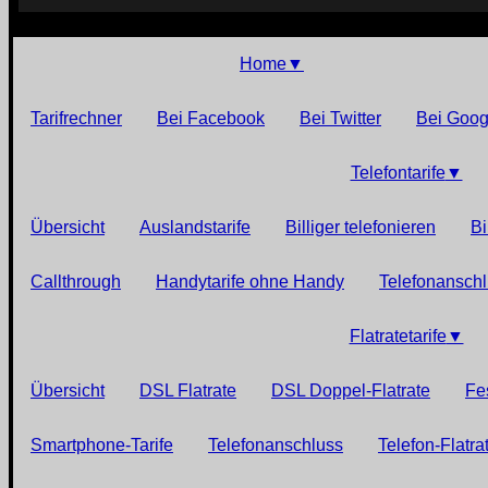
Home
▼
Tarifrechner
Bei Facebook
Bei Twitter
Bei Goog
Telefontarife
▼
Übersicht
Auslandstarife
Billiger telefonieren
Bi
Callthrough
Handytarife ohne Handy
Telefonansch
Flatratetarife
▼
Übersicht
DSL Flatrate
DSL Doppel-Flatrate
Fe
Smartphone-Tarife
Telefonanschluss
Telefon-Flatra