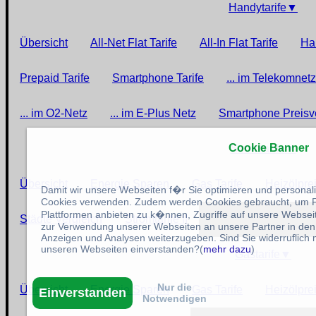
Handytarife
▼
Übersicht
All-Net Flat Tarife
All-In Flat Tarife
Han
Prepaid Tarife
Smartphone Tarife
... im Telekomnetz
... im O2-Netz
... im E-Plus Netz
Smartphone Preisv
Cookie Banner
Stromtarife
▼
Übersicht
Energie Sparen
Gas Tarife
Heizölpre
Damit wir unsere Webseiten f�r Sie optimieren und persona
Cookies verwenden. Zudem werden Cookies gebraucht, um F
Plattformen anbieten zu k�nnen, Zugriffe auf unsere Websei
Städte Vergleich
Stromtarife II
zur Verwendung unserer Webseiten an unsere Partner in den
Anzeigen und Analysen weiterzugeben. Sind Sie widerruflich 
unseren Webseiten einverstanden?(
mehr dazu
)
Gastarife
▼
Nur die
Übersicht
Energie Sparen
Gas Tarife
Heizölpre
Einverstanden
Notwendigen