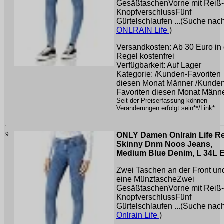
GesäßtaschenVorne mit Reiß-
KnopfverschlussFünf
Gürtelschlaufen ...(Suche nac
ONLRAIN Life
)
Versandkosten: Ab 30 Euro in 
Regel kostenfrei
Verfügbarkeit: Auf Lager
Kategorie: /Kunden-Favoriten
diesen Monat Männer /Kunde
Favoriten diesen Monat Männ
Seit der Preiserfassung können
Veränderungen erfolgt sein**/Link*
9
ONLY Damen Onlrain Life R
Skinny Dnm Noos Jeans,
Medium Blue Denim, L 34L 
Zwei Taschen an der Front un
eine MünztascheZwei
GesäßtaschenVorne mit Reiß-
KnopfverschlussFünf
Gürtelschlaufen ...(Suche nac
Onlrain Life
)