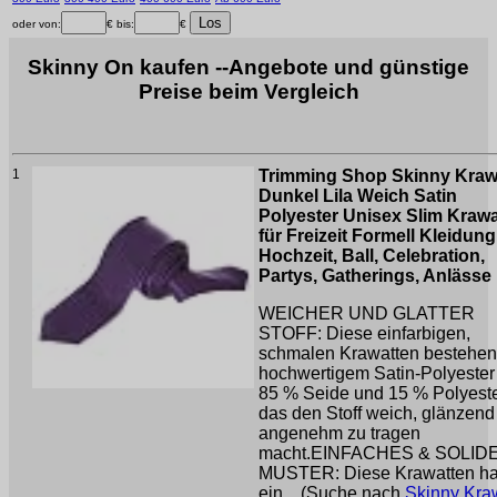
oder von:
€ bis:
€
Skinny On kaufen --Angebote und günstige
Preise beim Vergleich
1
Trimming Shop Skinny Kraw
Dunkel Lila Weich Satin
Polyester Unisex Slim Krawa
für Freizeit Formell Kleidung
Hochzeit, Ball, Celebration,
Partys, Gatherings, Anlässe
WEICHER UND GLATTER
STOFF: Diese einfarbigen,
schmalen Krawatten bestehen
hochwertigem Satin-Polyester
85 % Seide und 15 % Polyeste
das den Stoff weich, glänzend
angenehm zu tragen
macht.EINFACHES & SOLID
MUSTER: Diese Krawatten h
ein ...(Suche nach
Skinny Kra