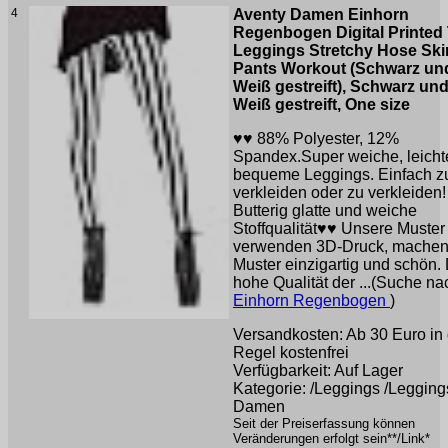
4
Aventy Damen Einhorn
Regenbogen Digital Printed 
Leggings Stretchy Hose Sk
Pants Workout (Schwarz un
Weiß gestreift), Schwarz un
Weiß gestreift, One size
♥♥ 88% Polyester, 12%
Spandex.Super weiche, leicht
bequeme Leggings. Einfach z
verkleiden oder zu verkleiden!
Butterig glatte und weiche
Stoffqualität♥♥ Unsere Muster
verwenden 3D-Druck, machen
Muster einzigartig und schön.
hohe Qualität der ...(Suche na
Einhorn Regenbogen
)
Versandkosten: Ab 30 Euro in 
Regel kostenfrei
Verfügbarkeit: Auf Lager
Kategorie: /Leggings /Leggings
Damen
Seit der Preiserfassung können
Veränderungen erfolgt sein**/Link*