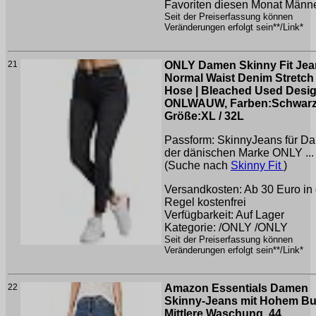
Favoriten diesen Monat Männ
Seit der Preiserfassung können
Veränderungen erfolgt sein**/Link*
21
ONLY Damen Skinny Fit Jea
Normal Waist Denim Stretch
Hose | Bleached Used Desi
ONLWAUW, Farben:Schwarz
Größe:XL / 32L
Passform: SkinnyJeans für D
der dänischen Marke ONLY ...
(Suche nach
Skinny Fit
)
Versandkosten: Ab 30 Euro in 
Regel kostenfrei
Verfügbarkeit: Auf Lager
Kategorie: /ONLY /ONLY
Seit der Preiserfassung können
Veränderungen erfolgt sein**/Link*
22
Amazon Essentials Damen
Skinny-Jeans mit Hohem Bu
Mittlere Waschung, 44