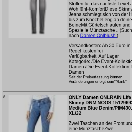
Stoffen für das nächste Level 
Wohlfühl-KomfortDiese Skinny
Jeans schmiegt sich von der H
bis zum Knöchel eng an deine
BeineMit Gürtelschlaufen und
Spezielle Münztasche ...(Suc
nach
Damen Onlblush
)
Versandkosten: Ab 30 Euro in 
Regel kostenfrei
Verfügbarkeit: Auf Lager
Kategorie: /Die Event-Kollektio
Damen /Die Event-Kollektion f
Damen
Seit der Preiserfassung können
Veränderungen erfolgt sein**/Link*
8
ONLY Damen ONLRAIN Life
Skinny DNM NOOS 1512969
Medium Blue Denim/PIM430,
XL/32
Zwei Taschen an der Front un
eine MünztascheZwei