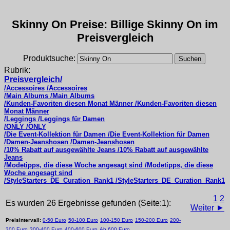
Skinny On Preise: Billige Skinny On im
Preisvergleich
Produktsuche:
Rubrik:
Preisvergleich/
/Accessoires /Accessoires
/Main Albums /Main Albums
/Kunden-Favoriten diesen Monat Männer /Kunden-Favoriten diesen
Monat Männer
/Leggings /Leggings für Damen
/ONLY /ONLY
/Die Event-Kollektion für Damen /Die Event-Kollektion für Damen
/Damen-Jeanshosen /Damen-Jeanshosen
/10% Rabatt auf ausgewählte Jeans /10% Rabatt auf ausgewählte
Jeans
/Modetipps, die diese Woche angesagt sind /Modetipps, die diese
Woche angesagt sind
/StyleStarters_DE_Curation_Rank1 /StyleStarters_DE_Curation_Rank1
1
2
Es wurden 26 Ergebnisse gefunden (Seite:1):
Weiter ►
Preisintervall:
0-50 Euro
50-100 Euro
100-150 Euro
150-200 Euro
200-
300 Euro
300-400 Euro
400-600 Euro
Ab 600 Euro