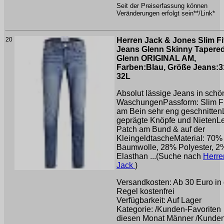
Seit der Preiserfassung können
Veränderungen erfolgt sein**/Link*
20
Herren Jack & Jones Slim Fi
Jeans Glenn Skinny Tapered
Glenn ORIGINAL AM,
Farben:Blau, Größe Jeans:3
32L
Absolut lässige Jeans in sch
WaschungenPassform: Slim Fit
am Bein sehr eng geschnitte
geprägte Knöpfe und NietenL
Patch am Bund & auf der
KleingeldtascheMaterial: 70%
Baumwolle, 28% Polyester, 2
Elasthan ...(Suche nach
Herre
Jack
)
Versandkosten: Ab 30 Euro in 
Regel kostenfrei
Verfügbarkeit: Auf Lager
Kategorie: /Kunden-Favoriten
diesen Monat Männer /Kunde