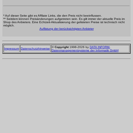
* Auf dieser Seite gibt es Affilate Links, die den Preis nicht beeinflussen.
** Seitdem können Preisänderungen aufgetreten sein. Es gilt immer der aktuelle Preis im
Shop des Anbieters. Eine Echtzeit-Aktualisierung der gelisteten Preise ist technisch nicht
möglich.
Auflistung der berücksichtigten Anbieter
©
Copyright
1998-2026 by
DATA INFORM-
Impressum
Datenschutzhinweise
Datenmanagementsysteme der Informatik GmbH