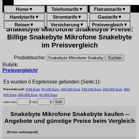
Home
▼
Telefontarife
▼
Flatratetarife
▼
Handytarife
▼
Stromtarife
▼
Gastarife
▼
Reisen
▼
Versicherung
▼
Preisvergleich
▼
Snakebyte Mikrofone Snakebyte Preise:
Billige Snakebyte Mikrofone Snakebyte
im Preisvergleich
Produktsuche:
Rubrik:
Preisvergleich/
Es wurden 0 Ergebnisse gefunden (Seite:1):
Preisintervall:
0-50 Euro
50-100 Euro
100-150 Euro
150-200 Euro
200-300 Euro
300-
400 Euro
400-600 Euro
Ab 600 Euro
oder von:
€ bis:
€
Snakebyte Mikrofone Snakebyte kaufen --
Angebote und günstige Preise beim Vergleich
(Preise aufsteigend)