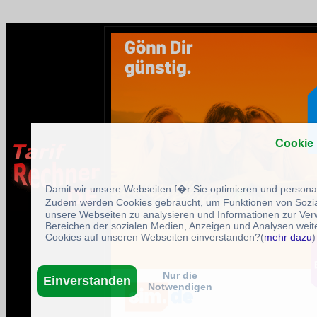
Cookie
Damit wir unsere Webseiten f�r Sie optimieren und person
Zudem werden Cookies gebraucht, um Funktionen von Sozial
unsere Webseiten zu analysieren und Informationen zur Ve
Bereichen der sozialen Medien, Anzeigen und Analysen weite
Cookies auf unseren Webseiten einverstanden?(
mehr dazu
)
Nur die
Einverstanden
Notwendigen