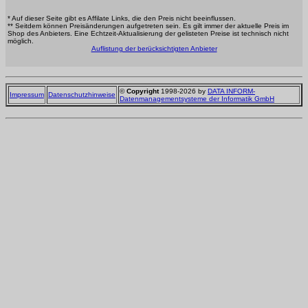
* Auf dieser Seite gibt es Affilate Links, die den Preis nicht beeinflussen.
** Seitdem können Preisänderungen aufgetreten sein. Es gilt immer der aktuelle Preis im
Shop des Anbieters. Eine Echtzeit-Aktualisierung der gelisteten Preise ist technisch nicht
möglich.
Auflistung der berücksichtigten Anbieter
©
Copyright
1998-2026 by
DATA INFORM-
Impressum
Datenschutzhinweise
Datenmanagementsysteme der Informatik GmbH