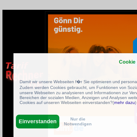
Cookie
Damit wir unsere Webseiten f�r Sie optimieren und person
Zudem werden Cookies gebraucht, um Funktionen von Sozial
unsere Webseiten zu analysieren und Informationen zur Ve
Bereichen der sozialen Medien, Anzeigen und Analysen weite
Cookies auf unseren Webseiten einverstanden?(
mehr dazu
)
Nur die
Einverstanden
Notwendigen