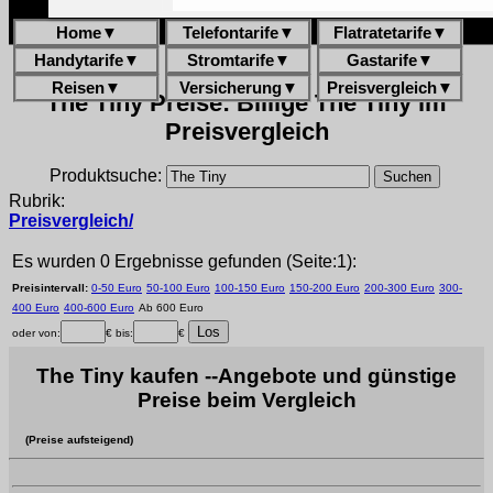
Home
▼
Telefontarife
▼
Flatratetarife
▼
Handytarife
▼
Stromtarife
▼
Gastarife
▼
Reisen
▼
Versicherung
▼
Preisvergleich
▼
The Tiny Preise: Billige The Tiny im
Preisvergleich
Produktsuche:
Rubrik:
Preisvergleich/
Es wurden 0 Ergebnisse gefunden (Seite:1):
Preisintervall:
0-50 Euro
50-100 Euro
100-150 Euro
150-200 Euro
200-300 Euro
300-
400 Euro
400-600 Euro
Ab 600 Euro
oder von:
€ bis:
€
The Tiny kaufen --Angebote und günstige
Preise beim Vergleich
(Preise aufsteigend)