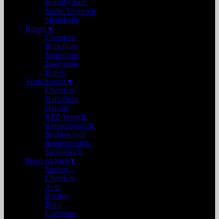
Heizöl-Chart
Städte Vergleich
Stromtarife
Reisen
▼
Übersicht
Billigflüge
Ferienhaus
Lastminute
Hotels
Versicherung
▼
Übersicht
Haftpflicht
Hausrat
KFZ-Versich.
Krankenversich.
Rechtsschutz
Rentenversich.
Sachversich.
Preisvergleich
▼
Suchen...
Übersicht
Auto
Bücher
Büro
Computer