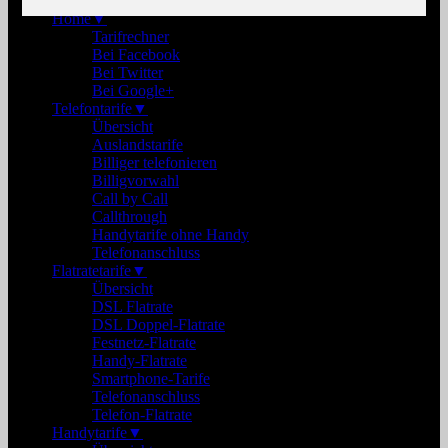
Home
▼
Tarifrechner
Bei Facebook
Bei Twitter
Bei Google+
Telefontarife
▼
Übersicht
Auslandstarife
Billiger telefonieren
Billigvorwahl
Call by Call
Callthrough
Handytarife ohne Handy
Telefonanschluss
Flatratetarife
▼
Übersicht
DSL Flatrate
DSL Doppel-Flatrate
Festnetz-Flatrate
Handy-Flatrate
Smartphone-Tarife
Telefonanschluss
Telefon-Flatrate
Handytarife
▼