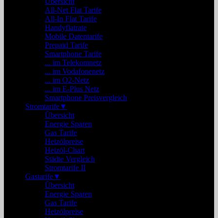
Übersicht
All-Net Flat Tarife
All-In Flat Tarife
Handyflatrate
Mobile Datentarife
Prepaid Tarife
Smartphone Tarife
... im Telekomnetz
... im Vodafonenetz
... im O2-Netz
... im E-Plus Netz
Smartphone Preisvergleich
Stromtarife
▼
Übersicht
Energie Sparen
Gas Tarife
Heizölpreise
Heizöl-Chart
Städte Vergleich
Stromtarife II
Gastarife
▼
Übersicht
Energie Sparen
Gas Tarife
Heizölpreise