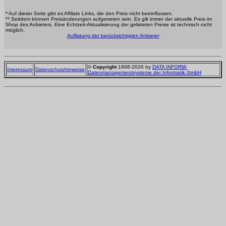
* Auf dieser Seite gibt es Affilate Links, die den Preis nicht beeinflussen.
** Seitdem können Preisänderungen aufgetreten sein. Es gilt immer der aktuelle Preis im
Shop des Anbieters. Eine Echtzeit-Aktualisierung der gelisteten Preise ist technisch nicht
möglich.
Auflistung der berücksichtigten Anbieter
©
Copyright
1998-2026 by
DATA INFORM-
Impressum
Datenschutzhinweise
Datenmanagementsysteme der Informatik GmbH