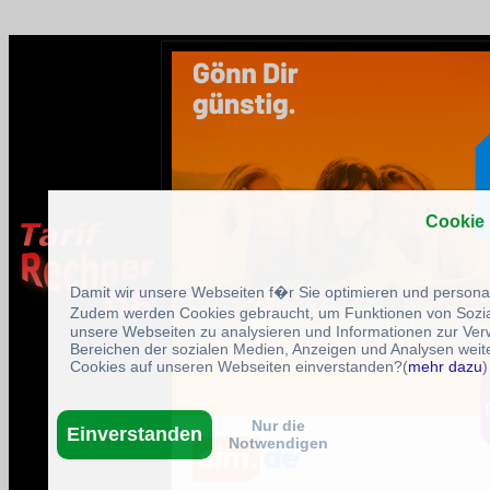
Cookie
Damit wir unsere Webseiten f�r Sie optimieren und person
Zudem werden Cookies gebraucht, um Funktionen von Sozial
unsere Webseiten zu analysieren und Informationen zur Ve
Bereichen der sozialen Medien, Anzeigen und Analysen weite
Cookies auf unseren Webseiten einverstanden?(
mehr dazu
)
Nur die
Einverstanden
Notwendigen