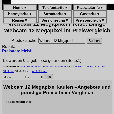
Home
▼
Telefontarife
▼
Flatratetarife
▼
Handytarife
▼
Stromtarife
▼
Gastarife
▼
Reisen
▼
Versicherung
▼
Preisvergleich
▼
Webcam 12 Megapixel Preise: Billige
Webcam 12 Megapixel im Preisvergleich
Produktsuche:
Rubrik:
Preisvergleich/
Es wurden 0 Ergebnisse gefunden (Seite:1):
Preisintervall:
0-50 Euro
50-100 Euro
100-150 Euro
150-200 Euro
200-300 Euro
300-
400 Euro
400-600 Euro
Ab 600 Euro
oder von:
€ bis:
€
Webcam 12 Megapixel kaufen --Angebote und
günstige Preise beim Vergleich
(Preise aufsteigend)