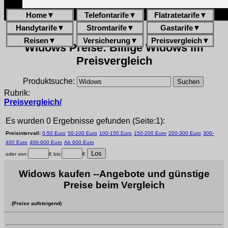
Home
▼
Telefontarife
▼
Flatratetarife
▼
Handytarife
▼
Stromtarife
▼
Gastarife
▼
Reisen
▼
Versicherung
▼
Preisvergleich
▼
Widows Preise: Billige Widows im
Preisvergleich
Produktsuche:
Rubrik:
Preisvergleich/
Es wurden 0 Ergebnisse gefunden (Seite:1):
Preisintervall:
0-50 Euro
50-100 Euro
100-150 Euro
150-200 Euro
200-300 Euro
300-
400 Euro
400-600 Euro
Ab 600 Euro
oder von:
€ bis:
€
Widows kaufen --Angebote und günstige
Preise beim Vergleich
(Preise aufsteigend)