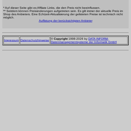
* Auf dieser Seite gibt es Affilate Links, die den Preis nicht beeinflussen.
** Seitdem können Preisänderungen aufgetreten sein. Es gilt immer der aktuelle Preis im
Shop des Anbieters. Eine Echtzeit-Aktualisierung der gelisteten Preise ist technisch nicht
möglich.
Auflistung der berücksichtigten Anbieter
©
Copyright
1998-2026 by
DATA INFORM-
Impressum
Datenschutzhinweise
Datenmanagementsysteme der Informatik GmbH