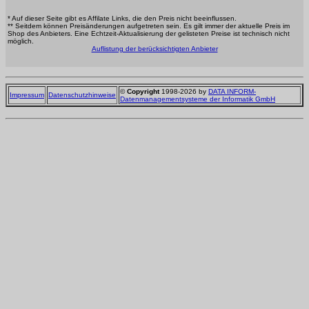
* Auf dieser Seite gibt es Affilate Links, die den Preis nicht beeinflussen.
** Seitdem können Preisänderungen aufgetreten sein. Es gilt immer der aktuelle Preis im
Shop des Anbieters. Eine Echtzeit-Aktualisierung der gelisteten Preise ist technisch nicht
möglich.
Auflistung der berücksichtigten Anbieter
©
Copyright
1998-2026 by
DATA INFORM-
Impressum
Datenschutzhinweise
Datenmanagementsysteme der Informatik GmbH