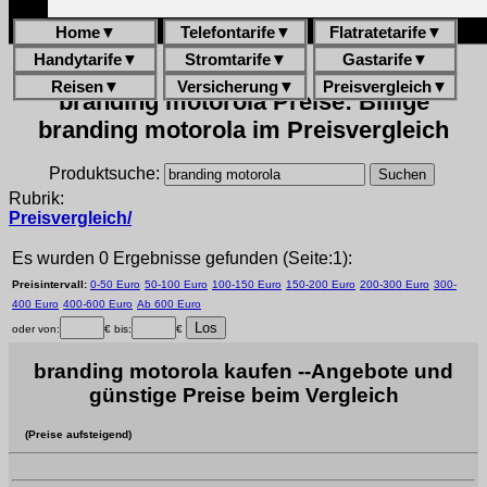
Home
▼
Telefontarife
▼
Flatratetarife
▼
Handytarife
▼
Stromtarife
▼
Gastarife
▼
Reisen
▼
Versicherung
▼
Preisvergleich
▼
branding motorola Preise: Billige
branding motorola im Preisvergleich
Produktsuche:
Rubrik:
Preisvergleich/
Es wurden 0 Ergebnisse gefunden (Seite:1):
Preisintervall:
0-50 Euro
50-100 Euro
100-150 Euro
150-200 Euro
200-300 Euro
300-
400 Euro
400-600 Euro
Ab 600 Euro
oder von:
€ bis:
€
branding motorola kaufen --Angebote und
günstige Preise beim Vergleich
(Preise aufsteigend)