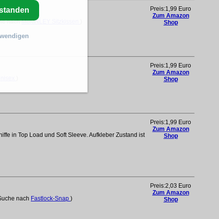
Preis:1,99 Euro
rstanden
Zum Amazon
che nach
McKINLEY Sitzkissen
)
Shop
twendigen
Preis:1,99 Euro
Zum Amazon
nisex
)
Shop
Preis:1,99 Euro
Zum Amazon
fe in Top Load und Soft Sleeve. Aufkleber Zustand ist
Shop
Preis:2,03 Euro
Zum Amazon
.(Suche nach
Fastlock-Snap
)
Shop