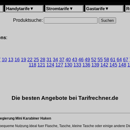
Handytarife
▼
Stromtarife
▼
Gastarife
▼
R
Produktsuche:
ons
:
7
10
13
16
19
22
25
28
31
34
37
40
43
46
49
52
55
58
61
64
67
118
121
124
127
130
133
136
139
142
145
148
1
Die besten Angebote bei Tarifrechner.de
egierung Mini Karabiner Haken
bequeme Nutzung.Ideal fuer Flasche, Tasche, kleine Tasche oder einige andere Di