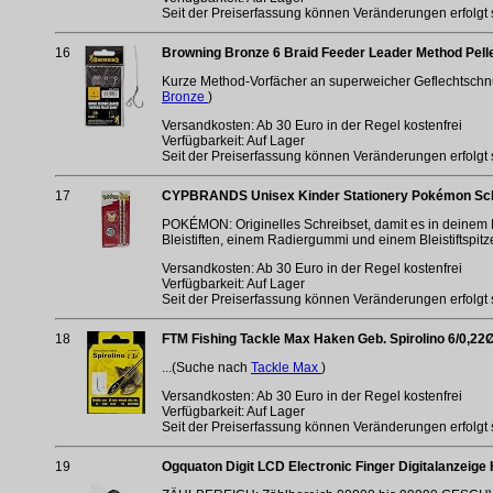
Seit der Preiserfassung können Veränderungen erfolgt 
16
Browning Bronze 6 Braid Feeder Leader Method Pell
Kurze Method-Vorfächer an superweicher Geflechtschnu
Bronze
)
Versandkosten: Ab 30 Euro in der Regel kostenfrei
Verfügbarkeit: Auf Lager
Seit der Preiserfassung können Veränderungen erfolgt 
17
CYPBRANDS Unisex Kinder Stationery Pokémon Schr
POKÉMON: Originelles Schreibset, damit es in deinem 
Bleistiften, einem Radiergummi und einem Bleistifts
Versandkosten: Ab 30 Euro in der Regel kostenfrei
Verfügbarkeit: Auf Lager
Seit der Preiserfassung können Veränderungen erfolgt 
18
FTM Fishing Tackle Max Haken Geb. Spirolino 6/0,22Ø
...(Suche nach
Tackle Max
)
Versandkosten: Ab 30 Euro in der Regel kostenfrei
Verfügbarkeit: Auf Lager
Seit der Preiserfassung können Veränderungen erfolgt 
19
Ogquaton Digit LCD Electronic Finger Digitalanzeige