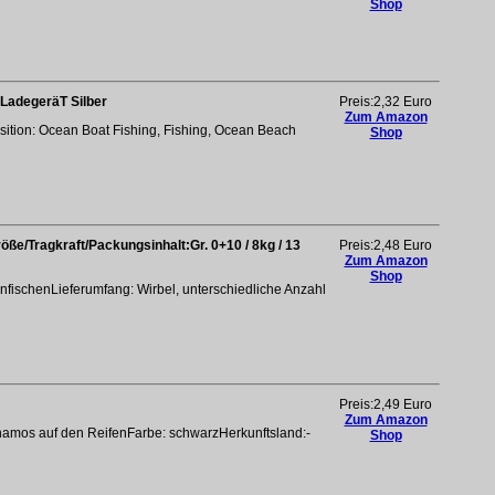
Shop
LadegeräT Silber
Preis:2,32 Euro
Zum Amazon
osition: Ocean Boat Fishing, Fishing, Ocean Beach
Shop
ße/Tragkraft/Packungsinhalt:Gr. 0+10 / 8kg / 13
Preis:2,48 Euro
Zum Amazon
Shop
fischenLieferumfang: Wirbel, unterschiedliche Anzahl
Preis:2,49 Euro
Zum Amazon
namos auf den ReifenFarbe: schwarzHerkunftsland:-
Shop