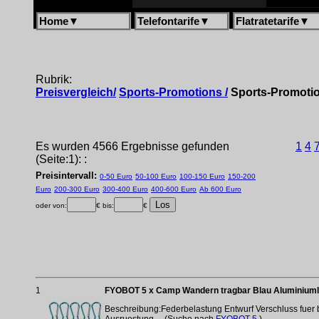
Home
▼
Telefontarife
▼
Flatratetarife
▼
Rubrik:
Preisvergleich/
Sports-Promotions /
Sports-Promoti
Es wurden 4566 Ergebnisse gefunden
1
4
(Seite:1): :
Preisintervall:
0-50 Euro
50-100 Euro
100-150 Euro
150-200
Euro
200-300 Euro
300-400 Euro
400-600 Euro
Ab 600 Euro
oder von:
€ bis:
€
1
FYOBOT 5 x Camp Wandern tragbar Blau Aluminiuml
Beschreibung:Federbelastung Entwurf Verschluss fuer 
Ausruestung. ...(Suche nach
FYOBOT 5
)