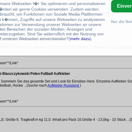
unsere Webseiten f�r Sie optimieren und personalisieren
Einve
rden wir gerne Cookies verwenden. Zudem werden
bmessungen (L x B x H): 11.5 x 11.5 x 11.5 ZmHerkunftsland:- Deutschland ...(Su
braucht, um Funktionen von Soziale Media Plattformen
u k�nnen, Zugriffe auf unsere Webseiten zu analysieren
Nur die No
ationen zur Verwendung unserer Webseiten an unsere
sein**/Link*
 den Bereichen der sozialen Medien, Anzeigen und
eiterzugeben. Sind Sie widerruflich mit der Nutzung von
f unseren Webseiten einverstanden?(
mehr dazu
)
8175226 Befestigungsbolzen, Schwarz, Einheitsgröße
BR-M785Es ist aus starkem MaterialLeicht zu reinigen ...(Suche nach
Shimano U
sein**/Link*
b Blaszczykowski Polen Fußball Aufkleber
Sammeln Sie das gesamte Set und Look für Einsätze Here. Einzelne Aufkleber Schif
ketball, Hocke ...(Suche nach
Aufkleber Russland
)
sein**/Link*
Größe 6. Tragkraft in kg 11,0. Inhalt pro Pack 10.Größe 4 - 13,0kg - 10 Stück ..