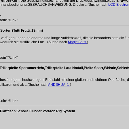
DIGKEIT: Die Geschwindigkeit hängt von der Druckgeschwindigkeit ab.EINFACH
 Einhandbedienung.GEBRAUCHSANWEISUNG: Drücke ...(Suche nach
LCD Electro
n
sein**/Link*
orten (Tutti Frutti, 18mm)
ügen über eine enorme und lange Auftriebskraft, die sie besonders attraktiv f
 wodurch sie zusätzliche Loc ...(Suche nach
Magic Baits
)
sein**/Link*
illerpfeife Sportunterricht,Trillerpfeife Laut Notfall,Pfeife Sport,Whistle,Schie
eständigem, hochwertigem Edelstahl mit einer glatten und schönen Oberfläche, die I
ellbaren und ab ...(Suche nach
ANDSHUAI 1
)
sein**/Link*
 Plattfisch Scholle Flunder Vorfach Rig System