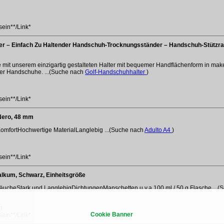
sein**/Link*
er – Einfach Zu Haltender Handschuh-Trocknungsständer – Handschuh-Stützra
mit unserem einzigartig gestalteten Halter mit bequemer Handflächenform in makell
rer Handschuhe. ...(Suche nach
Golf-Handschuhhalter
)
sein**/Link*
Nero, 48 mm
KomfortHochwertige MaterialLanglebig ...(Suche nach
Adulto A4
)
sein**/Link*
lkum, Schwarz, Einheitsgröße
ucheStark und LanglebigDichtungenManschetten u.v.a.100 ml / 50 g Flasche ...
n
Cookie Banner
sein**/Link*