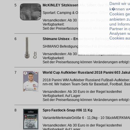
Damit wir 
5
McKINLEY Sitzkissen Alu, Silber, One Size
k�nnen w�
Sportart: Camping & OutdoorFarbe: SilberVerpackungsa
Cookies ge
anbieten z
Versandkosten: Ab 30 Euro in der Regel kostenfrei
und Inform
Verfügbarkeit:
Seit der Preiserfassung können Veränderungen erfolgt 
Partner in
Analysen w
Cookies au
6
Shimano Unisex – Erwachsene Befestigungsbolzen-0
SHIMANO Befestigungsbolzen Für BremsbelägeStückfür 
Versandkosten: Ab 30 Euro in der Regel kostenfrei
Verfügbarkeit:
Seit der Preiserfassung können Veränderungen erfolgt 
7
World Cup Aufkleber Russland 2018 Panini 603 Jaku
2018 Panini WM Aufkleber Russland Fußball-Aufkleber. 
nm-mt. Wir haben Team-Sets für Baseball, Football, Bas
Versandkosten: Ab 30 Euro in der Regel kostenfrei
Verfügbarkeit: Auf Lager
Seit der Preiserfassung können Veränderungen erfolgt 
8
Spro Fastlock-Snap #06 11 Kg
VarianteMerkmaleGröße 6 - 11,0kg - 10 StückMERKMALE: 
Versandkosten: Ab 30 Euro in der Regel kostenfrei
Verfügbarkeit: Auf Lager