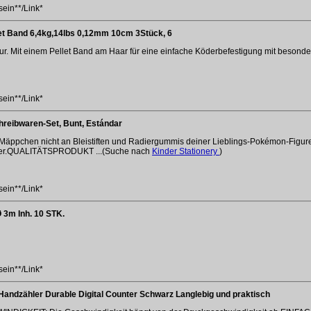
sein**/Link*
et Band 6,4kg,14lbs 0,12mm 10cm 3Stück, 6
r. Mit einem Pellet Band am Haar für eine einfache Köderbefestigung mit besond
sein**/Link*
eibwaren-Set, Bunt, Estándar
Mäppchen nicht an Bleistiften und Radiergummis deiner Lieblings-Pokémon-Figuren
pitzer.QUALITÄTSPRODUKT ...(Suche nach
Kinder Stationery
)
sein**/Link*
 3m Inh. 10 STK.
sein**/Link*
 Handzähler Durable Digital Counter Schwarz Langlebig und praktisch