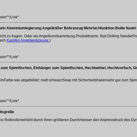
sein**/Link*
n Aluminiumlegierung AngelköDer Bohranzug Mehrfachfunktion Boilie Nadel 
leicht zu tragen. Oder als Angelkunstsammlung.Produktname: Bait Drilling NeedleP
nach
Karpfen Angelwerkzeuge
)
sein**/Link*
zum Spinnfischen, Einhänger zum Spinnfischen, Hechtwirbel, Hechtvorfach, Grö
Farbe wie abgebildet: matt schwarzSnap mit Sicherheitshakensehr gut zum Spinn
sein**/Link*
itsgröße
amo-Reibrollenerhöht durch Ihren größeren Durchmesser den Anpressdruck des Dy