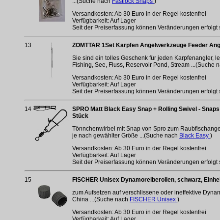
...(Suche nach
Fastlock Snaps
)
Versandkosten: Ab 30 Euro in der Regel kostenfrei
Verfügbarkeit: Auf Lager
Seit der Preiserfassung können Veränderungen erfolgt 
13
ZOMTTAR 1Set Karpfen Angelwerkzeuge Feeder Angel
Sie sind ein tolles Geschenk für jeden Karpfenangler, 
Fishing, See, Fluss, Reservoir Pond, Stream ...(Suche 
Versandkosten: Ab 30 Euro in der Regel kostenfrei
Verfügbarkeit: Auf Lager
Seit der Preiserfassung können Veränderungen erfolgt 
14
SPRO Matt Black Easy Snap + Rolling Swivel - Snaps 
Stück
Tönnchenwirbel mit Snap von Spro zum Raubfischangeln
je nach gewählter Größe ...(Suche nach
Black Easy
)
Versandkosten: Ab 30 Euro in der Regel kostenfrei
Verfügbarkeit: Auf Lager
Seit der Preiserfassung können Veränderungen erfolgt 
15
FISCHER Unisex Dynamoreiberollen, schwarz, Einhe
zum Aufsetzen auf verschlissene oder ineffektive Dyn
China ...(Suche nach
FISCHER Unisex
)
Versandkosten: Ab 30 Euro in der Regel kostenfrei
Verfügbarkeit: Auf Lager