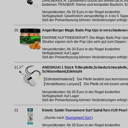
ZÄHLBEREICH: Zählbereich 00000 bis 99999.GESCHWIN
bedienen.TRAGBAR: Kleine und kompakte Bauform,
Versandkosten: Ab 30 Euro in der Regel kostenfrei
Verfügbarkeit: Gewöhnlich versandfertig in 4 bis 5 Tage
Seit der Preiserfassung können Veränderungen erfolgt 
20
Angel-Berger Magic Baits Pop Ups in verschiedenen S
ENORME AUFTRIEBSKRAFT: Die Magic Baits Pop Ups verf
Struktur eignen sich die Pop Ups sehr gut zum Dippen,
Versandkosten: Ab 30 Euro in der Regel kostenfrei
Verfügbarkeit: Auf Lager
Seit der Preiserfassung können Veränderungen erfolgt 
21
ANDSHUAI 1 Stück Trillerpfeife,Schiedsrichterpfeife,Tr
Schlüsselband,Edelstahl
【Edelstahlmaterial】 Die Pfeife besteht aus korrosionsb
【Verstellbares Lanyard】 Die Pfeife ist mit einem verst
Versandkosten: Ab 30 Euro in der Regel kostenfrei
Verfügbarkeit: Auf Lager
Seit der Preiserfassung können Veränderungen erfolgt 
22
Kinetic Sabiki Tournament Surf Spin&Turn #1/0 Pearl
...(Suche nach
Tournament Surf
)
Versandkosten: Ab 30 Euro in der Regel kostenfrei