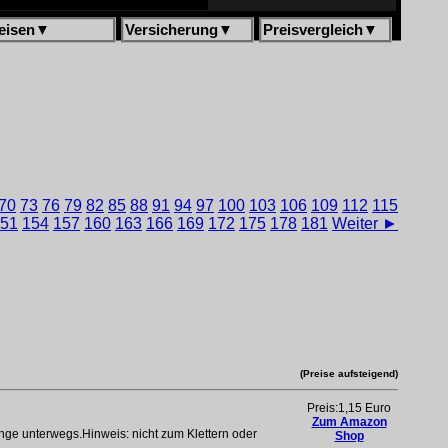
eisen
▼
Versicherung
▼
Preisvergleich
▼
70
73
76
79
82
85
88
91
94
97
100
103
106
109
112
115
51
154
157
160
163
166
169
172
175
178
181
Weiter ►
(Preise aufsteigend)
Preis:1,15 Euro
Zum Amazon
nge unterwegs.Hinweis: nicht zum Klettern oder
Shop