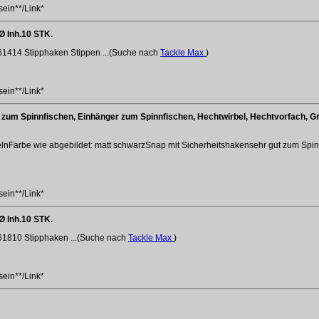
sein**/Link*
Ø Inh.10 STK.
414 Stipphaken Stippen ...(Suche nach
Tackle Max
)
sein**/Link*
zum Spinnfischen, Einhänger zum Spinnfischen, Hechtwirbel, Hechtvorfach, Grö
Farbe wie abgebildet: matt schwarzSnap mit Sicherheitshakensehr gut zum Spinn
sein**/Link*
Ø Inh.10 STK.
1810 Stipphaken ...(Suche nach
Tackle Max
)
sein**/Link*