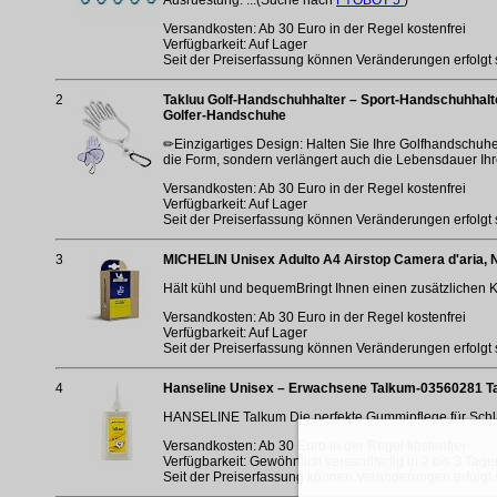
Versandkosten: Ab 30 Euro in der Regel kostenfrei
Verfügbarkeit: Auf Lager
Seit der Preiserfassung können Veränderungen erfolgt 
2
Takluu Golf-Handschuhhalter – Sport-Handschuhhalt
Golfer-Handschuhe
✏Einzigartiges Design: Halten Sie Ihre Golfhandschuhe 
die Form, sondern verlängert auch die Lebensdauer Ih
Versandkosten: Ab 30 Euro in der Regel kostenfrei
Verfügbarkeit: Auf Lager
Seit der Preiserfassung können Veränderungen erfolgt 
3
MICHELIN Unisex Adulto A4 Airstop Camera d'aria, 
Hält kühl und bequemBringt Ihnen einen zusätzlichen 
Versandkosten: Ab 30 Euro in der Regel kostenfrei
Verfügbarkeit: Auf Lager
Seit der Preiserfassung können Veränderungen erfolgt 
4
Hanseline Unisex – Erwachsene Talkum-03560281 Ta
HANSELINE Talkum Die perfekte Gummipflege für Schlä
Versandkosten: Ab 30 Euro in der Regel kostenfrei
Verfügbarkeit: Gewöhnlich versandfertig in 2 bis 3 Tage
Seit der Preiserfassung können Veränderungen erfolgt 