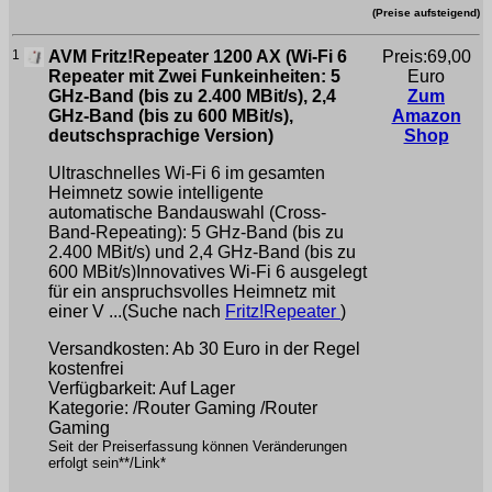
(Preise aufsteigend)
1
AVM Fritz!Repeater 1200 AX (Wi-Fi 6
Preis:69,00
Repeater mit Zwei Funkeinheiten: 5
Euro
GHz-Band (bis zu 2.400 MBit/s), 2,4
Zum
GHz-Band (bis zu 600 MBit/s),
Amazon
deutschsprachige Version)
Shop
Ultraschnelles Wi-Fi 6 im gesamten
Heimnetz sowie intelligente
automatische Bandauswahl (Cross-
Band-Repeating): 5 GHz-Band (bis zu
2.400 MBit/s) und 2,4 GHz-Band (bis zu
600 MBit/s)Innovatives Wi-Fi 6 ausgelegt
für ein anspruchsvolles Heimnetz mit
einer V ...(Suche nach
Fritz!Repeater
)
Versandkosten: Ab 30 Euro in der Regel
kostenfrei
Verfügbarkeit: Auf Lager
Kategorie: /Router Gaming /Router
Gaming
Seit der Preiserfassung können Veränderungen
erfolgt sein**/Link*