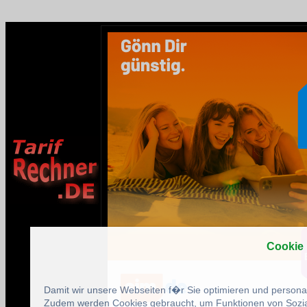
Cookie
Damit wir unsere Webseiten f�r Sie optimieren und person
Zudem werden Cookies gebraucht, um Funktionen von Sozial