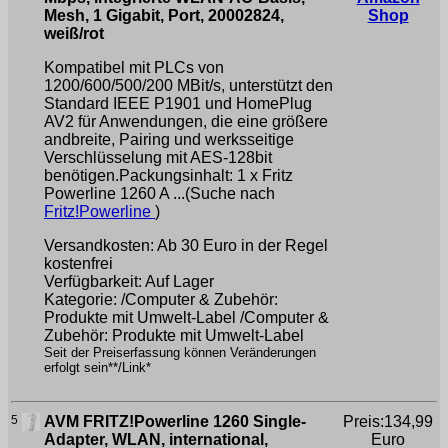
Mesh, 1 Gigabit, Port, 20002824,
Shop
weiß/rot
Kompatibel mit PLCs von
1200/600/500/200 MBit/s, unterstützt den
Standard IEEE P1901 und HomePlug
AV2 für Anwendungen, die eine größere
andbreite, Pairing und werksseitige
Verschlüsselung mit AES-128bit
benötigen.Packungsinhalt: 1 x Fritz
Powerline 1260 A ...(Suche nach
Fritz!Powerline
)
Versandkosten: Ab 30 Euro in der Regel
kostenfrei
Verfügbarkeit: Auf Lager
Kategorie: /Computer & Zubehör:
Produkte mit Umwelt-Label /Computer &
Zubehör: Produkte mit Umwelt-Label
Seit der Preiserfassung können Veränderungen
erfolgt sein**/Link*
5
AVM FRITZ!Powerline 1260 Single-
Preis:134,99
Adapter, WLAN, international,
Euro