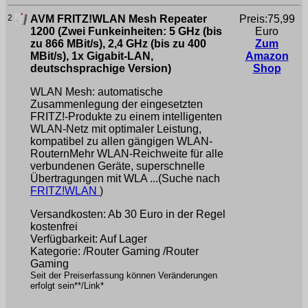
2
AVM FRITZ!WLAN Mesh Repeater
Preis:75,99
1200 (Zwei Funkeinheiten: 5 GHz (bis
Euro
zu 866 MBit/s), 2,4 GHz (bis zu 400
Zum
MBit/s), 1x Gigabit-LAN,
Amazon
deutschsprachige Version)
Shop
WLAN Mesh: automatische
Zusammenlegung der eingesetzten
FRITZ!-Produkte zu einem intelligenten
WLAN-Netz mit optimaler Leistung,
kompatibel zu allen gängigen WLAN-
RouternMehr WLAN-Reichweite für alle
verbundenen Geräte, superschnelle
Übertragungen mit WLA ...(Suche nach
FRITZ!WLAN
)
Versandkosten: Ab 30 Euro in der Regel
kostenfrei
Verfügbarkeit: Auf Lager
Kategorie: /Router Gaming /Router
Gaming
Seit der Preiserfassung können Veränderungen
erfolgt sein**/Link*