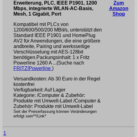
Erweiterung, PLC, IEEE P1901, 1200
Zum
Mbps, integrierte WLAN-AC-Basis,
Amazon
Mesh, 1 Gigabit, Port
Shop
Kompatibel mit PLCs von
1200/600/500/200 MBit/s, unterstützt den
Standard IEEE P1901 und HomePlug
AV2 für Anwendungen, die eine größere
andbreite, Pairing und werksseitige
Verschlüsselung mit AES-128bit
benötigen.Packungsinhalt: 1 x Fritz
Powerline 1260 A ...(Suche nach
FRITZ!Powerline
)
Versandkosten: Ab 30 Euro in der Regel
kostenfrei
Verfügbarkeit: Auf Lager
Kategorie: /Computer & Zubehör:
Produkte mit Umwelt-Label /Computer &
Zubehör: Produkte mit Umwelt-Label
Seit der Preiserfassung können Veränderungen
erfolgt sein**/Link*
1