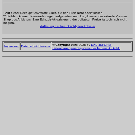
* Auf dieser Seite gibt es Affilate Links, die den Preis nicht beeinflussen.
** Seitdem können Preisänderungen aufgetreten sein. Es gilt immer der aktuelle Preis im
Shop des Anbieters. Eine Echtzeit-Aktualisierung der gelisteten Preise ist technisch nicht
möglich.
Auflistung der berücksichtigten Anbieter
©
Copyright
1998-2026 by
DATA INFORM-
Impressum
Datenschutzhinweise
Datenmanagementsysteme der Informatik GmbH