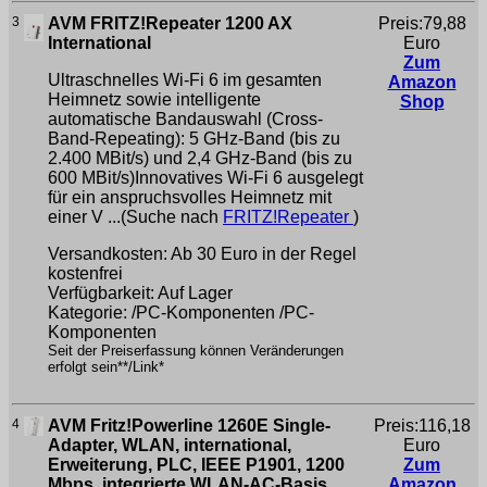
3
AVM FRITZ!Repeater 1200 AX
Preis:79,88
International
Euro
Zum
Ultraschnelles Wi-Fi 6 im gesamten
Amazon
Heimnetz sowie intelligente
Shop
automatische Bandauswahl (Cross-
Band-Repeating): 5 GHz-Band (bis zu
2.400 MBit/s) und 2,4 GHz-Band (bis zu
600 MBit/s)Innovatives Wi-Fi 6 ausgelegt
für ein anspruchsvolles Heimnetz mit
einer V ...(Suche nach
FRITZ!Repeater
)
Versandkosten: Ab 30 Euro in der Regel
kostenfrei
Verfügbarkeit: Auf Lager
Kategorie: /PC-Komponenten /PC-
Komponenten
Seit der Preiserfassung können Veränderungen
erfolgt sein**/Link*
4
AVM Fritz!Powerline 1260E Single-
Preis:116,18
Adapter, WLAN, international,
Euro
Erweiterung, PLC, IEEE P1901, 1200
Zum
Mbps, integrierte WLAN-AC-Basis,
Amazon