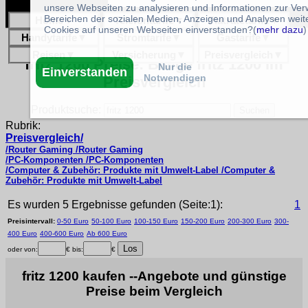
unsere Webseiten zu analysieren und Informationen zur Ve
Bereichen der sozialen Medien, Anzeigen und Analysen weite
Home
▼
Telefontarife
▼
Flatratetarife
▼
Cookies auf unseren Webseiten einverstanden?(
mehr dazu
)
Handytarife
▼
Stromtarife
▼
Gastarife
▼
Reisen
▼
Versicherung
▼
Preisvergleich
▼
fritz 1200 Preise: Billige fritz 1200 im
Nur die
Einverstanden
Notwendigen
Preisvergleich
Produktsuche:
Rubrik:
Preisvergleich/
/Router Gaming /Router Gaming
/PC-Komponenten /PC-Komponenten
/Computer & Zubehör: Produkte mit Umwelt-Label /Computer &
Zubehör: Produkte mit Umwelt-Label
Es wurden 5 Ergebnisse gefunden (Seite:1):
1
Preisintervall:
0-50 Euro
50-100 Euro
100-150 Euro
150-200 Euro
200-300 Euro
300-
400 Euro
400-600 Euro
Ab 600 Euro
oder von:
€ bis:
€
fritz 1200 kaufen --Angebote und günstige
Preise beim Vergleich