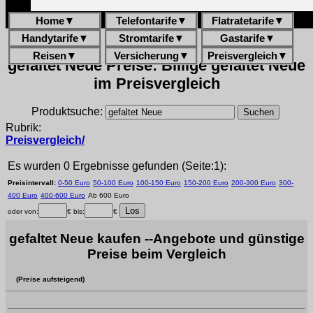
Home
▼
Telefontarife
▼
Flatratetarife
▼
Handytarife
▼
Stromtarife
▼
Gastarife
▼
Reisen
▼
Versicherung
▼
Preisvergleich
▼
gefaltet Neue Preise: Billige gefaltet Neue
im Preisvergleich
Produktsuche:
Rubrik:
Preisvergleich/
Es wurden 0 Ergebnisse gefunden (Seite:1):
Preisintervall:
0-50 Euro
50-100 Euro
100-150 Euro
150-200 Euro
200-300 Euro
300-
400 Euro
400-600 Euro
Ab 600 Euro
oder von:
€ bis:
€
gefaltet Neue kaufen --Angebote und günstige
Preise beim Vergleich
(Preise aufsteigend)