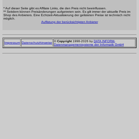
* Auf dieser Seite gibt es Affilate Links, die den Preis nicht beeinflussen.
** Seitdem können Preisänderungen aufgetreten sein. Es gilt immer der aktuelle Preis im
Shop des Anbieters. Eine Echtzeit-Aktualisierung der gelisteten Preise ist technisch nicht
möglich.
Auflistung der berücksichtigten Anbieter
©
Copyright
1998-2026 by
DATA INFORM-
Impressum
Datenschutzhinweise
Datenmanagementsysteme der Informatik GmbH