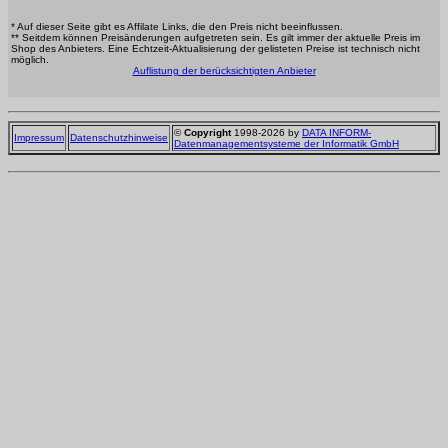
* Auf dieser Seite gibt es Affilate Links, die den Preis nicht beeinflussen.
** Seitdem können Preisänderungen aufgetreten sein. Es gilt immer der aktuelle Preis im
Shop des Anbieters. Eine Echtzeit-Aktualisierung der gelisteten Preise ist technisch nicht
möglich.
Auflistung der berücksichtigten Anbieter
©
Copyright
1998-2026 by
DATA INFORM-
Impressum
Datenschutzhinweise
Datenmanagementsysteme der Informatik GmbH