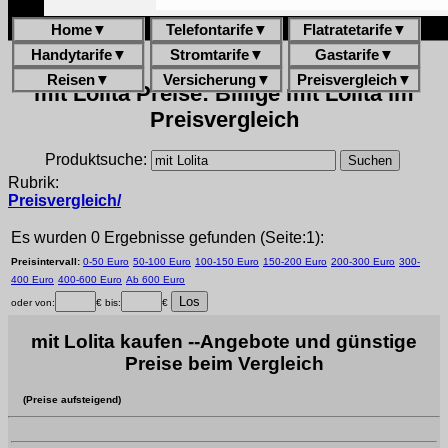
Home
▼
Telefontarife
▼
Flatratetarife
▼
Handytarife
▼
Stromtarife
▼
Gastarife
▼
Reisen
▼
Versicherung
▼
Preisvergleich
▼
mit Lolita Preise: Billige mit Lolita im
Preisvergleich
Produktsuche:
Rubrik:
Preisvergleich/
Es wurden 0 Ergebnisse gefunden (Seite:1):
Preisintervall:
0-50 Euro
50-100 Euro
100-150 Euro
150-200 Euro
200-300 Euro
300-
400 Euro
400-600 Euro
Ab 600 Euro
oder von:
€ bis:
€
mit Lolita kaufen --Angebote und günstige
Preise beim Vergleich
(Preise aufsteigend)