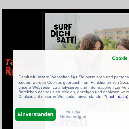
Cookie
Damit wir unsere Webseiten f�r Sie optimieren und person
Zudem werden Cookies gebraucht, um Funktionen von Sozial
unsere Webseiten zu analysieren und Informationen zur Ve
Bereichen der sozialen Medien, Anzeigen und Analysen weite
Cookies auf unseren Webseiten einverstanden?(
mehr dazu
)
Nur die
Einverstanden
Notwendigen