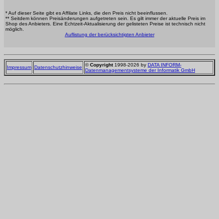
* Auf dieser Seite gibt es Affilate Links, die den Preis nicht beeinflussen.
** Seitdem können Preisänderungen aufgetreten sein. Es gilt immer der aktuelle Preis im
Shop des Anbieters. Eine Echtzeit-Aktualisierung der gelisteten Preise ist technisch nicht
möglich.
Auflistung der berücksichtigten Anbieter
©
Copyright
1998-2026 by
DATA INFORM-
Impressum
Datenschutzhinweise
Datenmanagementsysteme der Informatik GmbH