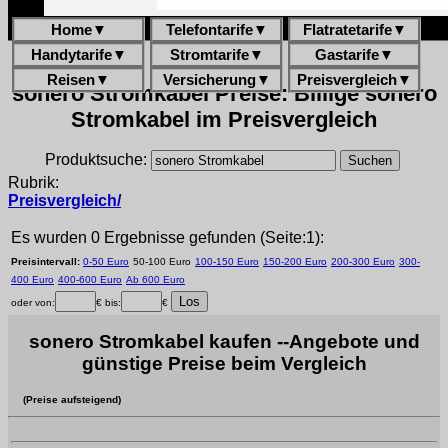
Home
▼
Telefontarife
▼
Flatratetarife
▼
Handytarife
▼
Stromtarife
▼
Gastarife
▼
Reisen
▼
Versicherung
▼
Preisvergleich
▼
sonero Stromkabel Preise: Billige sonero
Stromkabel im Preisvergleich
Produktsuche:
Rubrik:
Preisvergleich/
Es wurden 0 Ergebnisse gefunden (Seite:1):
Preisintervall:
0-50 Euro
50-100 Euro
100-150 Euro
150-200 Euro
200-300 Euro
300-
400 Euro
400-600 Euro
Ab 600 Euro
oder von:
€ bis:
€
sonero Stromkabel kaufen --Angebote und
günstige Preise beim Vergleich
(Preise aufsteigend)