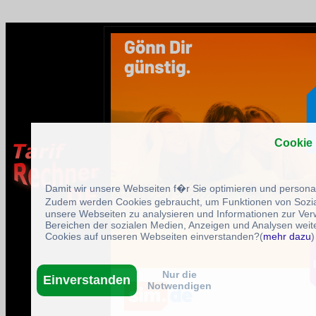
Cookie
Damit wir unsere Webseiten f�r Sie optimieren und person
Zudem werden Cookies gebraucht, um Funktionen von Sozial
unsere Webseiten zu analysieren und Informationen zur Ve
Bereichen der sozialen Medien, Anzeigen und Analysen weite
Cookies auf unseren Webseiten einverstanden?(
mehr dazu
)
Nur die
Einverstanden
Notwendigen