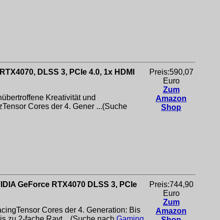
TX4070, DLSS 3, PCIe 4.0, 1x HDMI
Preis:590,07
Euro
Zum
bertroffene Kreativität und
Amazon
zTensor Cores der 4. Gener ...(Suche
Shop
IDIA GeForce RTX4070 DLSS 3, PCIe
Preis:744,90
Euro
Zum
cingTensor Cores der 4. Generation: Bis
Amazon
s zu 2-fache Rayt ...(Suche nach
Gaming
Shop