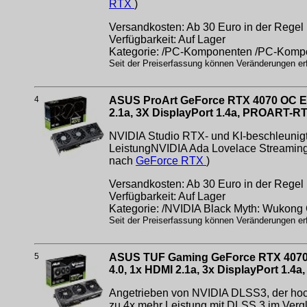
RTX
)
Versandkosten: Ab 30 Euro in der Regel 
Verfügbarkeit: Auf Lager
Kategorie: /PC-Komponenten /PC-Komp
Seit der Preiserfassung können Veränderungen erfo
4
ASUS ProArt GeForce RTX 4070 OC Ed
2.1a, 3X DisplayPort 1.4a, PROART-
NVIDIA Studio RTX- und KI-beschleunigte 
LeistungNVIDIA Ada Lovelace Streaming M
nach
GeForce RTX
)
Versandkosten: Ab 30 Euro in der Regel 
Verfügbarkeit: Auf Lager
Kategorie: /NVIDIA Black Myth: Wukon
Seit der Preiserfassung können Veränderungen erfo
5
ASUS TUF Gaming GeForce RTX 4070 
4.0, 1x HDMI 2.1a, 3x DisplayPort 1
Angetrieben von NVIDIA DLSS3, der hoch
zu 4x mehr Leistung mit DLSS 3 im Verg