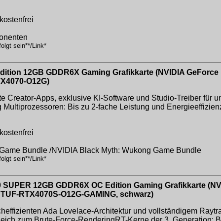
kostenfrei
onenten
lgt sein**/Link*
ition 12GB GDDR6X Gaming Grafikkarte (NVIDIA GeForce R
RTX4070-O12G)
Creator-Apps, exklusive KI-Software und Studio-Treiber für unü
ultiprozessoren: Bis zu 2-fache Leistung und Energieeffizien
kostenfrei
g Game Bundle /NVIDIA Black Myth: Wukong Game Bundle
lgt sein**/Link*
SUPER 12GB GDDR6X OC Edition Gaming Grafikkarte (NV
.4a, TUF-RTX4070S-O12G-GAMING, schwarz)
effizienten Ada Lovelace-Architektur und vollständigem Raytra
leich zum Brute-Force-RenderingRT-Kerne der 3. Generation: Bi