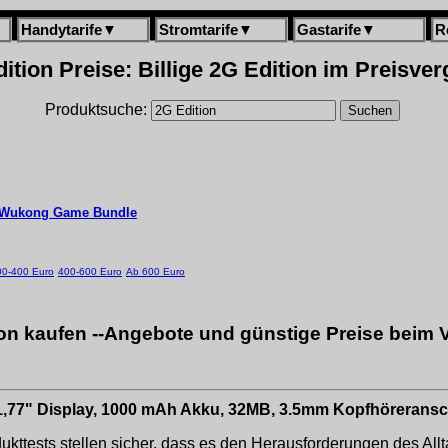
Handytarife
▼
Stromtarife
▼
Gastarife
▼
R
ition Preise: Billige 2G Edition im Preisver
Produktsuche:
: Wukong Game Bundle
00-400 Euro
400-600 Euro
Ab 600 Euro
on kaufen --Angebote und günstige Preise beim 
 1,77" Display, 1000 mAh Akku, 32MB, 3.5mm Kopfhöreransc
dukttests stellen sicher, dass es den Herausforderungen des Al