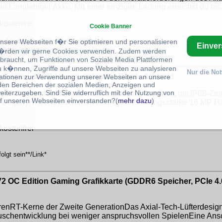
t.Langlebiger Akku. Mit einer einzigen Ladung erreichst du bis
kostenfrei
Cookie Banner
n /Verkaufen Sie Ihr Mobiltelefon
unsere Webseiten f�r Sie optimieren und personalisieren
Einve
lgt sein**/Link*
rden wir gerne Cookies verwenden. Zudem werden
braucht, um Funktionen von Soziale Media Plattformen
u k�nnen, Zugriffe auf unsere Webseiten zu analysieren
Nur die No
 Edition 32GB Handy, schwarz, Black, Android
ationen zur Verwendung unserer Webseiten an unsere
 den Bereichen der sozialen Medien, Anzeigen und
eiterzugeben. Sind Sie widerruflich mit der Nutzung von
HD-Display und 9,7 mm schlankRobust, handlich, mit IP68-Zert
f unseren Webseiten einverstanden?(
mehr dazu
)
es Display, mit Handschuhen bedienbarLeistungsstarke 16 MP H
kostenfrei
lgt sein**/Link*
C Edition Gaming Grafikkarte (GDDR6 Speicher, PCIe 4.0, 
enRT-Kerne der Zweite GenerationDas Axial-Tech-Lüfterdesign 
räuschentwicklung bei weniger anspruchsvollen SpielenEine An