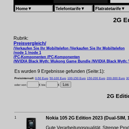
Home
▼
Telefontarife
▼
Flatratetarife
▼
2G Ed
Rubrik:
Preisvergleich/
/Verkaufen Sie Ihr Mobiltelefon /Verkaufen Sie Ihr Mobiltelefon
/node 1 /node 1
/PC-Komponenten /PC-Komponenten
/NVIDIA Black Myth: Wukong Game Bundle /NVIDIA Black Myth
Es wurden 9 Ergebnisse gefunden (Seite:1):
Preisintervall:
0-50 Euro
50-100 Euro
100-150 Euro
150-200 Euro
200-300 Euro
3
oder von:
€ bis:
€
2G Editi
1
Nokia 105 2G Edition 2023 (Dual-SIM,
Gute Verarbeitungsqualität. Strenge Pro