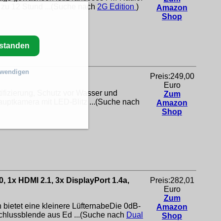
 zu 12 Stund ...(Suche nach
2G Edition
)
Amazon
Shop
rstanden
twendigen
Preis:249,00
Euro
ifizierung, Schutz vor Wasser und
Zum
auptkamera mit LED-Blitz ...(Suche nach
Amazon
Shop
1x HDMI 2.1, 3x DisplayPort 1.4a,
Preis:282,01
Euro
Zum
bietet eine kleinere LüfternabeDie 0dB-
Amazon
schlussblende aus Ed ...(Suche nach
Dual
Shop