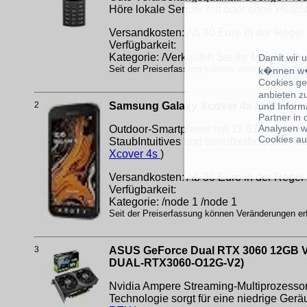
Höre lokale Sender mit oder ohne Headse
Versandkosten: Ab 30 Euro in der Regel 
Verfügbarkeit:
Kategorie: /Verkaufen Sie Ihr Mobiltelefo
Damit wir 
Seit der Preiserfassung können Veränderungen erfo
k�nnen w�
Cookies ge
anbieten z
2
Samsung Galaxy Xcover 4s Enterprise
und Inform
Partner in
Analysen w
Outdoor-Smartphone mit 12,67 cm/5 Zoll 
Cookies au
StaubIntuitives und benutzerfreundlich
Xcover 4s
)
Versandkosten: Ab 30 Euro in der Regel 
Verfügbarkeit:
Kategorie: /node 1 /node 1
Seit der Preiserfassung können Veränderungen erfo
3
ASUS GeForce Dual RTX 3060 12GB V2 O
DUAL-RTX3060-O12G-V2)
Nvidia Ampere Streaming-Multiprozessor
Technologie sorgt für eine niedrige Ge