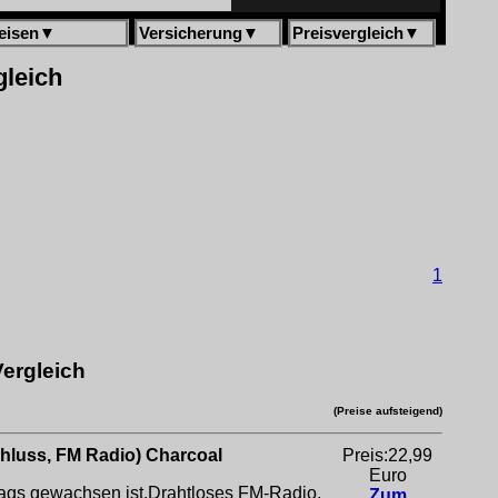
eisen
▼
Versicherung
▼
Preisvergleich
▼
gleich
1
Vergleich
(Preise aufsteigend)
hluss, FM Radio) Charcoal
Preis:22,99
Euro
ltags gewachsen ist.Drahtloses FM-Radio.
Zum