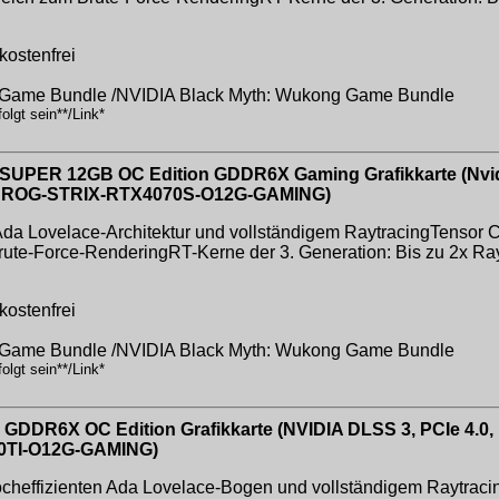
kostenfrei
g Game Bundle /NVIDIA Black Myth: Wukong Game Bundle
lgt sein**/Link*
UPER 12GB OC Edition GDDR6X Gaming Grafikkarte (Nvid
.4a, ROG-STRIX-RTX4070S-O12G-GAMING)
 Ada Lovelace-Architektur und vollständigem RaytracingTensor C
rute-Force-RenderingRT-Kerne der 3. Generation: Bis zu 2x Ray
kostenfrei
g Game Bundle /NVIDIA Black Myth: Wukong Game Bundle
lgt sein**/Link*
GDDR6X OC Edition Grafikkarte (NVIDIA DLSS 3, PCIe 4.0, 
70TI-O12G-GAMING)
effizienten Ada Lovelace-Bogen und vollständigem Raytracing