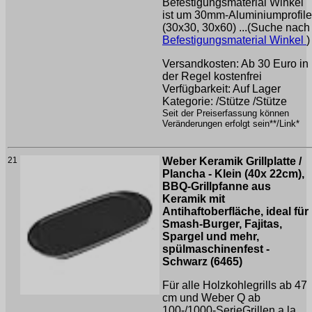
Befestigungsmaterial Winkel
ist um 30mm-Aluminiumprofile
(30x30, 30x60) ...(Suche nach
Befestigungsmaterial Winkel
)
Versandkosten: Ab 30 Euro in
der Regel kostenfrei
Verfügbarkeit: Auf Lager
Kategorie: /Stütze /Stütze
Seit der Preiserfassung können
Veränderungen erfolgt sein**/Link*
21
Weber Keramik Grillplatte /
Plancha - Klein (40x 22cm),
BBQ-Grillpfanne aus
Keramik mit
Antihaftoberfläche, ideal für
Smash-Burger, Fajitas,
Spargel und mehr,
spülmaschinenfest -
Schwarz (6465)
Für alle Holzkohlegrills ab 47
cm und Weber Q ab
100-/1000-SerieGrillen a la