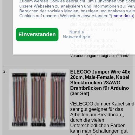
Zudem werden Cookies gebraucht, um Funktionen von Sozial
breadboard jum ...(Suche nac
unsere Webseiten zu analysieren und Informationen zur Ve
40x
)
Bereichen der sozialen Medien, Anzeigen und Analysen weite
Cookies auf unseren Webseiten einverstanden?(
mehr dazu
)
Versandkosten: Ab 30 Euro in
der Regel kostenfrei
Verfügbarkeit: Auf Lager
Nur die
Einverstanden
Kategorie: /
Notwendigen
Überbrückungskabel /
Überbrückungskabel
Seit der Preiserfassung können
Veränderungen erfolgt sein**/Link*
2
ELEGOO Jumper Wire 40x
20cm, Male-Female, Kabel
Steckbrücken 28AWG
Drahtbrücken für Arduino
(3er Set)
√ELEGOO Jumper Kabel sind
sehr gut geeignet für das
Arbeiten am Breadboard,
durch die vielen
Unterschiedlichen Farben
kann man Schaltungen gut