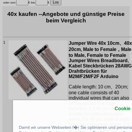
oder von:
€ bis:
€
40x kaufen --Angebote und günstige Preise
beim Vergleich
1
Jumper Wire 40x 10cm、40x
20cm, Male to Female，Male
to Male, Female to Female
Jumper Wires Breadboard,
Kabel Steckbrücken 28AWG
Drahtbrücken für
M2M/F2M/F2F Arduino
Cable length: 10 cm、20cm;
one cable consists of 40
individual wires that can also
be separated.Package
Cookie
includes: 2 x 40 pin male to
female breadboard jumper
wires, 2 x 40 pin male to male
breadboard jumper wires, 2 x
Damit wir unsere Webseiten f�r Sie optimieren und person
40 pin female to female