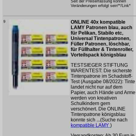
Seit der Preiserfassung können
Veränderungen erfolgt sein**/Link*
9
ONLINE 40x kompatible
LAMY Patronen blau, auch
für Pelikan, Stabilo etc,
Universal Tintenpatronen,
Füller Patronen, löschbar,
für Füllhalter & Tintenroller,
Vorteilspack königsblau
TESTSIEGER STIFTUNG
WARENTEST: Die sicherste
Tintenpatrone im Schadstoff-
Test (Ausgabe 08/2022): Tinte
landet nicht nur auf dem
Papier, auch Hände und Arme
werden von kreativen
Schulkindern gern
verschönert. Die ONLINE
Tintenpatrone königsblau
konnte sich ...(Suche nach
kompatible LAMY
)
Versandkosten: Ab 30 Euro in