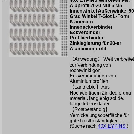
40X EYPINS Winkelwinkel,
Aluprofil 2020 Nut 6 M5
Innenwinkel Außenwinkel 90
Grad Winkel T-Slot L-Form
Klammern
Inneneckverbinder
Eckverbinder
Profilverbinder
Zinklegierung für 20-er
Aluminiumprofil
【Anwedung】 Weit verbreitet
zur Verbindung von
rechtwinkligen
Eckverbindungen von
Aluminiumprofilen.
【Langlebig】 Aus
Hochwertigem Zinklegierung
material, langlebig solide,
lange lebensdauer.
【Rostbeständig】
Vernickelungsoberfläche für
gute Rostbeständigkeit ...
(Suche nach
40X EYPINS
)