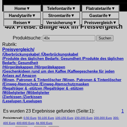
Home
▼
Telefontarife
▼
Flatratetarife
▼
Handytarife
▼
Stromtarife
▼
Gastarife
▼
Reisen
▼
Versicherung
▼
Preisvergleich
▼
40x Preise: Billige 40x im Preisvergleich
Produktsuche:
Rubrik:
Preisvergleich/
/Überbrückungskabel /Überbrückungskabel
/Produkte des täglichen Bedarfs: Gesundheit /Produkte des täglichen
Bedarfs: Gesundheit
/Hörgerätekappen /Hörgerätekappen
/Geschenkideen rund um den Kaffee /Kaffeegeschenke für jeden
Anlass auf Amazon
/Minen, Patronen & Tintenlöscher /Minen, Patronen & Tintenlöscher
/Einweg-Atemschutz /Einweg-Atemschutzmasken
/Regalträger & -stützen /Regalträger & -stützen
/Möbelgleiter /Möbelgleiter
/Zierkissen /Zierkissen
/Leselupen /Leselupen
Es wurden 23 Ergebnisse gefunden (Seite:1):
1
Preisintervall:
0-50 Euro
50-100 Euro
100-150 Euro
150-200 Euro
200-300 Euro
300-
400 Euro
400-600 Euro
Ab 600 Euro