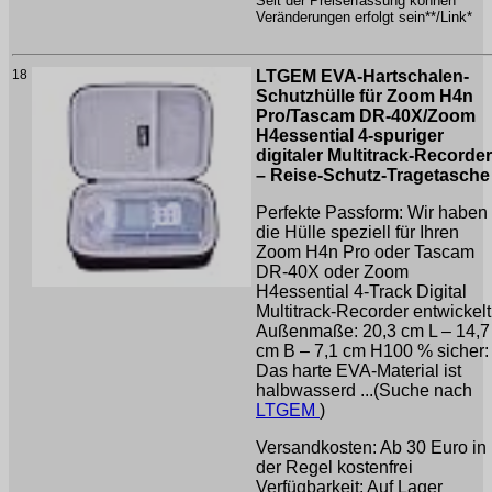
Seit der Preiserfassung können
Veränderungen erfolgt sein**/Link*
18
LTGEM EVA-Hartschalen-
Schutzhülle für Zoom H4n
Pro/Tascam DR-40X/Zoom
H4essential 4-spuriger
digitaler Multitrack-Recorder
– Reise-Schutz-Tragetasche
Perfekte Passform: Wir haben
die Hülle speziell für Ihren
Zoom H4n Pro oder Tascam
DR-40X oder Zoom
H4essential 4-Track Digital
Multitrack-Recorder entwickelt
Außenmaße: 20,3 cm L – 14,7
cm B – 7,1 cm H100 % sicher:
Das harte EVA-Material ist
halbwasserd ...(Suche nach
LTGEM
)
Versandkosten: Ab 30 Euro in
der Regel kostenfrei
Verfügbarkeit: Auf Lager