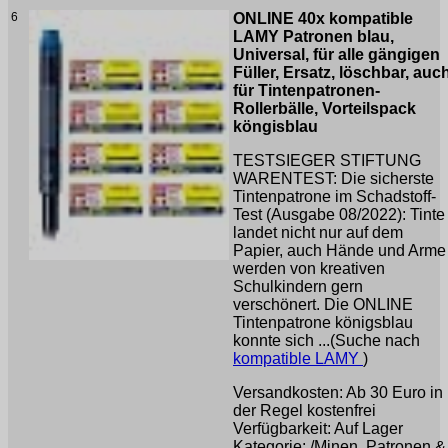
6
ONLINE 40x kompatible
LAMY Patronen blau,
Universal, für alle gängigen
Füller, Ersatz, löschbar, auc
für Tintenpatronen-
Rollerbälle, Vorteilspack
köngisblau
TESTSIEGER STIFTUNG
WARENTEST: Die sicherste
Tintenpatrone im Schadstoff-
Test (Ausgabe 08/2022): Tinte
landet nicht nur auf dem
Papier, auch Hände und Arme
werden von kreativen
Schulkindern gern
verschönert. Die ONLINE
Tintenpatrone königsblau
konnte sich ...(Suche nach
kompatible LAMY
)
Versandkosten: Ab 30 Euro in
der Regel kostenfrei
Verfügbarkeit: Auf Lager
Kategorie: /Minen, Patronen &