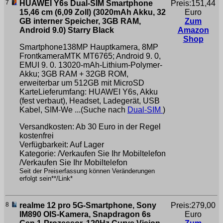
7
HUAWEI Y6s Dual-SIM Smartphone
Preis:151,44
15,46 cm (6,09 Zoll) (3020mAh Akku, 32
Euro
GB interner Speicher, 3GB RAM,
Zum
Android 9.0) Starry Black
Amazon
Shop
Smartphone138MP Hauptkamera, 8MP
FrontkameraMTK MT6765; Android 9. 0,
EMUI 9. 0. 13020-mAh-Lithium-Polymer-
Akku; 3GB RAM + 32GB ROM,
erweiterbar um 512GB mit MicroSD
KarteLieferumfang: HUAWEI Y6s, Akku
(fest verbaut), Headset, Ladegerät, USB
Kabel, SIM-We ...(Suche nach
Dual-SIM
)
Versandkosten: Ab 30 Euro in der Regel
kostenfrei
Verfügbarkeit: Auf Lager
Kategorie: /Verkaufen Sie Ihr Mobiltelefon
/Verkaufen Sie Ihr Mobiltelefon
Seit der Preiserfassung können Veränderungen
erfolgt sein**/Link*
8
realme 12 pro 5G-Smartphone, Sony
Preis:279,00
IM890 OIS-Kamera, Snapdragon 6s
Euro