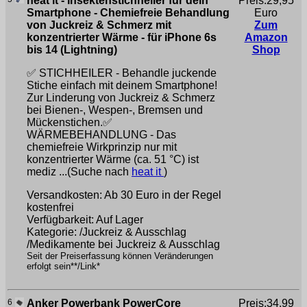
heat it - Insektenstichheiler für dein
Preis:29,95
Smartphone - Chemiefreie Behandlung
Euro
von Juckreiz & Schmerz mit
Zum
konzentrierter Wärme - für iPhone 6s
Amazon
bis 14 (Lightning)
Shop
✅ STICHHEILER - Behandle juckende
Stiche einfach mit deinem Smartphone!
Zur Linderung von Juckreiz & Schmerz
bei Bienen-, Wespen-, Bremsen und
Mückenstichen.✅
WÄRMEBEHANDLUNG - Das
chemiefreie Wirkprinzip nur mit
konzentrierter Wärme (ca. 51 °C) ist
mediz ...(Suche nach
heat it
)
Versandkosten: Ab 30 Euro in der Regel
kostenfrei
Verfügbarkeit: Auf Lager
Kategorie: /Juckreiz & Ausschlag
/Medikamente bei Juckreiz & Ausschlag
Seit der Preiserfassung können Veränderungen
erfolgt sein**/Link*
6
Anker Powerbank PowerCore
Preis:34,99