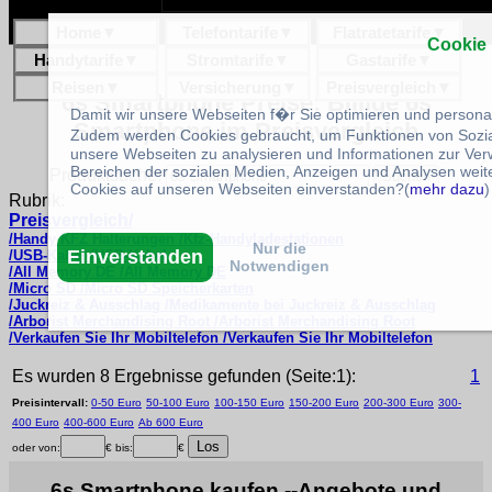
Home
▼
Telefontarife
▼
Flatratetarife
▼
Cookie
Handytarife
▼
Stromtarife
▼
Gastarife
▼
Reisen
▼
Versicherung
▼
Preisvergleich
▼
6s Smartphone Preise: Billige 6s
Damit wir unsere Webseiten f�r Sie optimieren und person
Smartphone im Preisvergleich
Zudem werden Cookies gebraucht, um Funktionen von Sozial
unsere Webseiten zu analysieren und Informationen zur Ve
Bereichen der sozialen Medien, Anzeigen und Analysen weite
Produktsuche:
Cookies auf unseren Webseiten einverstanden?(
mehr dazu
)
Rubrik:
Preisvergleich/
/Handy KFZ Halterungen /Kfz-Handyladestationen
Nur die
Einverstanden
/USB-Kabel /USB-Kabel
Notwendigen
/All Memory DE /All Memory DE
/Micro SD /Micro SD Speicherkarten
/Juckreiz & Ausschlag /Medikamente bei Juckreiz & Ausschlag
/Arborist Merchandising Root /Arborist Merchandising Root
/Verkaufen Sie Ihr Mobiltelefon /Verkaufen Sie Ihr Mobiltelefon
Es wurden 8 Ergebnisse gefunden (Seite:1):
1
Preisintervall:
0-50 Euro
50-100 Euro
100-150 Euro
150-200 Euro
200-300 Euro
300-
400 Euro
400-600 Euro
Ab 600 Euro
oder von:
€ bis:
€
6s Smartphone kaufen --Angebote und