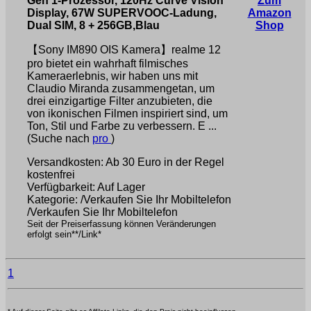
Gen 1-Prozessor, 120Hz Curve Vision
Zum
Display, 67W SUPERVOOC-Ladung,
Amazon
Dual SIM, 8 + 256GB,Blau
Shop
【Sony IM890 OIS Kamera】realme 12
pro bietet ein wahrhaft filmisches
Kameraerlebnis, wir haben uns mit
Claudio Miranda zusammengetan, um
drei einzigartige Filter anzubieten, die
von ikonischen Filmen inspiriert sind, um
Ton, Stil und Farbe zu verbessern. E ...
(Suche nach
pro
)
Versandkosten: Ab 30 Euro in der Regel
kostenfrei
Verfügbarkeit: Auf Lager
Kategorie: /Verkaufen Sie Ihr Mobiltelefon
/Verkaufen Sie Ihr Mobiltelefon
Seit der Preiserfassung können Veränderungen
erfolgt sein**/Link*
1