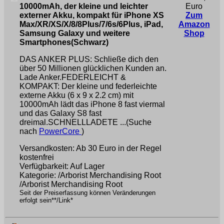
10000mAh, der kleine und leichter
Euro
externer Akku, kompakt für iPhone XS
Zum
Max/XR/XS/X/8/8Plus/7/6s/6Plus, iPad,
Amazon
Samsung Galaxy und weitere
Shop
Smartphones(Schwarz)
DAS ANKER PLUS: Schließe dich den
über 50 Millionen glücklichen Kunden an.
Lade Anker.FEDERLEICHT &
KOMPAKT: Der kleine und federleichte
externe Akku (6 x 9 x 2.2 cm) mit
10000mAh lädt das iPhone 8 fast viermal
und das Galaxy S8 fast
dreimal.SCHNELLLADETE ...(Suche
nach
PowerCore
)
Versandkosten: Ab 30 Euro in der Regel
kostenfrei
Verfügbarkeit: Auf Lager
Kategorie: /Arborist Merchandising Root
/Arborist Merchandising Root
Seit der Preiserfassung können Veränderungen
erfolgt sein**/Link*