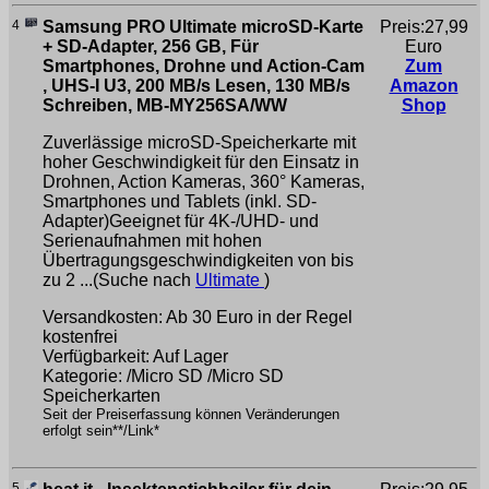
4
Samsung PRO Ultimate microSD-Karte
Preis:27,99
+ SD-Adapter, 256 GB, Für
Euro
Smartphones, Drohne und Action-Cam
Zum
, UHS-I U3, 200 MB/s Lesen, 130 MB/s
Amazon
Schreiben,‎ MB-MY256SA/WW
Shop
Zuverlässige microSD-Speicherkarte mit
hoher Geschwindigkeit für den Einsatz in
Drohnen, Action Kameras, 360° Kameras,
Smartphones und Tablets (inkl. SD-
Adapter)Geeignet für 4K-/UHD- und
Serienaufnahmen mit hohen
Übertragungsgeschwindigkeiten von bis
zu 2 ...(Suche nach
Ultimate
)
Versandkosten: Ab 30 Euro in der Regel
kostenfrei
Verfügbarkeit: Auf Lager
Kategorie: /Micro SD /Micro SD
Speicherkarten
Seit der Preiserfassung können Veränderungen
erfolgt sein**/Link*
5