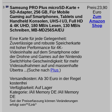
3
Samsung PRO Plus microSD-Karte +
Preis:23,90
SD-Adapter, 256 GB, Für Mobile
Euro
Gaming auf Smartphones, Tablets und
Zum
Handheld Konsolen, UHS-I U3, Full HD
Amazon
& 4K UHD, 180 MB/s Lesen, 130 MB/s
Shop
Schreiben, MB-MD256SA/EU
Eine Karte für jede Gelegenheit:
Zuverlässige und robuste Speicherkarte
mit hoher Performance für 4K-
Videoinhalte auf dem Smartphone oder
der Drohne und Games auf der Nintendo
SwitchHohe Geschwindigkeit: für mehr
Videoaufnahmen auf und massenhafte
Übertra ...(Suche nach
Plus
)
Versandkosten: Ab 30 Euro in der Regel
kostenfrei
Verfügbarkeit: Auf Lager
Kategorie: /All Memory DE /All Memory
DE
Seit der Preiserfassung können Veränderungen
erfolgt sein**/Link*