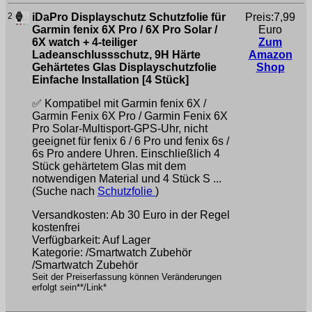
2
iDaPro Displayschutz Schutzfolie für
Preis:7,99
Garmin fenix 6X Pro / 6X Pro Solar /
Euro
6X watch + 4-teiliger
Zum
Ladeanschlussschutz, 9H Härte
Amazon
Gehärtetes Glas Displayschutzfolie
Shop
Einfache Installation [4 Stück]
✅ Kompatibel mit Garmin fenix 6X /
Garmin Fenix 6X Pro / Garmin Fenix 6X
Pro Solar-Multisport-GPS-Uhr, nicht
geeignet für fenix 6 / 6 Pro und fenix 6s /
6s Pro andere Uhren. Einschließlich 4
Stück gehärtetem Glas mit dem
notwendigen Material und 4 Stück S ...
(Suche nach
Schutzfolie
)
Versandkosten: Ab 30 Euro in der Regel
kostenfrei
Verfügbarkeit: Auf Lager
Kategorie: /Smartwatch Zubehör
/Smartwatch Zubehör
Seit der Preiserfassung können Veränderungen
erfolgt sein**/Link*