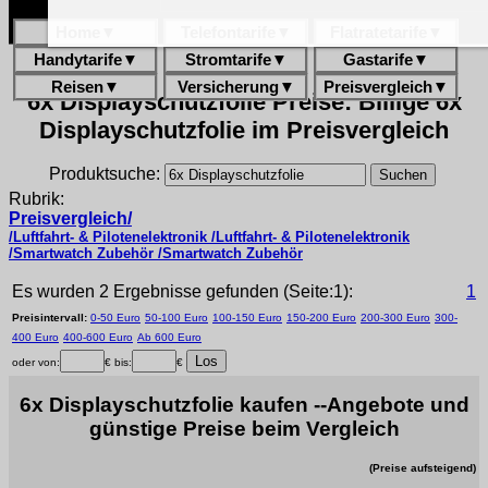
Home
▼
Telefontarife
▼
Flatratetarife
▼
Handytarife
▼
Stromtarife
▼
Gastarife
▼
Reisen
▼
Versicherung
▼
Preisvergleich
▼
6x Displayschutzfolie Preise: Billige 6x
Displayschutzfolie im Preisvergleich
Produktsuche:
Rubrik:
Preisvergleich/
/Luftfahrt- & Pilotenelektronik /Luftfahrt- & Pilotenelektronik
/Smartwatch Zubehör /Smartwatch Zubehör
Es wurden 2 Ergebnisse gefunden (Seite:1):
1
Preisintervall:
0-50 Euro
50-100 Euro
100-150 Euro
150-200 Euro
200-300 Euro
300-
400 Euro
400-600 Euro
Ab 600 Euro
oder von:
€ bis:
€
6x Displayschutzfolie kaufen --Angebote und
günstige Preise beim Vergleich
(Preise aufsteigend)