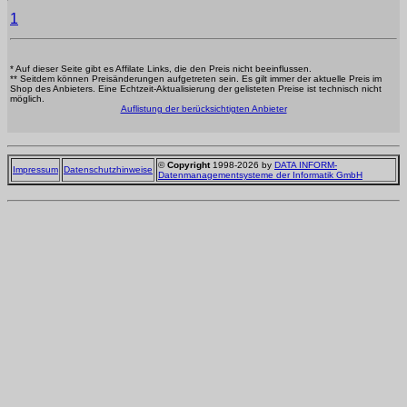
1
* Auf dieser Seite gibt es Affilate Links, die den Preis nicht beeinflussen.
** Seitdem können Preisänderungen aufgetreten sein. Es gilt immer der aktuelle Preis im
Shop des Anbieters. Eine Echtzeit-Aktualisierung der gelisteten Preise ist technisch nicht
möglich.
Auflistung der berücksichtigten Anbieter
©
Copyright
1998-2026 by
DATA INFORM-
Impressum
Datenschutzhinweise
Datenmanagementsysteme der Informatik GmbH