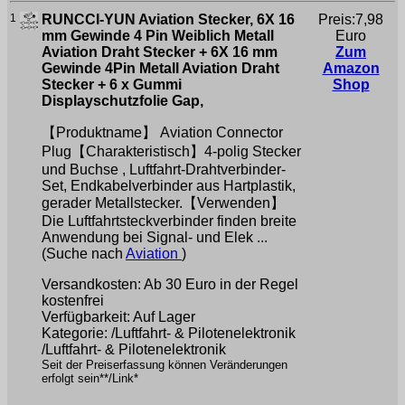
1
RUNCCI-YUN Aviation Stecker, 6X 16
Preis:7,98
mm Gewinde 4 Pin Weiblich Metall
Euro
Aviation Draht Stecker + 6X 16 mm
Zum
Gewinde 4Pin Metall Aviation Draht
Amazon
Stecker + 6 x Gummi
Shop
Displayschutzfolie Gap,
【Produktname】 Aviation Connector
Plug【Charakteristisch】4-polig Stecker
und Buchse , Luftfahrt-Drahtverbinder-
Set, Endkabelverbinder aus Hartplastik,
gerader Metallstecker.【Verwenden】
Die Luftfahrtsteckverbinder finden breite
Anwendung bei Signal- und Elek ...
(Suche nach
Aviation
)
Versandkosten: Ab 30 Euro in der Regel
kostenfrei
Verfügbarkeit: Auf Lager
Kategorie: /Luftfahrt- & Pilotenelektronik
/Luftfahrt- & Pilotenelektronik
Seit der Preiserfassung können Veränderungen
erfolgt sein**/Link*