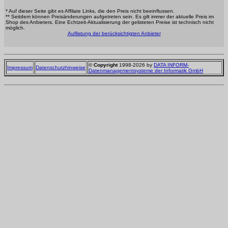
* Auf dieser Seite gibt es Affilate Links, die den Preis nicht beeinflussen.
** Seitdem können Preisänderungen aufgetreten sein. Es gilt immer der aktuelle Preis im
Shop des Anbieters. Eine Echtzeit-Aktualisierung der gelisteten Preise ist technisch nicht
möglich.
Auflistung der berücksichtigten Anbieter
©
Copyright
1998-2026 by
DATA INFORM-
Impressum
Datenschutzhinweise
Datenmanagementsysteme der Informatik GmbH