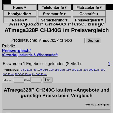
Home
▼
Telefontarife
▼
Flatratetarife
▼
Handytarife
▼
Stromtarife
▼
Gastarife
▼
Reisen
▼
Versicherung
▼
Preisvergleich
▼
ATmega328P CH340G Preise: Billige
ATmega328P CH340G im Preisvergleich
Produktsuche:
Rubrik:
Preisvergleich/
/Gewerbe, Industrie & Wissenschaft
Es wurden 1 Ergebnisse gefunden (Seite:1):
1
Preisintervall:
0-50 Euro
50-100 Euro
100-150 Euro
150-200 Euro
200-300 Euro
300-
400 Euro
400-600 Euro
Ab 600 Euro
oder von:
€ bis:
€
ATmega328P CH340G kaufen --Angebote und
günstige Preise beim Vergleich
(Preise aufsteigend)