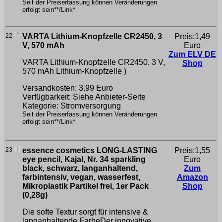
Seit der Preiserfassung können Veränderungen
erfolgt sein**/Link*
22
VARTA Lithium-Knopfzelle CR2450, 3
Preis:1,49
V, 570 mAh
Euro
Zum ELV DE
VARTA Lithium-Knopfzelle CR2450, 3 V,
Shop
570 mAh
Lithium-Knopfzelle )
Versandkosten: 3.99 Euro
Verfügbarkeit: Siehe Anbieter-Seite
Kategorie: Stromversorgung
Seit der Preiserfassung können Veränderungen
erfolgt sein**/Link*
23
essence cosmetics LONG-LASTING
Preis:1,55
eye pencil, Kajal, Nr. 34 sparkling
Euro
black, schwarz, langanhaltend,
Zum
farbintensiv, vegan, wasserfest,
Amazon
Mikroplastik Partikel frei, 1er Pack
Shop
(0,28g)
Die softe Textur sorgt für intensive &
langanhaltende FarbeDer innovative