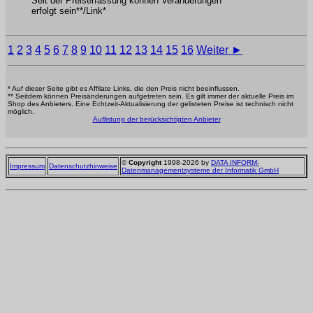
Seit der Preiserfassung können Veränderungen
erfolgt sein**/Link*
1
2
3
4
5
6
7
8
9
10
11
12
13
14
15
16
Weiter ►
* Auf dieser Seite gibt es Affilate Links, die den Preis nicht beeinflussen.
** Seitdem können Preisänderungen aufgetreten sein. Es gilt immer der aktuelle Preis im
Shop des Anbieters. Eine Echtzeit-Aktualisierung der gelisteten Preise ist technisch nicht
möglich.
Auflistung der berücksichtigten Anbieter
©
Copyright
1998-2026 by
DATA INFORM-
Impressum
Datenschutzhinweise
Datenmanagementsysteme der Informatik GmbH