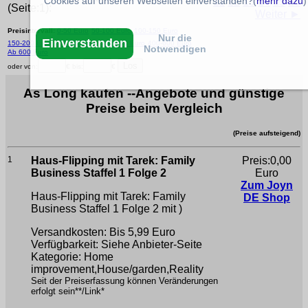
Cookies auf unseren Webseiten einverstanden?(
mehr dazu
)
11
12
13
14
15
16
(Seite:1):
Weiter ►
Preisintervall:
0-50 Euro
50-100 Euro
100-150 Euro
Nur die
Einverstanden
150-200 Euro
200-300 Euro
300-400 Euro
400-600 Euro
Notwendigen
Ab 600 Euro
oder von:
€ bis:
€
As Long kaufen --Angebote und günstige
Preise beim Vergleich
(Preise aufsteigend)
1
Haus-Flipping mit Tarek: Family
Preis:0,00
Business Staffel 1 Folge 2
Euro
Zum Joyn
Haus-Flipping mit Tarek: Family
DE Shop
Business Staffel 1 Folge 2
mit )
Versandkosten: Bis 5,99 Euro
Verfügbarkeit: Siehe Anbieter-Seite
Kategorie: Home
improvement,House/garden,Reality
Seit der Preiserfassung können Veränderungen
erfolgt sein**/Link*