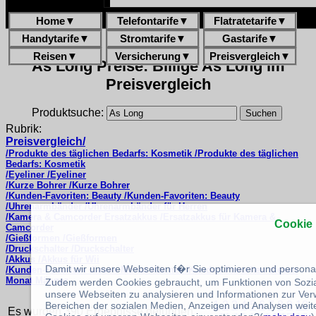
Home
▼
Telefontarife
▼
Flatratetarife
▼
Handytarife
▼
Stromtarife
▼
Gastarife
▼
Reisen
▼
Versicherung
▼
Preisvergleich
▼
As Long Preise: Billige As Long im
Preisvergleich
Produktsuche:
Rubrik:
Preisvergleich/
/Produkte des täglichen Bedarfs: Kosmetik /Produkte des täglichen
Bedarfs: Kosmetik
/Eyeliner /Eyeliner
/Kurze Bohrer /Kurze Bohrer
/Kunden-Favoriten: Beauty /Kunden-Favoriten: Beauty
/Uhrenarmbänder /Uhrenarmbänder für Herren
/Kamera & Camcorder Ersatzakkus /Ersatzakkus für Kamera &
Cookie
Camcorder
/Gießformen /Gießformen
/Druckschalter /Druckschalter
/Akkus /Akkus für Wii
Damit wir unsere Webseiten f�r Sie optimieren und person
/Kunden-Favoriten diesen Monat Männer /Kunden-Favoriten diesen
Monat Männer
Zudem werden Cookies gebraucht, um Funktionen von Sozial
unsere Webseiten zu analysieren und Informationen zur Ve
1
2
3
4
5
6
7
8
9
10
Bereichen der sozialen Medien, Anzeigen und Analysen weite
Es wurden 390 Ergebnisse gefunden