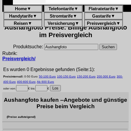
Home
▼
Telefontarife
▼
Flatratetarife
▼
Handytarife
▼
Stromtarife
▼
Gastarife
▼
Reisen
▼
Versicherung
▼
Preisvergleich
▼
Aushangfoto Preise: Billige Aushangfoto
im Preisvergleich
Produktsuche:
Rubrik:
Preisvergleich/
Es wurden 0 Ergebnisse gefunden (Seite:1):
Preisintervall:
0-50 Euro
50-100 Euro
100-150 Euro
150-200 Euro
200-300 Euro
300-
400 Euro
400-600 Euro
Ab 600 Euro
oder von:
€ bis:
€
Aushangfoto kaufen --Angebote und günstige
Preise beim Vergleich
(Preise aufsteigend)