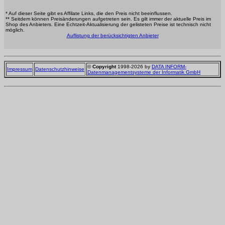
* Auf dieser Seite gibt es Affilate Links, die den Preis nicht beeinflussen.
** Seitdem können Preisänderungen aufgetreten sein. Es gilt immer der aktuelle Preis im
Shop des Anbieters. Eine Echtzeit-Aktualisierung der gelisteten Preise ist technisch nicht
möglich.
Auflistung der berücksichtigten Anbieter
©
Copyright
1998-2026 by
DATA INFORM-
Impressum
Datenschutzhinweise
Datenmanagementsysteme der Informatik GmbH