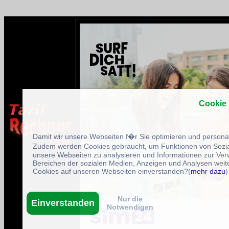
Cookie
Damit wir unsere Webseiten f�r Sie optimieren und person
Zudem werden Cookies gebraucht, um Funktionen von Sozial
unsere Webseiten zu analysieren und Informationen zur Ve
Bereichen der sozialen Medien, Anzeigen und Analysen weite
Cookies auf unseren Webseiten einverstanden?(
mehr dazu
)
Nur die
Einverstanden
Notwendigen