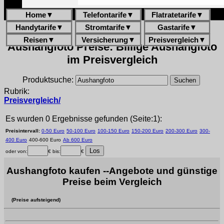
Home
▼
Telefontarife
▼
Flatratetarife
▼
Handytarife
▼
Stromtarife
▼
Gastarife
▼
Reisen
▼
Versicherung
▼
Preisvergleich
▼
Aushangfoto Preise: Billige Aushangfoto
im Preisvergleich
Produktsuche:
Rubrik:
Preisvergleich/
Es wurden 0 Ergebnisse gefunden (Seite:1):
Preisintervall:
0-50 Euro
50-100 Euro
100-150 Euro
150-200 Euro
200-300 Euro
300-
400 Euro
400-600 Euro
Ab 600 Euro
oder von:
€ bis:
€
Aushangfoto kaufen --Angebote und günstige
Preise beim Vergleich
(Preise aufsteigend)