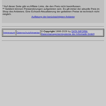
* Auf dieser Seite gibt es Affilate Links, die den Preis nicht beeinflussen.
** Seitdem können Preisänderungen aufgetreten sein. Es gilt immer der aktuelle Preis im
Shop des Anbieters. Eine Echtzeit-Aktualisierung der gelisteten Preise ist technisch nicht
möglich.
Auflistung der berücksichtigten Anbieter
©
Copyright
1998-2026 by
DATA INFORM-
Impressum
Datenschutzhinweise
Datenmanagementsysteme der Informatik GmbH