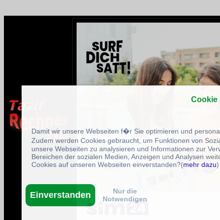
Cookie
Damit wir unsere Webseiten f�r Sie optimieren und person
Zudem werden Cookies gebraucht, um Funktionen von Sozial
unsere Webseiten zu analysieren und Informationen zur Ve
Bereichen der sozialen Medien, Anzeigen und Analysen weite
Cookies auf unseren Webseiten einverstanden?(
mehr dazu
)
Nur die
Einverstanden
Notwendigen