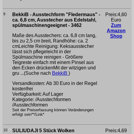
9
BekkiB - Ausstechform "Fledermaus" -
Preis:4,60
ca. 6,8 cm, Ausstecher aus Edelstahl,
Euro
spülmaschinengeeignet - 3462
Zum
Amazon
Maße des Ausstechers: ca. 6,8 cm lang,
Shop
bis zu 2,5 cm breit, Randhöhe: ca. 2
cmLeichte Reinigung: Keksausstecher
lässt sich pflegeleicht in der
Spülmaschine reinigen - Größere
Teigreste einfach mit einem Pinsel aus
den Ecken drückenMit der witzigen und
gru ...(Suche nach
BekkiB
)
Versandkosten: Ab 30 Euro in der Regel
kostenfrei
Verfügbarkeit: Auf Lager
Kategorie: /Ausstechformen
/Ausstechformen
Seit der Preiserfassung können Veränderungen
erfolgt sein**/Link*
10
SULIUDAJI 5 Stück Wolken
Preis:4,69