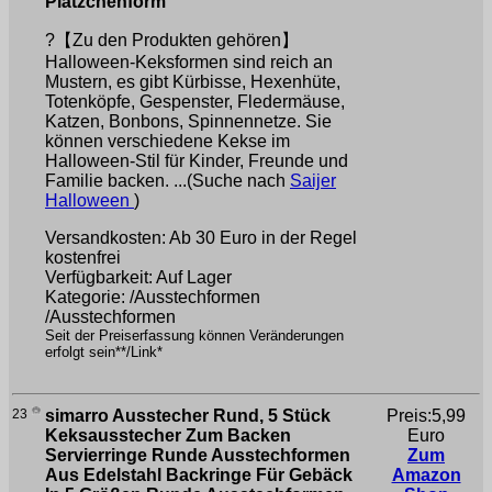
Plätzchenform
?【Zu den Produkten gehören】
Halloween-Keksformen sind reich an
Mustern, es gibt Kürbisse, Hexenhüte,
Totenköpfe, Gespenster, Fledermäuse,
Katzen, Bonbons, Spinnennetze. Sie
können verschiedene Kekse im
Halloween-Stil für Kinder, Freunde und
Familie backen. ...(Suche nach
Saijer
Halloween
)
Versandkosten: Ab 30 Euro in der Regel
kostenfrei
Verfügbarkeit: Auf Lager
Kategorie: /Ausstechformen
/Ausstechformen
Seit der Preiserfassung können Veränderungen
erfolgt sein**/Link*
23
simarro Ausstecher Rund, 5 Stück
Preis:5,99
Keksausstecher Zum Backen
Euro
Servierringe Runde Ausstechformen
Zum
Aus Edelstahl Backringe Für Gebäck
Amazon