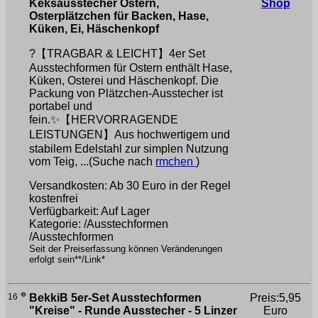
Keksausstecher Ostern,
Shop
Osterplätzchen für Backen, Hase,
Küken, Ei, Häschenkopf
?【TRAGBAR & LEICHT】4er Set
Ausstechformen für Ostern enthält Hase,
Küken, Osterei und Häschenkopf. Die
Packung von Plätzchen-Ausstecher ist
portabel und
fein.✨【HERVORRAGENDE
LEISTUNGEN】Aus hochwertigem und
stabilem Edelstahl zur simplen Nutzung
vom Teig, ...(Suche nach
rmchen
)
Versandkosten: Ab 30 Euro in der Regel
kostenfrei
Verfügbarkeit: Auf Lager
Kategorie: /Ausstechformen
/Ausstechformen
Seit der Preiserfassung können Veränderungen
erfolgt sein**/Link*
16
BekkiB 5er-Set Ausstechformen
Preis:5,95
"Kreise" - Runde Ausstecher - 5 Linzer
Euro