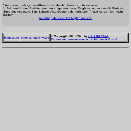
* Auf dieser Seite gibt es Affilate Links, die den Preis nicht beeinflussen.
** Seitdem können Preisänderungen aufgetreten sein. Es gilt immer der aktuelle Preis im
Shop des Anbieters. Eine Echtzeit-Aktualisierung der gelisteten Preise ist technisch nicht
möglich.
Auflistung der berücksichtigten Anbieter
©
Copyright
1998-2026 by
DATA INFORM-
Impressum
Datenschutzhinweise
Datenmanagementsysteme der Informatik GmbH