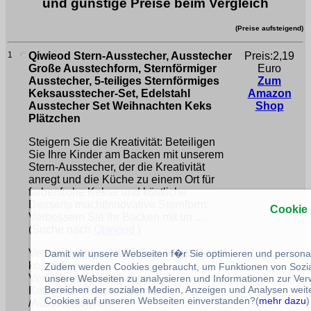
und günstige Preise beim Vergleich
(Preise aufsteigend)
1
Qiwieod Stern-Ausstecher, Ausstecher
Preis:2,19
Große Ausstechform, Sternförmiger
Euro
Ausstecher, 5-teiliges Sternförmiges
Zum
Keksausstecher-Set, Edelstahl
Amazon
Ausstecher Set Weihnachten Keks
Shop
Plätzchen
Steigern Sie die Kreativität: Beteiligen
Sie Ihre Kinder am Backen mit unserem
Stern-Ausstecher, der die Kreativität
anregt und die Küche zu einem Ort für
farbenfrohe Kekse und köstliche
Desserts machtInnovative Sternform:
Cookie
Verbessern Sie Ihr Backen mit un ...
(Suche nach
Qiwieod
)
Versandkosten: Ab 30 Euro in der Regel
Damit wir unsere Webseiten f�r Sie optimieren und person
kostenfrei
Zudem werden Cookies gebraucht, um Funktionen von Sozial
Verfügbarkeit: Auf Lager
unsere Webseiten zu analysieren und Informationen zur Ve
Bereichen der sozialen Medien, Anzeigen und Analysen weite
Kategorie: /Ausstechformen
Cookies auf unseren Webseiten einverstanden?(
mehr dazu
)
/Ausstechformen