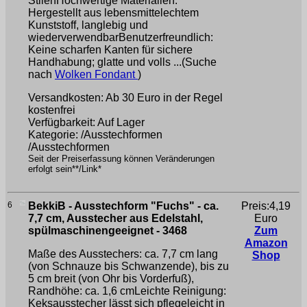
StilenHochwertige Materialien:
Hergestellt aus lebensmittelechtem
Kunststoff, langlebig und
wiederverwendbarBenutzerfreundlich:
Keine scharfen Kanten für sichere
Handhabung; glatte und volls ...(Suche
nach
Wolken Fondant
)
Versandkosten: Ab 30 Euro in der Regel
kostenfrei
Verfügbarkeit: Auf Lager
Kategorie: /Ausstechformen
/Ausstechformen
Seit der Preiserfassung können Veränderungen
erfolgt sein**/Link*
6
BekkiB - Ausstechform "Fuchs" - ca.
Preis:4,19
7,7 cm, Ausstecher aus Edelstahl,
Euro
spülmaschinengeeignet - 3468
Zum
Amazon
Maße des Ausstechers: ca. 7,7 cm lang
Shop
(von Schnauze bis Schwanzende), bis zu
5 cm breit (von Ohr bis Vorderfuß),
Randhöhe: ca. 1,6 cmLeichte Reinigung:
Keksausstecher lässt sich pflegeleicht in