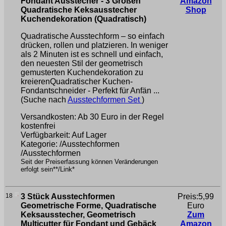
Fondant Ausstecher - 3 Größen
Amazon
Quadratische Keksausstecher
Shop
Kuchendekoration (Quadratisch)
Quadratische Ausstechform – so einfach
drücken, rollen und platzieren. In weniger
als 2 Minuten ist es schnell und einfach,
den neuesten Stil der geometrisch
gemusterten Kuchendekoration zu
kreierenQuadratischer Kuchen-
Fondantschneider - Perfekt für Anfän ...
(Suche nach
Ausstechformen Set
)
Versandkosten: Ab 30 Euro in der Regel
kostenfrei
Verfügbarkeit: Auf Lager
Kategorie: /Ausstechformen
/Ausstechformen
Seit der Preiserfassung können Veränderungen
erfolgt sein**/Link*
18
3 Stück Ausstechformen
Preis:5,99
Geometrische Forme, Quadratische
Euro
Keksausstecher, Geometrisch
Zum
Multicutter für Fondant und Gebäck
Amazon