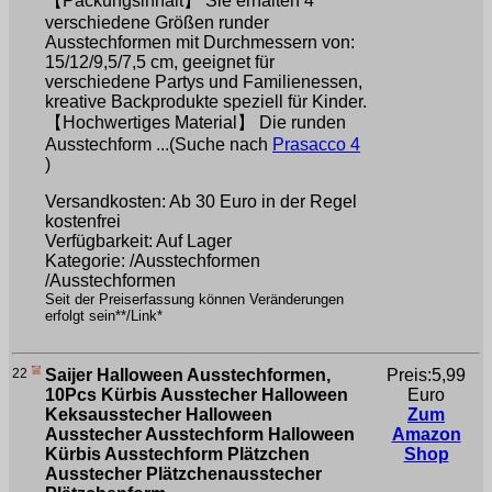
【Packungsinhalt】 Sie erhalten 4
verschiedene Größen runder
Ausstechformen mit Durchmessern von:
15/12/9,5/7,5 cm, geeignet für
verschiedene Partys und Familienessen,
kreative Backprodukte speziell für Kinder.
【Hochwertiges Material】 Die runden
Ausstechform ...(Suche nach
Prasacco 4
)
Versandkosten: Ab 30 Euro in der Regel
kostenfrei
Verfügbarkeit: Auf Lager
Kategorie: /Ausstechformen
/Ausstechformen
Seit der Preiserfassung können Veränderungen
erfolgt sein**/Link*
22
Saijer Halloween Ausstechformen,
Preis:5,99
10Pcs Kürbis Ausstecher Halloween
Euro
Keksausstecher Halloween
Zum
Ausstecher Ausstechform Halloween
Amazon
Kürbis Ausstechform Plätzchen
Shop
Ausstecher Plätzchenausstecher