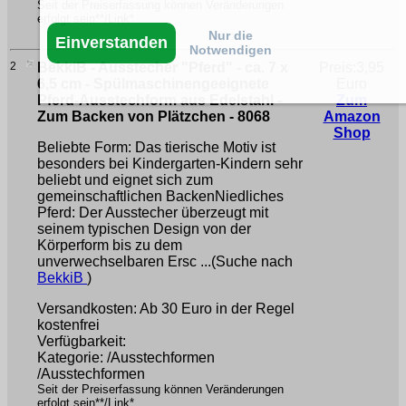
Seit der Preiserfassung können Veränderungen
erfolgt sein**/Link*
Nur die
Einverstanden
Notwendigen
2
BekkiB - Ausstecher "Pferd" - ca. 7 x
Preis:3,95
6,5 cm - Spülmaschinengeeignete
Euro
Pferd-Ausstechform aus Edelstahl -
Zum
Zum Backen von Plätzchen - 8068
Amazon
Shop
Beliebte Form: Das tierische Motiv ist
besonders bei Kindergarten-Kindern sehr
beliebt und eignet sich zum
gemeinschaftlichen BackenNiedliches
Pferd: Der Ausstecher überzeugt mit
seinem typischen Design von der
Körperform bis zu dem
unverwechselbaren Ersc ...(Suche nach
BekkiB
)
Versandkosten: Ab 30 Euro in der Regel
kostenfrei
Verfügbarkeit:
Kategorie: /Ausstechformen
/Ausstechformen
Seit der Preiserfassung können Veränderungen
erfolgt sein**/Link*