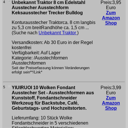
4
Unbekannt Traktor 8 cm Edelstahl
Preis:3,95
Ausstecher Ausstechform
Euro
Keksausstecher Trecker Bulldog
Zum
Amazon
Konturausstecher Traktorca. 8 cm langbis
Shop
zu 5,3 cm breitRandhöhe ca. 1,5 cm ...
(Suche nach
Unbekannt Traktor
)
Versandkosten: Ab 30 Euro in der Regel
kostenfrei
Verfügbarkeit: Auf Lager
Kategorie: /Ausstechformen
/Ausstechformen
Seit der Preiserfassung können Veränderungen
erfolgt sein**/Link*
5
YIUIRUOI 10 Wolken Fondant
Preis:3,99
Ausstecher Set - Ausstechformen aus
Euro
Kunststoff, Fondantschneider
Zum
Werkzeug für Backstube, Café,
Amazon
Geburtstags- und Hochzeitstorten.
Shop
Lieferumfang: 10 Stück Wolke
Fondantschneider in 5 verschiedenen