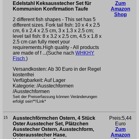
Edelstahl Keksausstecher Set für
Zum
Kommunion Konfirmation Taufe
Amazon
Shop
2 different fish shapes - This set has 5
different sizes. Fork tail fish: 10 x 4 x 2.5
cm, 6 x 2.4 x 2.5 cm, 3 x 1.3 x 2.5 cm;
level tail fish: 8 x 3.2 x 2.5 cm, 4.5 x 1.8 x
2.5 cm can fully meet your
requirements.High quality - All products
are made of f ...(Suche nach
WHKHY
Fisch
)
Versandkosten: Ab 30 Euro in der Regel
kostenfrei
Verfügbarkeit: Auf Lager
Kategorie: /Ausstechformen
/Ausstechformen
Seit der Preiserfassung können Veränderungen
erfolgt sein**/Link*
15
Ausstechförmchen Ostern, 4 Stück
Preis:5,44
Oster Ausstecher Set, Plätzchen
Euro
Ausstecher Ostern, Ausstechform,
Zum
Osterausstecher Hase,
Amazon