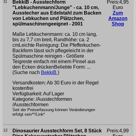
11
BekkiB - Ausstechform
Preis:4,95
"Lebkuchenmann/Junge" - ca. 10 cm,
Euro
Ausstecher aus Edelstahl zum Backen
Zum
von Lebkuchen und Plätzchen,
Amazon
spülmaschinengeeignet - 2001
Shop
Maße Lebkuchenmann: ca. 10 cm lang,
bis zu 7,7 cm breit, Randhöhe: ca. 2
cmLeichte Reinigung: Die Pfefferkuchen-
Backform lässt sich pflegeleicht in der
Spülmaschine reinigen - Größere
Teigreste einfach mit einem Pinsel aus
den Ecken drückenBeliebte Form: ...
(Suche nach
BekkiB
)
Versandkosten: Ab 30 Euro in der Regel
kostenfrei
Verfügbarkeit: Auf Lager
Kategorie: /Ausstechformen
/Ausstechformen
Seit der Preiserfassung können Veränderungen
erfolgt sein**/Link*
12
Dinosaurier Ausstechform Set, 8 Stück
Preis:4,99