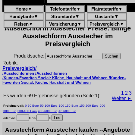
Home
▼
Telefontarife
▼
Flatratetarife
▼
Handytarife
▼
Stromtarife
▼
Gastarife
▼
Reisen
▼
Versicherung
▼
Preisvergleich
▼
Ausstechform Ausstecher Preise: Billige
Ausstechform Ausstecher im
Preisvergleich
Produktsuche:
Rubrik:
Preisvergleich/
/Ausstechformen /Ausstechformen
/Kunden-Favoriten Social: Küche, Haushalt und Wohnen /Kunden-
Favoriten Social: Küche, Haushalt und Wohnen
1
2
3
Es wurden 69 Ergebnisse gefunden (Seite:1):
Weiter ►
Preisintervall:
0-50 Euro
50-100 Euro
100-150 Euro
150-200 Euro
200-
300 Euro
300-400 Euro
400-600 Euro
Ab 600 Euro
oder von:
€ bis:
€
Ausstechform Ausstecher kaufen --Angebote