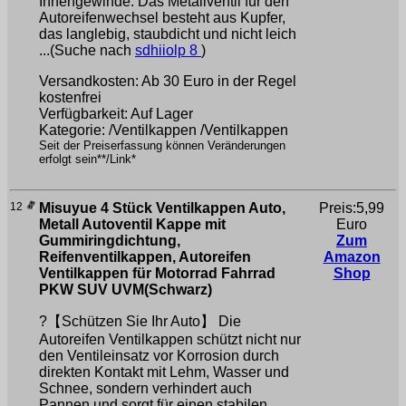
Innengewinde. Das Metallventil für den
Autoreifenwechsel besteht aus Kupfer,
das langlebig, staubdicht und nicht leich
...(Suche nach
sdhiiolp 8
)
Versandkosten: Ab 30 Euro in der Regel
kostenfrei
Verfügbarkeit: Auf Lager
Kategorie: /Ventilkappen /Ventilkappen
Seit der Preiserfassung können Veränderungen
erfolgt sein**/Link*
12
Misuyue 4 Stück Ventilkappen Auto,
Preis:5,99
Metall Autoventil Kappe mit
Euro
Gummiringdichtung,
Zum
Reifenventilkappen, Autoreifen
Amazon
Ventilkappen für Motorrad Fahrrad
Shop
PKW SUV UVM(Schwarz)
?【Schützen Sie Ihr Auto】 Die
Autoreifen Ventilkappen schützt nicht nur
den Ventileinsatz vor Korrosion durch
direkten Kontakt mit Lehm, Wasser und
Schnee, sondern verhindert auch
Pannen und sorgt für einen stabilen