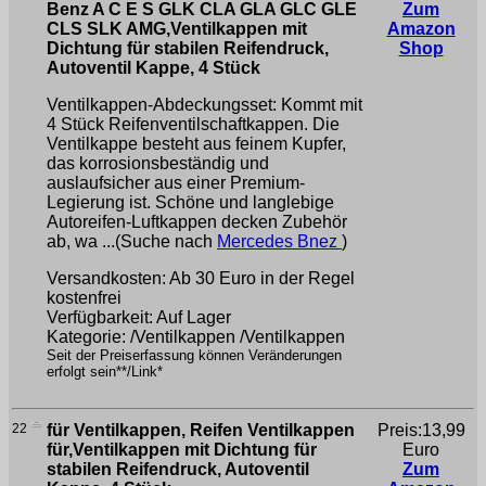
Benz A C E S GLK CLA GLA GLC GLE
Zum
CLS SLK AMG,Ventilkappen mit
Amazon
Dichtung für stabilen Reifendruck,
Shop
Autoventil Kappe, 4 Stück
Ventilkappen-Abdeckungsset: Kommt mit
4 Stück Reifenventilschaftkappen. Die
Ventilkappe besteht aus feinem Kupfer,
das korrosionsbeständig und
auslaufsicher aus einer Premium-
Legierung ist. Schöne und langlebige
Autoreifen-Luftkappen decken Zubehör
ab, wa ...(Suche nach
Mercedes Bnez
)
Versandkosten: Ab 30 Euro in der Regel
kostenfrei
Verfügbarkeit: Auf Lager
Kategorie: /Ventilkappen /Ventilkappen
Seit der Preiserfassung können Veränderungen
erfolgt sein**/Link*
22
für Ventilkappen, Reifen Ventilkappen
Preis:13,99
für,Ventilkappen mit Dichtung für
Euro
stabilen Reifendruck, Autoventil
Zum