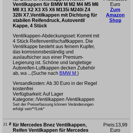
Ventilkappen für BMW M M2 M4 M5 M6
Euro
M8 X1 X2 X3 X5 X6 M135i M240i Z4
Zum
328i X7,Ventilkappen mit Dichtung für
Amazon
stabilen Reifendruck, Autoventil
Shop
Kappe, 4 Stück
Ventilkappen-Abdeckungsset: Kommt mit
4 Stück Reifenventilschaftkappen. Die
Ventilkappe besteht aus feinem Kupfer,
das korrosionsbeständig und
auslaufsicher aus einer Premium-
Legierung ist. Schöne und langlebige
Autoreifen-Luftkappen decken Zubehör
ab, wa ...(Suche nach
BMW M
)
Versandkosten: Ab 30 Euro in der Regel
kostenfrei
Verfügbarkeit: Auf Lager
Kategorie: /Ventilkappen /Ventilkappen
Seit der Preiserfassung können Veränderungen
erfolgt sein**/Link*
21
für Mercedes Bnez Ventilkappen,
Preis:13,99
Reifen Ventilkappen für Mercedes
Euro