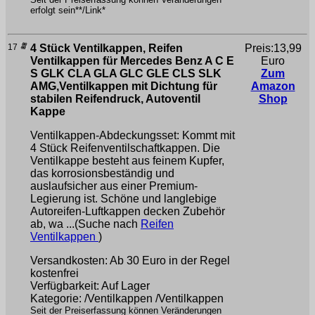
erfolgt sein**/Link*
17
4 Stück Ventilkappen, Reifen
Preis:13,99
Ventilkappen für Mercedes Benz A C E
Euro
S GLK CLA GLA GLC GLE CLS SLK
Zum
AMG,Ventilkappen mit Dichtung für
Amazon
stabilen Reifendruck, Autoventil
Shop
Kappe
Ventilkappen-Abdeckungsset: Kommt mit
4 Stück Reifenventilschaftkappen. Die
Ventilkappe besteht aus feinem Kupfer,
das korrosionsbeständig und
auslaufsicher aus einer Premium-
Legierung ist. Schöne und langlebige
Autoreifen-Luftkappen decken Zubehör
ab, wa ...(Suche nach
Reifen
Ventilkappen
)
Versandkosten: Ab 30 Euro in der Regel
kostenfrei
Verfügbarkeit: Auf Lager
Kategorie: /Ventilkappen /Ventilkappen
Seit der Preiserfassung können Veränderungen