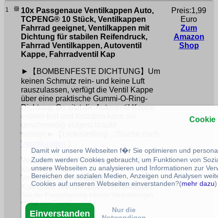
1
10x Passgenaue Ventilkappen Auto,
Preis:1,99
TCPENG® 10 Stück, Ventilkappen
Euro
Fahrrad geeignet, Ventilkappen mit
Zum
Dichtung für stabilen Reifendruck,
Amazon
Fahrrad Ventilkappen, Autoventil
Shop
Kappe, Fahrradventil Kap
►【BOMBENFESTE DICHTUNG】Um
keinen Schmutz rein- und keine Luft
rauszulassen, verfügt die Ventil Kappe
über eine praktische Gummi-O-Ring-
Dichtung. So sitzt die Autoventil Kappe
extrem fest und trotzdem kann sie
Cookie
geschmeidig aufgeschraubt
werden►【Lieferumfang ...(Suche nach
Ventilkappen
)
Damit wir unsere Webseiten f�r Sie optimieren und person
Zudem werden Cookies gebraucht, um Funktionen von Sozial
Versandkosten: Ab 30 Euro in der Regel
unsere Webseiten zu analysieren und Informationen zur Ve
kostenfrei
Bereichen der sozialen Medien, Anzeigen und Analysen weite
Verfügbarkeit: Auf Lager
Cookies auf unseren Webseiten einverstanden?(
mehr dazu
)
Kategorie: /Ventilkappen /Ventilkappen
Seit der Preiserfassung können Veränderungen
erfolgt sein**/Link*
Nur die
Einverstanden
Notwendigen