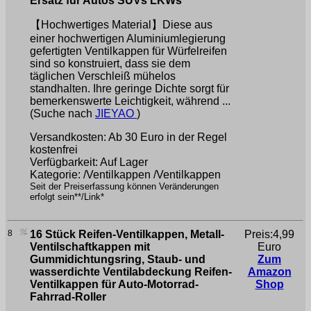
Ersatz für Autos SUVs LKWs
【Hochwertiges Material】Diese aus
einer hochwertigen Aluminiumlegierung
gefertigten Ventilkappen für Würfelreifen
sind so konstruiert, dass sie dem
täglichen Verschleiß mühelos
standhalten. Ihre geringe Dichte sorgt für
bemerkenswerte Leichtigkeit, während ...
(Suche nach
JIEYAO
)
Versandkosten: Ab 30 Euro in der Regel
kostenfrei
Verfügbarkeit: Auf Lager
Kategorie: /Ventilkappen /Ventilkappen
Seit der Preiserfassung können Veränderungen
erfolgt sein**/Link*
8
16 Stück Reifen-Ventilkappen, Metall-
Preis:4,99
Ventilschaftkappen mit
Euro
Gummidichtungsring, Staub- und
Zum
wasserdichte Ventilabdeckung Reifen-
Amazon
Ventilkappen für Auto-Motorrad-
Shop
Fahrrad-Roller