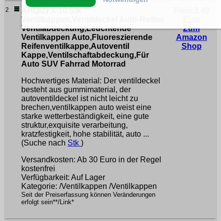
2
AHQiZFX 10 Stk
Preis:3,48
Ventilkappen,Ventildeckel Auto-Reifen
Euro
Ventilabdeckung,Leuchtende
Zum
Ventilkappen Auto,Fluoreszierende
Amazon
Reifenventilkappe,Autoventil
Shop
Kappe,Ventilschaftabdeckung,Für
Auto SUV Fahrrad Motorrad
Hochwertiges Material: Der ventildeckel
besteht aus gummimaterial, der
autoventildeckel ist nicht leicht zu
brechen,ventilkappen auto weist eine
starke wetterbeständigkeit, eine gute
struktur,exquisite verarbeitung,
kratzfestigkeit, hohe stabilität, auto ...
(Suche nach
Stk
)
Versandkosten: Ab 30 Euro in der Regel
kostenfrei
Verfügbarkeit: Auf Lager
Kategorie: /Ventilkappen /Ventilkappen
Seit der Preiserfassung können Veränderungen
erfolgt sein**/Link*