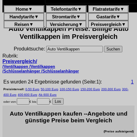
Home
▼
Telefontarife
▼
Flatratetarife
▼
Handytarife
▼
Stromtarife
▼
Gastarife
▼
Reisen
▼
Versicherung
▼
Preisvergleich
▼
Auto Ventilkappen Preise: Billige Auto
Ventilkappen im Preisvergleich
Produktsuche:
Rubrik:
Preisvergleich/
/Ventilkappen /Ventilkappen
/Schlüsselanhänger /Schlüsselanhänger
Es wurden 24 Ergebnisse gefunden (Seite:1):
1
Preisintervall:
0-50 Euro
50-100 Euro
100-150 Euro
150-200 Euro
200-300 Euro
300-
400 Euro
400-600 Euro
Ab 600 Euro
oder von:
€ bis:
€
Auto Ventilkappen kaufen --Angebote und
günstige Preise beim Vergleich
(Preise aufsteigend)