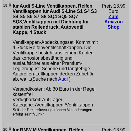
19
für Audi S-Line Ventilkappen, Reifen
Preis:13,99
Ventilkappen für Audi S-Line S1 S4 S3
Euro
S4 S5 S6 S7 S8 SQ4 SQ5 SQ7
Zum
SQ8,Ventilkappen mit Dichtung für
Amazon
stabilen Reifendruck, Autoventil
Shop
Kappe, 4 Stück
Ventilkappen-Abdeckungsset: Kommt mit
4 Stück Reifenventilschaftkappen. Die
Ventilkappe besteht aus feinem Kupfer,
das korrosionsbeständig und
auslaufsicher aus einer Premium-
Legierung ist. Schöne und langlebige
Autoreifen-Luftkappen decken Zubehör
ab, wa ...(Suche nach
Audi
)
Versandkosten: Ab 30 Euro in der Regel
kostenfrei
Verfügbarkeit: Auf Lager
Kategorie: /Ventilkappen /Ventilkappen
Seit der Preiserfassung können Veränderungen
erfolgt sein**/Link*
20
für BMW M Ventilkappen, Reifen
Preis:13,99