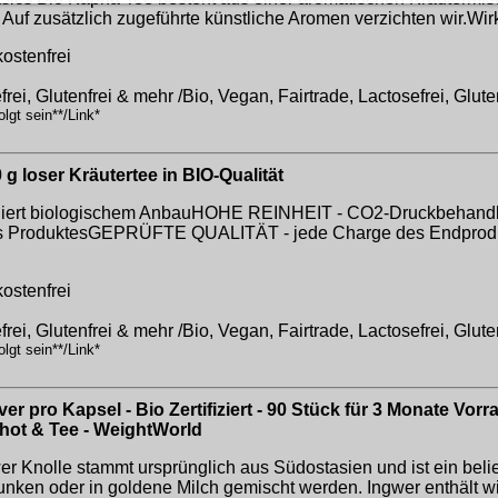
uf zusätzlich zugeführte künstliche Aromen verzichten wir.Wir
ostenfrei
frei, Glutenfrei & mehr /Bio, Vegan, Fairtrade, Lactosefrei, Glut
lgt sein**/Link*
 loser Kräutertee in BIO-Qualität
lliert biologischem AnbauHOHE REINHEIT - CO2-Druckbehandlun
s ProduktesGEPRÜFTE QUALITÄT - jede Charge des Endprodukt
ostenfrei
frei, Glutenfrei & mehr /Bio, Vegan, Fairtrade, Lactosefrei, Glut
lgt sein**/Link*
r pro Kapsel - Bio Zertifiziert - 90 Stück für 3 Monate Vorr
Shot & Tee - WeightWorld
wer Knolle stammt ursprünglich aus Südostasien und ist ein be
nken oder in goldene Milch gemischt werden. Ingwer enthält wi