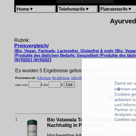
Home
▼
Telefontarife
▼
Flatratetarife
▼
Ayurveda
Rubrik:
Preisvergleich/
/Bio, Vegan, Fairtrade, Lactosefrei, Glutenfrei & mehr /Bio, Vegan
/Produkte des täglichen Bedarfs: Gesundheit /Produkte des tägl
/NYR2023 /NYR2023
Es wurden 5 Ergebnisse gefunden (Seite:1):
Preisintervall:
0-50 Euro
50-100 Euro
100-150 Euro
150-200 Euro
200-300 Euro
3
Damit wir 
oder von:
€ bis:
€
k�nnen w�
Cookies ge
Ayurveda 
anbieten z
und Inform
Partner in
Analysen w
Cookies au
1
Bio Vatawala Tee - 25 Teebeutel/mit In
Nachhaltig in Pappdose
Hochwertige Inhaltsstoffe - Der Nature 