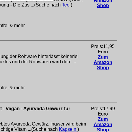
Amazon
kung - Die Zus ...(Suche nach
Tee
)
Shop
enfrei & mehr
Preis:11,95
Euro
g der Rohware hinterlässt keinerlei
Zum
es und der Rohwaren wird durc ...
Amazon
Shop
enfrei & mehr
at - Vegan - Ayurveda Gewürz für
Preis:17,99
Euro
Zum
liebtes Ayurveda Gewürz. Ingwer wird beim
Amazon
chtige Vitam ...(Suche nach
Kapseln
)
Shop