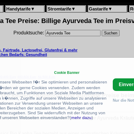
Handytarife
▼
Stromtarife
▼
Gastarife
▼
R
 Tee Preise: Billige Ayurveda Tee im Preis
Produktsuche:
, Fairtrade, Lactosefrei, Glutenfrei & mehr
ichen Bedarfs: Gesundheit
Cookie Banner
00-400 Euro
400-600 Euro
Ab 600 Euro
unsere Webseiten f�r Sie optimieren und personalisieren
Einve
rden wir gerne Cookies verwenden. Zudem werden
braucht, um Funktionen von Soziale Media Plattformen
Tee kaufen --Angebote und günstige Preise beim
u k�nnen, Zugriffe auf unsere Webseiten zu analysieren
Nur die No
ationen zur Verwendung unserer Webseiten an unsere
 den Bereichen der sozialen Medien, Anzeigen und
eiterzugeben. Sind Sie widerruflich mit der Nutzung von
f unseren Webseiten einverstanden?(
mehr dazu
)
gwer, Süßholzwurzel und Anis/hochwertiger Ayurveda Kräuter
Basics Bio Kapha Tee besteht aus einer aromatischen Kräutermi