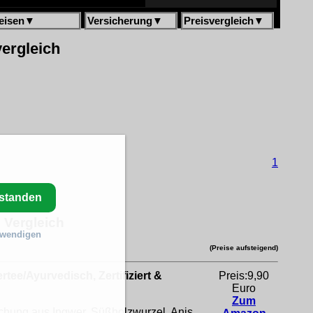
eisen
▼
Versicherung
▼
Preisvergleich
▼
vergleich
1
rstanden
 Vergleich
twendigen
(Preise aufsteigend)
tee/Ayurvedisch, Zertifiziert &
Preis:9,90
Euro
Zum
schung aus Ingwer, Süßholzwurzel, Anis,