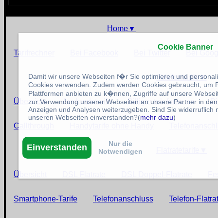
Home
▼
Cookie Banner
Tarifrechner
Bei Facebook
Bei Twitter
Bei Goog
Damit wir unsere Webseiten f�r Sie optimieren und persona
Telefontarife
▼
Cookies verwenden. Zudem werden Cookies gebraucht, um F
Plattformen anbieten zu k�nnen, Zugriffe auf unsere Websei
Übersicht
Auslandstarife
Billiger telefonieren
Bi
zur Verwendung unserer Webseiten an unsere Partner in den
Anzeigen und Analysen weiterzugeben. Sind Sie widerruflich 
unseren Webseiten einverstanden?(
mehr dazu
)
Callthrough
Handytarife ohne Handy
Telefonansch
Nur die
Einverstanden
Flatratetarife
▼
Notwendigen
Übersicht
DSL Flatrate
DSL Doppel-Flatrate
Fe
Smartphone-Tarife
Telefonanschluss
Telefon-Flatra