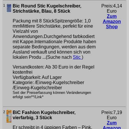
1
Bic Round Stic Kugelschreiber,
Preis:4,14
Strichstärke, Blau, 8 Stück
Euro
Zum
Packung mit 8 StückSpitzengröße: 1,0
Amazon
mmMittlere Strichstärke, perfekt für eine
Shop
Vielzahl von
Anwendungen.Durchgehend farbkodiert
mit Kappe.Internationale Produkte haben
separate Bedingungen, werden aus dem
Ausland verkauft und können sich von
lokalen Produ ...(Suche nach
Stic
)
Versandkosten: Ab 30 Euro in der Regel
kostenfrei
Verfügbarkeit: Auf Lager
Kategorie: /Einweg-Kugelschreiber
/Einweg-Kugelschreiber
Seit der Preiserfassung können Veränderungen
erfolgt sein**/Link*
2
BiC Fashion Kugelschreiber,
Preis:7,19
vierfarbig, 3 Stück
Euro
Zum
Er schreibt in 4 üppigen Farben – Pink,
Amazon