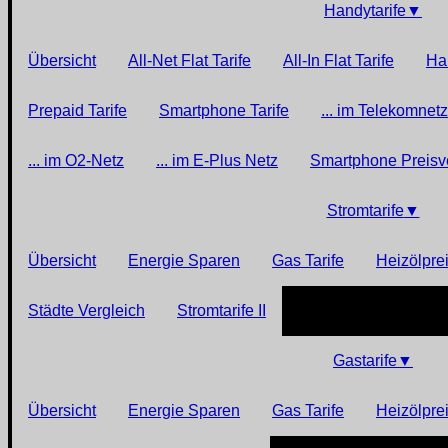
Handytarife
▼
Übersicht
All-Net Flat Tarife
All-In Flat Tarife
Han
Prepaid Tarife
Smartphone Tarife
... im Telekomnetz
... im O2-Netz
... im E-Plus Netz
Smartphone Preisv
Stromtarife
▼
Übersicht
Energie Sparen
Gas Tarife
Heizölpre
Städte Vergleich
Stromtarife II
Gastarife
▼
Übersicht
Energie Sparen
Gas Tarife
Heizölpre