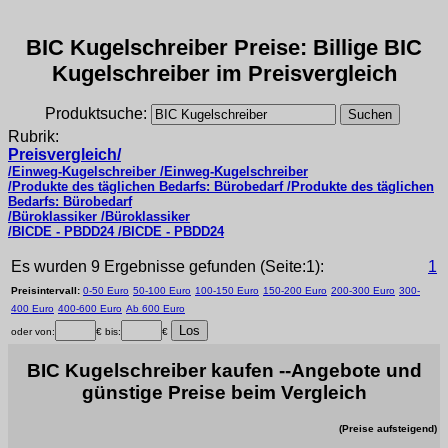
BIC Kugelschreiber Preise: Billige BIC
Kugelschreiber im Preisvergleich
Produktsuche:
Rubrik:
Preisvergleich/
/Einweg-Kugelschreiber /Einweg-Kugelschreiber
/Produkte des täglichen Bedarfs: Bürobedarf /Produkte des täglichen
Bedarfs: Bürobedarf
/Büroklassiker /Büroklassiker
/BICDE - PBDD24 /BICDE - PBDD24
Es wurden 9 Ergebnisse gefunden (Seite:1):
1
Preisintervall:
0-50 Euro
50-100 Euro
100-150 Euro
150-200 Euro
200-300 Euro
300-
400 Euro
400-600 Euro
Ab 600 Euro
oder von:
€ bis:
€
BIC Kugelschreiber kaufen --Angebote und
günstige Preise beim Vergleich
(Preise aufsteigend)