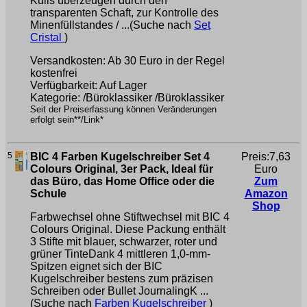
Kulis überzeugen durch den
transparenten Schaft, zur Kontrolle des
Minenfüllstandes / ...(Suche nach
Set
Cristal
)
Versandkosten: Ab 30 Euro in der Regel
kostenfrei
Verfügbarkeit: Auf Lager
Kategorie: /Büroklassiker /Büroklassiker
Seit der Preiserfassung können Veränderungen
erfolgt sein**/Link*
5
BIC 4 Farben Kugelschreiber Set 4
Preis:7,63
Colours Original, 3er Pack, Ideal für
Euro
das Büro, das Home Office oder die
Zum
Schule
Amazon
Shop
Farbwechsel ohne Stiftwechsel mit BIC 4
Colours Original. Diese Packung enthält
3 Stifte mit blauer, schwarzer, roter und
grüner TinteDank 4 mittleren 1,0-mm-
Spitzen eignet sich der BIC
Kugelschreiber bestens zum präzisen
Schreiben oder Bullet JournalingK ...
(Suche nach
Farben Kugelschreiber
)