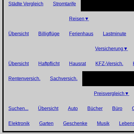
Städte Vergleich
Stromtarife
Reisen
▼
Übersicht
Billigflüge
Ferienhaus
Lastminute
Versicherung
▼
Übersicht
Haftpflicht
Hausrat
KFZ-Versich.
Rentenversich.
Sachversich.
Preisvergleich
▼
Suchen...
Übersicht
Auto
Bücher
Büro
Elektronik
Garten
Geschenke
Musik
Lebens