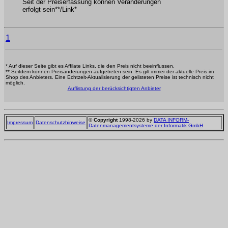
Seit der Preiserfassung können Veränderungen
erfolgt sein**/Link*
1
* Auf dieser Seite gibt es Affilate Links, die den Preis nicht beeinflussen.
** Seitdem können Preisänderungen aufgetreten sein. Es gilt immer der aktuelle Preis im
Shop des Anbieters. Eine Echtzeit-Aktualisierung der gelisteten Preise ist technisch nicht
möglich.
Auflistung der berücksichtigten Anbieter
©
Copyright
1998-2026 by
DATA INFORM-
Impressum
Datenschutzhinweise
Datenmanagementsysteme der Informatik GmbH