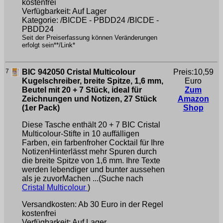
kostenfrei
Verfügbarkeit: Auf Lager
Kategorie: /BICDE - PBDD24 /BICDE -
PBDD24
Seit der Preiserfassung können Veränderungen
erfolgt sein**/Link*
7
BIC 942050 Cristal Multicolour
Preis:10,59
Kugelschreiber, breite Spitze, 1,6 mm,
Euro
Beutel mit 20 + 7 Stück, ideal für
Zum
Zeichnungen und Notizen, 27 Stück
Amazon
(1er Pack)
Shop
Diese Tasche enthält 20 + 7 BIC Cristal
Multicolour-Stifte in 10 auffälligen
Farben, ein farbenfroher Cocktail für Ihre
NotizenHinterlässt mehr Spuren durch
die breite Spitze von 1,6 mm. Ihre Texte
werden lebendiger und bunter aussehen
als je zuvorMachen ...(Suche nach
Cristal Multicolour
)
Versandkosten: Ab 30 Euro in der Regel
kostenfrei
Verfügbarkeit: Auf Lager