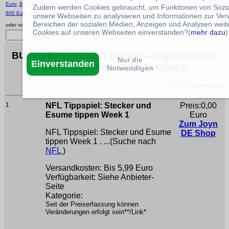
Euro
300-400 Euro
400-
Zudem werden Cookies gebraucht, um Funktionen von Sozial
600 Euro
Ab 600 Euro
unsere Webseiten zu analysieren und Informationen zur Ve
Bereichen der sozialen Medien, Anzeigen und Analysen weite
oder von:
€ bis:
Cookies auf unseren Webseiten einverstanden?(
mehr dazu
)
€
BUCHSE+STECKER kaufen --Angebote und
Nur die
Einverstanden
günstige Preise beim Vergleich
Notwendigen
(Preise aufsteigend)
1
NFL Tippspiel: Stecker und
Preis:0,00
Esume tippen Week 1
Euro
Zum Joyn
NFL Tippspiel: Stecker und Esume
DE Shop
tippen Week 1 . ...(Suche nach
NFL
)
Versandkosten: Bis 5,99 Euro
Verfügbarkeit: Siehe Anbieter-
Seite
Kategorie:
Seit der Preiserfassung können
Veränderungen erfolgt sein**/Link*