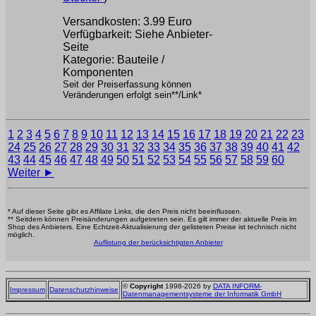
Versandkosten: 3.99 Euro
Verfügbarkeit: Siehe Anbieter-
Seite
Kategorie: Bauteile /
Komponenten
Seit der Preiserfassung können
Veränderungen erfolgt sein**/Link*
1
2
3
4
5
6
7
8
9
10
11
12
13
14
15
16
17
18
19
20
21
22
23
24
25
26
27
28
29
30
31
32
33
34
35
36
37
38
39
40
41
42
43
44
45
46
47
48
49
50
51
52
53
54
55
56
57
58
59
60
Weiter ►
* Auf dieser Seite gibt es Affilate Links, die den Preis nicht beeinflussen.
** Seitdem können Preisänderungen aufgetreten sein. Es gilt immer der aktuelle Preis im
Shop des Anbieters. Eine Echtzeit-Aktualisierung der gelisteten Preise ist technisch nicht
möglich.
Auflistung der berücksichtigten Anbieter
©
Copyright
1998-2026 by
DATA INFORM-
Impressum
Datenschutzhinweise
Datenmanagementsysteme der Informatik GmbH