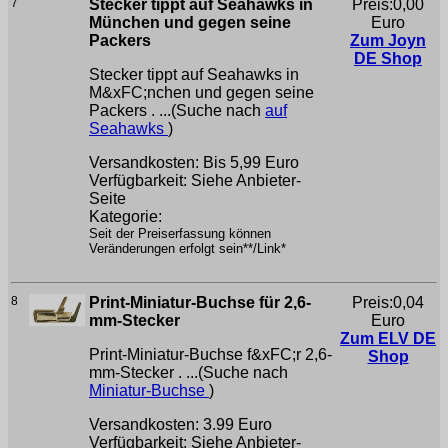
7
Stecker tippt auf Seahawks in
Preis:0,00
München und gegen seine
Euro
Packers
Zum Joyn
DE Shop
Stecker tippt auf Seahawks in
M&xFC;nchen und gegen seine
Packers . ...(Suche nach
auf
Seahawks
)
Versandkosten: Bis 5,99 Euro
Verfügbarkeit: Siehe Anbieter-
Seite
Kategorie:
Seit der Preiserfassung können
Veränderungen erfolgt sein**/Link*
8
Print-Miniatur-Buchse für 2,6-
Preis:0,04
mm-Stecker
Euro
Zum ELV DE
Print-Miniatur-Buchse f&xFC;r 2,6-
Shop
mm-Stecker . ...(Suche nach
Miniatur-Buchse
)
Versandkosten: 3.99 Euro
Verfügbarkeit: Siehe Anbieter-