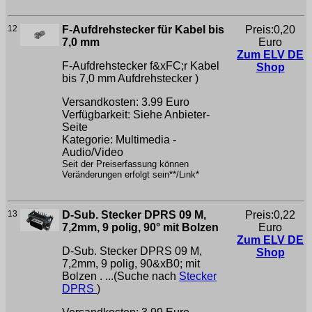
12
F-Aufdrehstecker für Kabel bis
Preis:0,20
7,0 mm
Euro
Zum ELV DE
F-Aufdrehstecker f&xFC;r Kabel
Shop
bis 7,0 mm
Aufdrehstecker )
Versandkosten: 3.99 Euro
Verfügbarkeit: Siehe Anbieter-
Seite
Kategorie: Multimedia -
Audio/Video
Seit der Preiserfassung können
Veränderungen erfolgt sein**/Link*
13
D-Sub. Stecker DPRS 09 M,
Preis:0,22
7,2mm, 9 polig, 90° mit Bolzen
Euro
Zum ELV DE
D-Sub. Stecker DPRS 09 M,
Shop
7,2mm, 9 polig, 90&xB0; mit
Bolzen . ...(Suche nach
Stecker
DPRS
)