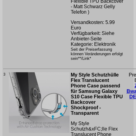
Flexible TPU Backcover
- Matt Schwarz
Gelly
Telefon )
Versandkosten: 5.99
Euro
Verfügbarkeit: Siehe
Anbieter-Seite
Kategorie: Elektronik
Seit der Preiserfassung
können Veränderungen erfolgt
sein**/Link*
3
My Style Schutzhülle
Pre
Flex Translucent
Phone Case passend
für Samsung Galaxy
Bwa
S10 Case Flexible TPU
DE
Backcover
Shockproof -
Transparent
My Style
Schutzh&xFC;lle Flex
Translucent Phone