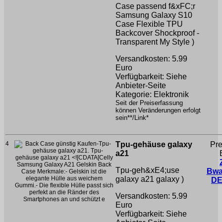
Case passend f&xFC;r
Samsung Galaxy S10
Case Flexible TPU
Backcover Shockproof -
Transparent
My Style )
Versandkosten: 5.99
Euro
Verfügbarkeit: Siehe
Anbieter-Seite
Kategorie: Elektronik
Seit der Preiserfassung
können Veränderungen erfolgt
sein**/Link*
4
Tpu-gehäuse galaxy
Pre
a21
Tpu-geh&xE4;use
Bwa
galaxy a21
galaxy )
DE
Versandkosten: 5.99
Euro
Verfügbarkeit: Siehe