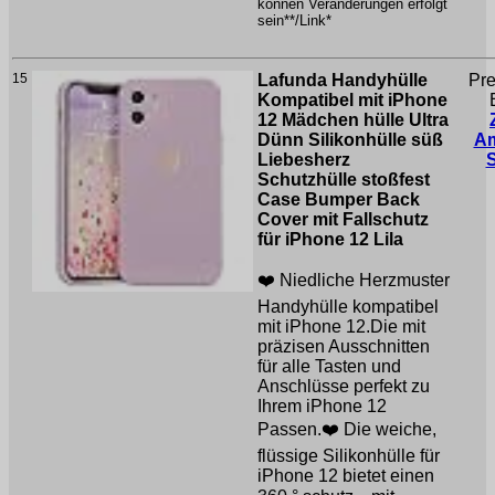
können Veränderungen erfolgt
sein**/Link*
15
Lafunda Handyhülle
Pre
Kompatibel mit iPhone
12 Mädchen hülle Ultra
Dünn Silikonhülle süß
A
Liebesherz
Schutzhülle stoßfest
Case Bumper Back
Cover mit Fallschutz
für iPhone 12 Lila
❤️ Niedliche Herzmuster
Handyhülle kompatibel
mit iPhone 12.Die mit
präzisen Ausschnitten
für alle Tasten und
Anschlüsse perfekt zu
Ihrem iPhone 12
Passen.❤️ Die weiche,
flüssige Silikonhülle für
iPhone 12 bietet einen