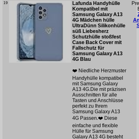
19
Lafunda Handyhülle
Pre
Kompatibel mit
Samsung Galaxy A13
4G Mädchen hülle
A
UltraDünn Silikonhülle
süß Liebesherz
Schutzhülle stoßfest
Case Back Cover mit
Fallschutz für
Samsung Galaxy A13
4G Blau
❤️ Niedliche Herzmuster
Handyhülle kompatibel
mit Samsung Galaxy
A13 4G.Die mit präzisen
Ausschnitten für alle
Tasten und Anschlüsse
perfekt zu Ihrem
Samsung Galaxy A13
4G Passen.❤️ Diese
einfache und flexible
Hülle für Samsung
Galaxy A13 4G besteht