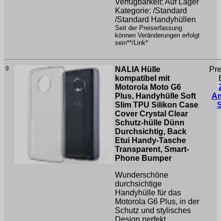
Verfügbarkeit: Auf Lager
Kategorie: /Standard
/Standard Handyhüllen
Seit der Preiserfassung
können Veränderungen erfolgt
sein**/Link*
9
NALIA Hülle
Pre
kompatibel mit
Motorola Moto G6
Plus, Handyhülle Soft
A
Slim TPU Silikon Case
Cover Crystal Clear
Schutz-hülle Dünn
Durchsichtig, Back
Etui Handy-Tasche
Transparent, Smart-
Phone Bumper
Wunderschöne
durchsichtige
Handyhülle für das
Motorola G6 Plus, in der
Schutz und stylisches
Design perfekt