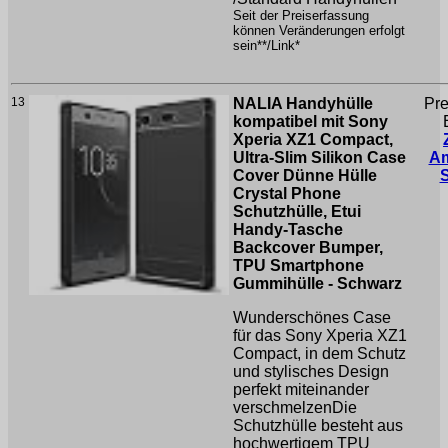
Seit der Preiserfassung
können Veränderungen erfolgt
sein**/Link*
13
NALIA Handyhülle
Pre
kompatibel mit Sony
Xperia XZ1 Compact,
Ultra-Slim Silikon Case
A
Cover Dünne Hülle
Crystal Phone
Schutzhülle, Etui
Handy-Tasche
Backcover Bumper,
TPU Smartphone
Gummihülle - Schwarz
Wunderschönes Case
für das Sony Xperia XZ1
Compact, in dem Schutz
und stylisches Design
perfekt miteinander
verschmelzenDie
Schutzhülle besteht aus
hochwertigem TPU