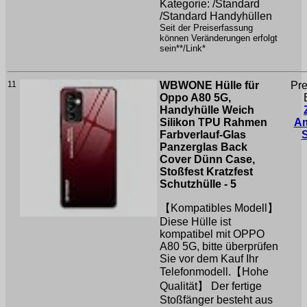
Kategorie: /Standard
/Standard Handyhüllen
Seit der Preiserfassung
können Veränderungen erfolgt
sein**/Link*
11
WBWONE Hülle für
Pre
Oppo A80 5G,
Handyhülle Weich
Silikon TPU Rahmen
A
Farbverlauf-Glas
Panzerglas Back
Cover Dünn Case,
Stoßfest Kratzfest
Schutzhülle - 5
【Kompatibles Modell】
Diese Hülle ist
kompatibel mit OPPO
A80 5G, bitte überprüfen
Sie vor dem Kauf Ihr
Telefonmodell.【Hohe
Qualität】 Der fertige
Stoßfänger besteht aus