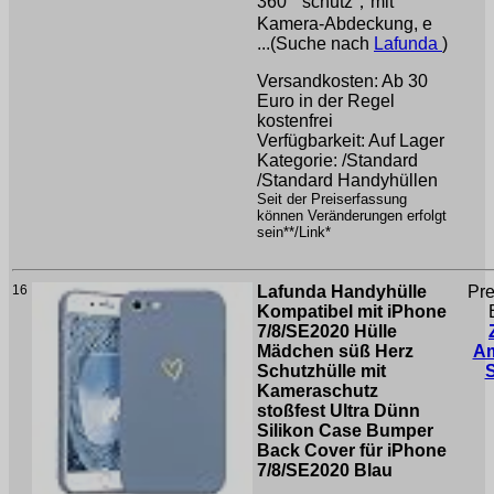
360 ° schutz，mit
Kamera-Abdeckung, e
...(Suche nach
Lafunda
)
Versandkosten: Ab 30
Euro in der Regel
kostenfrei
Verfügbarkeit: Auf Lager
Kategorie: /Standard
/Standard Handyhüllen
Seit der Preiserfassung
können Veränderungen erfolgt
sein**/Link*
16
Lafunda Handyhülle
Pre
Kompatibel mit iPhone
7/8/SE2020 Hülle
Mädchen süß Herz
A
Schutzhülle mit
Kameraschutz
stoßfest Ultra Dünn
Silikon Case Bumper
Back Cover für iPhone
7/8/SE2020 Blau