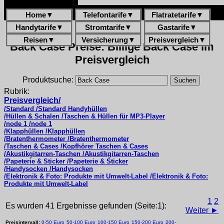
Home
▼
Telefontarife
▼
Flatratetarife
▼
Handytarife
▼
Stromtarife
▼
Gastarife
▼
Reisen
▼
Versicherung
▼
Preisvergleich
▼
Back Case Preise: Billige Back Case im
Preisvergleich
Produktsuche:
Rubrik:
Preisvergleich/
/Standard /Standard Handyhüllen
/Hüllen & Schalen /Taschen & Hüllen für MP3-Player
/node 1 /node 1
/Klapphüllen /Klapphüllen
/Bratenthermometer /Bratenthermometer
/Taschen & Cases /Kopfhörer Taschen & Cases
/Akustikgitarren-Taschen /Akustikgitarren-Taschen
/Papeterie & Sticker /Papeterie & Sticker
/Handysocken /Handysocken
/Elektronik & Foto: Produkte mit Umwelt-Label /Elektronik & Foto:
Produkte mit Umwelt-Label
1
2
Es wurden 41 Ergebnisse gefunden (Seite:1):
Weiter ►
Preisintervall:
0-50 Euro
50-100 Euro
100-150 Euro
150-200 Euro
200-