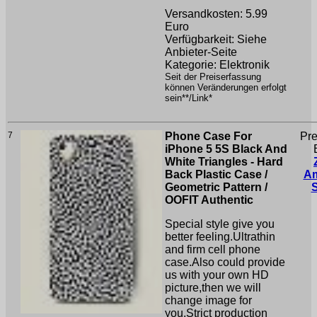
Versandkosten: 5.99
Euro
Verfügbarkeit: Siehe
Anbieter-Seite
Kategorie: Elektronik
Seit der Preiserfassung
können Veränderungen erfolgt
sein**/Link*
7
Phone Case For
Pre
iPhone 5 5S Black And
White Triangles - Hard
Back Plastic Case /
A
Geometric Pattern /
OOFIT Authentic
Special style give you
better feeling.Ultrathin
and firm cell phone
case.Also could provide
us with your own HD
picture,then we will
change image for
you.Strict production