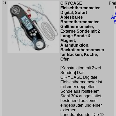
21
CIRYCASE
Pre
Fleischthermometer
Digital, Sofort
Ablesbares
A
Bratenthermometer
Grillthermometer,
Externe Sonde mit 2
Lange Sonde &
Magnet,
Alarmfunktion,
Backofenthermometer
für Backen, Küche,
Ofen
[Konstruktion mit Zwei
Sonden] Das
CIRYCASE Digitale
Fleischthermometer ist
mit einer doppelten
Sonde aus rostfreiem
Stahl 304 ausgestattet,
bestehend aus einer
eingebauten und einer
externen
Langdrahtsonde. Die 12