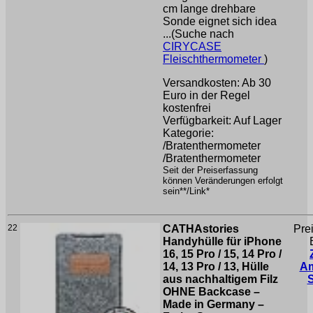
cm lange drehbare
Sonde eignet sich idea
...(Suche nach
CIRYCASE
Fleischthermometer
)
Versandkosten: Ab 30
Euro in der Regel
kostenfrei
Verfügbarkeit: Auf Lager
Kategorie:
/Bratenthermometer
/Bratenthermometer
Seit der Preiserfassung
können Veränderungen erfolgt
sein**/Link*
22
CATHAstories
Pre
Handyhülle für iPhone
16, 15 Pro / 15, 14 Pro /
14, 13 Pro / 13, Hülle
A
aus nachhaltigem Filz
OHNE Backcase –
Made in Germany –