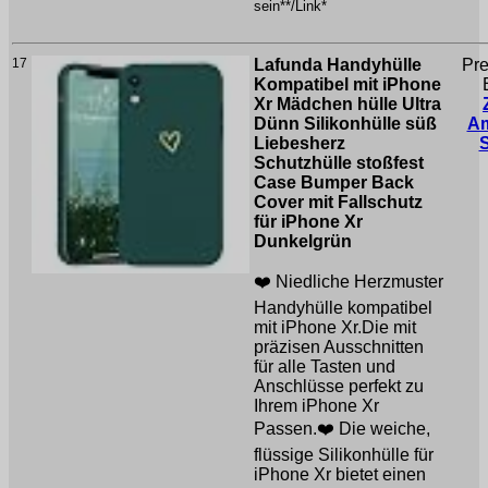
sein**/Link*
17
Lafunda Handyhülle
Pre
Kompatibel mit iPhone
Xr Mädchen hülle Ultra
Dünn Silikonhülle süß
A
Liebesherz
Schutzhülle stoßfest
Case Bumper Back
Cover mit Fallschutz
für iPhone Xr
Dunkelgrün
❤️ Niedliche Herzmuster
Handyhülle kompatibel
mit iPhone Xr.Die mit
präzisen Ausschnitten
für alle Tasten und
Anschlüsse perfekt zu
Ihrem iPhone Xr
Passen.❤️ Die weiche,
flüssige Silikonhülle für
iPhone Xr bietet einen