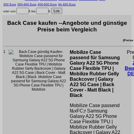
300 Euro
300-400 Euro
400-600 Euro
Ab 600 Euro
oder von:
€ bis:
€
Back Case kaufen --Angebote und günstige
Preise beim Vergleich
(Preise
1
Mobilize Case
Pre
passend für Samsung
Galaxy A22 5G Phone
Case Flexible TPU |
Bwa
Mobilize Rubber Gelly
DE
Backcover | Galaxy
A22 5G Case | Back
Cover - Matt Black |
Black
Mobilize Case passend
f&xFC;r Samsung
Galaxy A22 5G Phone
Case Flexible TPU |
Mobilize Rubber Gelly
Backcover | Galaxy A22