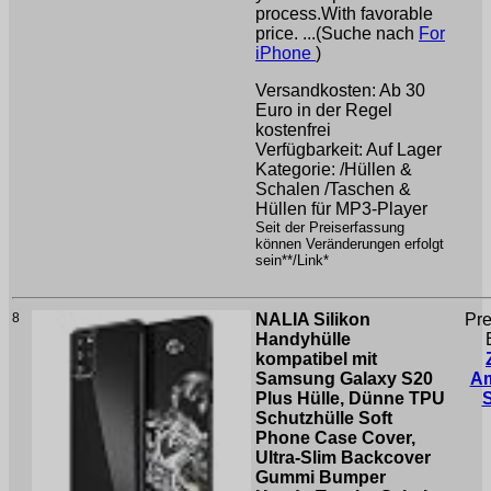
process.With favorable
price. ...(Suche nach
For
iPhone
)
Versandkosten: Ab 30
Euro in der Regel
kostenfrei
Verfügbarkeit: Auf Lager
Kategorie: /Hüllen &
Schalen /Taschen &
Hüllen für MP3-Player
Seit der Preiserfassung
können Veränderungen erfolgt
sein**/Link*
8
NALIA Silikon
Pre
Handyhülle
kompatibel mit
Samsung Galaxy S20
A
Plus Hülle, Dünne TPU
Schutzhülle Soft
Phone Case Cover,
Ultra-Slim Backcover
Gummi Bumper