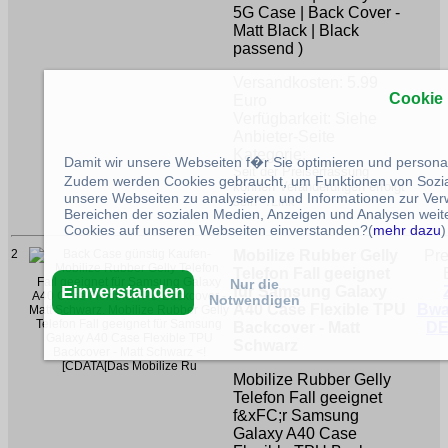
5G Case | Back Cover -
Matt Black | Black
passend )
Versandkosten: 5.99
Cookie
Euro
Verfügbarkeit: Siehe
Anbieter-Seite
Kategorie:
Damit wir unsere Webseiten f�r Sie optimieren und person
Seit der Preiserfassung
Zudem werden Cookies gebraucht, um Funktionen von Sozial
können Veränderungen erfolgt
unsere Webseiten zu analysieren und Informationen zur Ve
sein**/Link*
Bereichen der sozialen Medien, Anzeigen und Analysen weite
Cookies auf unseren Webseiten einverstanden?(
mehr dazu
)
2
Mobilize Rubber Gelly
Pre
Telefon Fall geeignet
Nur die
Einverstanden
für Samsung Galaxy
Notwendigen
A40 Case Flexible TPU
Bwa
Backcover - Matt
DE
Schwarz
Mobilize Rubber Gelly
Telefon Fall geeignet
f&xFC;r Samsung
Galaxy A40 Case