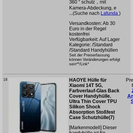
360 ° schutz，mit
Kamera-Abdeckung, e
...(Suche nach
Lafunda
)
Versandkosten: Ab 30
Euro in der Regel
kostenfrei
Verfügbarkeit: Auf Lager
Kategorie: /Standard
/Standard Handyhüllen
Seit der Preiserfassung
können Veränderungen erfolgt
sein**/Link*
18
HAOYE Hülle für
Pre
Xiaomi 14T 5G,
Farbverlauf-Glas Back
Cover Handyhülle,
A
Ultra Thin Cover TPU
Silikon Shock
Absorption Stoßfest
Case Schutzhülle(7)
[Markenmodell] Dieser
handyhülle ist für