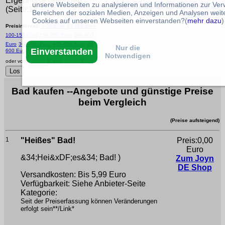
Ergebnisse gefunden
unsere Webseiten zu analysieren und Informationen zur Ve
25
26
27
28
29
30
31
32
33
34
(Seite:1):
Bereichen der sozialen Medien, Anzeigen und Analysen weite
Weiter ►
Cookies auf unseren Webseiten einverstanden?(
mehr dazu
)
Preisintervall:
0-50 Euro
50-100 Euro
100-150 Euro
150-200 Euro
200-300
Euro
300-400 Euro
400-600 Euro
Ab
Nur die
Einverstanden
600 Euro
Notwendigen
oder von:
€ bis:
€
Bad kaufen --Angebote und günstige Preise
beim Vergleich
(Preise aufsteigend)
1
"Heißes" Bad!
Preis:0,00
Euro
&34;Hei&xDF;es&34; Bad!
)
Zum Joyn
DE Shop
Versandkosten: Bis 5,99 Euro
Verfügbarkeit: Siehe Anbieter-Seite
Kategorie:
Seit der Preiserfassung können Veränderungen
erfolgt sein**/Link*