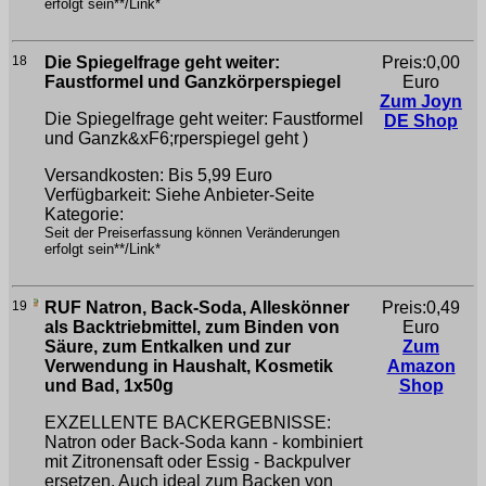
erfolgt sein**/Link*
18
Die Spiegelfrage geht weiter:
Preis:0,00
Faustformel und Ganzkörperspiegel
Euro
Zum Joyn
Die Spiegelfrage geht weiter: Faustformel
DE Shop
und Ganzk&xF6;rperspiegel
geht )
Versandkosten: Bis 5,99 Euro
Verfügbarkeit: Siehe Anbieter-Seite
Kategorie:
Seit der Preiserfassung können Veränderungen
erfolgt sein**/Link*
19
RUF Natron, Back-Soda, Alleskönner
Preis:0,49
als Backtriebmittel, zum Binden von
Euro
Säure, zum Entkalken und zur
Zum
Verwendung in Haushalt, Kosmetik
Amazon
und Bad, 1x50g
Shop
EXZELLENTE BACKERGEBNISSE:
Natron oder Back-Soda kann - kombiniert
mit Zitronensaft oder Essig - Backpulver
ersetzen. Auch ideal zum Backen von