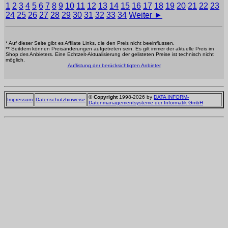
1
2
3
4
5
6
7
8
9
10
11
12
13
14
15
16
17
18
19
20
21
22
23
24
25
26
27
28
29
30
31
32
33
34
Weiter ►
* Auf dieser Seite gibt es Affilate Links, die den Preis nicht beeinflussen.
** Seitdem können Preisänderungen aufgetreten sein. Es gilt immer der aktuelle Preis im
Shop des Anbieters. Eine Echtzeit-Aktualisierung der gelisteten Preise ist technisch nicht
möglich.
Auflistung der berücksichtigten Anbieter
©
Copyright
1998-2026 by
DATA INFORM-
Impressum
Datenschutzhinweise
Datenmanagementsysteme der Informatik GmbH